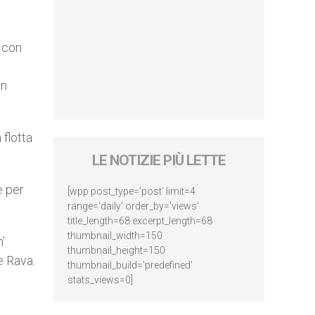
, con
on
 flotta
LE NOTIZIE PIÙ LETTE
 per
[wpp post_type='post' limit=4
range='daily' order_by='views'
title_length=68 excerpt_length=68
thumbnail_width=150
’
thumbnail_height=150
 Rava.
thumbnail_build='predefined'
stats_views=0]