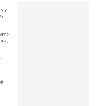
to
mi
iola,
hanno
bica,
5
iti