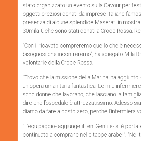
stato organizzato un evento sulla Cavour per fest
oggetti preziosi donati da imprese italiane famose
presenza di alcune splendide Maserati in mostra su
30mila € che sono stati donati a Croce Rossa, R
“Con il ricavato compreremo quello che è necessari
bisognosi che incontreremo”, ha spiegato Mila Bra
volontarie della Croce Rossa.
“Trovo che la missione della Marina. ha aggiunto 
un opera umanitaria fantastica. Le mie infermiere
sono donne che lavorano, che lasciano la famiglia,
dire che l’ospedale è attrezzatissimo. Adesso siam
diamo da fare a costo zero, perché l’infermiera vo
“L’equipaggio- aggiunge il ten. Gentile- si è porta
continuato a comprane nelle tappe arabe!”. “Nei te