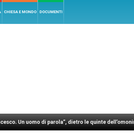
A
CHIESA E MONDO
DOCUMENTI
o di parola”, dietro le quinte dell’omonimo film di W