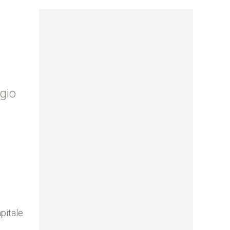
gio
apitale