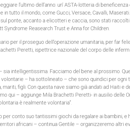
eggiare l’ultimo dell’anno: un’ ASTA-lotteria di beneficenza
 in tutto il mondo, come Gucci, Versace, Cavalli, Maserati.
l ponte, accanto a elicotteri e caccia, sono stati raccolti 
ett Syndrome Reasearch Trust e Anna for Children.
o per il proseguo dell’operazione umanitaria, per far felici
chetti Peretti, ispettrice nazionale del corpo delle inferm
– sia intelligentissima. Facciamo del bene al prossimo. Qu
 volontarie – ha sottolineato – che sono quindici per ogni 
 mariti, figli. Con questa nave siamo già andati ad Haiti e 
o qui – aggiunge Mila Brachetti Peretti- in ausilio delle On
lontaria è realmente volontaria”.
to per conto suo tantissimi giochi da regalare ai bambini, e 
rritori africani – continua Gentile – organizzeremo altri e