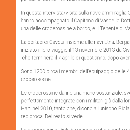
In questa intervista/visita sulla nave ammiraglia
hanno accompagnato il Capitano di Vascello Dott
una delle crocerossine a bordo, e il Tenente di V
La portaerei Cavour insieme alle navi Etna, Berga
iniziato il loro viaggio il 13 novembre 2013 da Ci
che terminerà il 7 aprile di quest’anno, dopo aver
Sono 1200 circa i membri dell’equipaggio delle 4 n
crocerossine.
Le crocerossine danno una mano sostanziale, svo
perfettamente integrate con i militari già dalla l
Haiti nel 2010, tanto che, dicono all’unisono Piol
reciproca. Del resto si vede.
La crocerossina Piola ha spiegato che questa mi