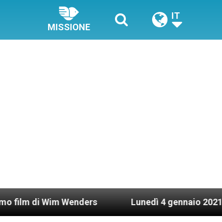
IT
MISSIONE
im Wenders
Lunedì 4 gennaio 2021: Possesso car