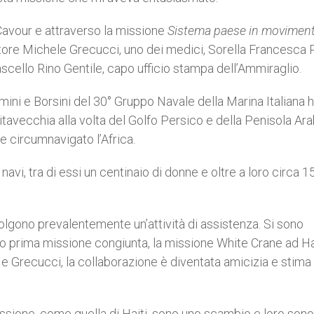
 Cavour e attraverso la missione
Sistema paese in movimen
ore Michele Grecucci, uno dei medici, Sorella Francesca P
ascello Rino Gentile, capo ufficio stampa dell’Ammiraglio.
mini e Borsini del 30° Gruppo Navale della Marina Italiana 
vitavecchia alla volta del Golfo Persico e della Penisola Ara
e circumnavigato l’Africa.
avi, tra di essi un centinaio di donne e oltre a loro circa 1
lgono prevalentemente un’attività di assistenza. Si sono
oro prima missione congiunta, la missione White Crane ad Ha
a e Grecucci, la collaborazione è diventata amicizia e stima
ssione, come quella di Haiti, sono uno scambio e loro sono