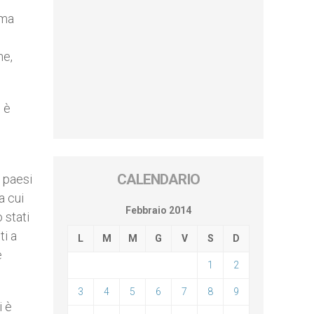
ima
ne,
, è
CALENDARIO
 paesi
a cui
Febbraio 2014
 stati
ti a
L
M
M
G
V
S
D
e
1
2
3
4
5
6
7
8
9
i è