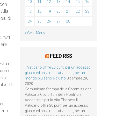
10
11
12
13
14
15
16
 con
 Alla
17
18
19
20
21
22
23
più di
24
25
26
27
28
« Gen
Mar »
 tutti i
iere
FEED RSS
esta è
Il Vaticano offre 20 punti per un accesso
turno
giusto ed universale ai vaccini, per un
devo
mondo più sano e giusto
Dicembre 29,
2020
lus. Ci
Comunicato Stampa della Commissione
Vaticana Covid-19 e della Pontificia
Accademia per la Vita The post Il
ha
Vaticano offre 20 punti per un accesso
venti
giusto ed universale ai vaccini, per un