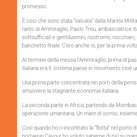
promesso.
È così che sono stata “salvata” dalla Marina Milit
tanto di Ammiraglio, Paolo Treu, ambasciatrice ita
sottoufficiali e gentiluomini, nostromo, nocchieri
banchetto finale. C’ero anche io, per la prima vol
Al termine della messa l’Ammiraglio, prima di pas
italiana era lì:
sistema paese in movimento
cioè un
Una prima parte concentrata nei porti della peni
smuovere la stagnante economia italiana.
La seconda parte in Africa, partendo da Mombasa e 
operazione umanitaria,
Un mare di sorrisi
, insiem
Così quando ho ri-incontrato la “flotta” nel porto
portaerei Cavour ho voluto saperne di più su qu