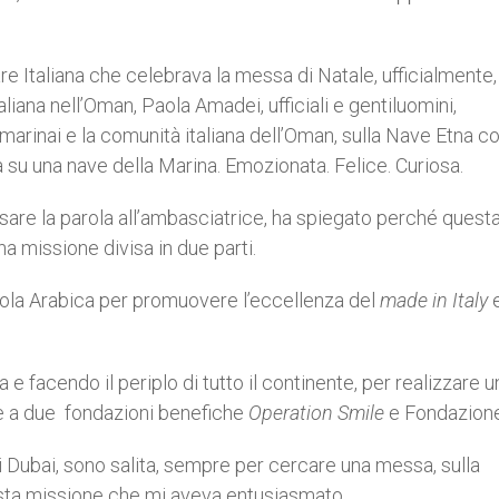
are Italiana che celebrava la messa di Natale, ufficialmente
liana nell’Oman, Paola Amadei, ufficiali e gentiluomini,
, marinai e la comunità italiana dell’Oman, sulla Nave Etna c
ta su una nave della Marina. Emozionata. Felice. Curiosa.
sare la parola all’ambasciatrice, ha spiegato perché questa
a missione divisa in due parti.
sola Arabica per promuovere l’eccellenza del
made in Italy
e
facendo il periplo di tutto il continente, per realizzare un
e a due fondazioni benefiche
Operation Smile
e Fondazione
 di Dubai, sono salita, sempre per cercare una messa, sulla
esta missione che mi aveva entusiasmato.