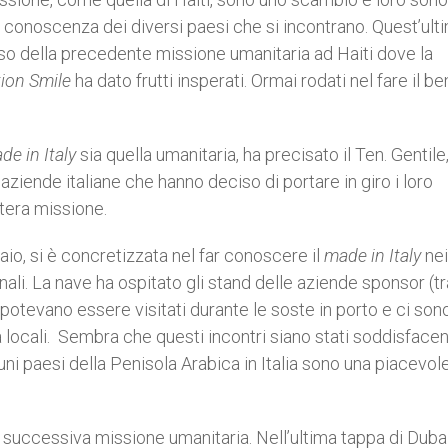
a conoscenza dei diversi paesi che si incontrano. Quest’ult
so della precedente missione umanitaria ad Haiti dove la
tion Smile
ha dato frutti insperati. Ormai rodati nel fare il be
de in Italy
sia quella umanitaria, ha precisato il Ten. Gentile
aziende italiane che hanno deciso di portare in giro i loro
ntera missione.
aio, si è concretizzata nel far conoscere il
made in Italy
nei
onali. La nave ha ospitato gli stand delle aziende sponsor (tr
potevano essere visitati durante le soste in porto e ci sono
ità locali. Sembra che questi incontri siano stati soddisfacen
cuni paesi della Penisola Arabica in Italia sono una piacevol
 la successiva missione umanitaria. Nell’ultima tappa di Duba