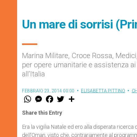
Un mare di sorrisi (Pr
Marina Militare, Croce Rossa, Medici
per opere umanitarie e assistenza ai
all’Italia
FEBBRAIO 23, 2014 00:00
ELISABETTA PITTINO
CH
W
M
F
T
S
h
e
a
w
h
a
s
c
i
a
t
s
e
t
r
Share this Entry
s
e
b
t
e
A
n
o
e
p
g
o
r
Era la vigilia Natale ed ero alla disperata ricerc
p
e
k
dell’Oman, visto che, contrariamente al programm
r