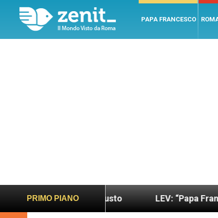
PAPA FRANCESCO
ROM
più sano e giusto
LEV: “Papa Francesco. Un uom
PRIMO PIANO