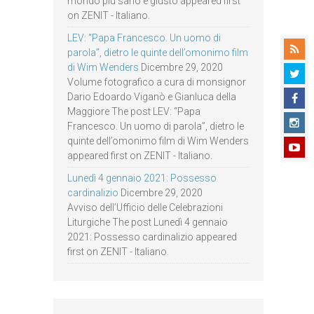
mondo più sano e giusto appeared first
on ZENIT - Italiano.
LEV: “Papa Francesco. Un uomo di
parola”, dietro le quinte dell’omonimo film
di Wim Wenders
Dicembre 29, 2020
Volume fotografico a cura di monsignor
Dario Edoardo Viganò e Gianluca della
Maggiore The post LEV: “Papa
Francesco. Un uomo di parola”, dietro le
quinte dell’omonimo film di Wim Wenders
appeared first on ZENIT - Italiano.
Lunedì 4 gennaio 2021: Possesso
cardinalizio
Dicembre 29, 2020
Avviso dell’Ufficio delle Celebrazioni
Liturgiche The post Lunedì 4 gennaio
2021: Possesso cardinalizio appeared
first on ZENIT - Italiano.