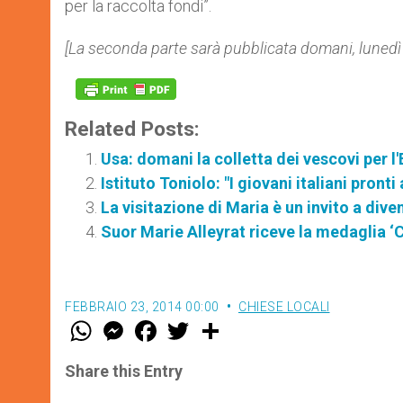
per la raccolta fondi”.
[La seconda parte sarà pubblicata domani, lunedì
Related Posts:
Usa: domani la colletta dei vescovi per l
Istituto Toniolo: "I giovani italiani pront
La visitazione di Maria è un invito a dive
Suor Marie Alleyrat riceve la medaglia ‘C
FEBBRAIO 23, 2014 00:00
CHIESE LOCALI
W
M
F
T
S
h
e
a
w
h
a
s
c
i
a
t
s
e
t
r
Share this Entry
s
e
b
t
e
A
n
o
e