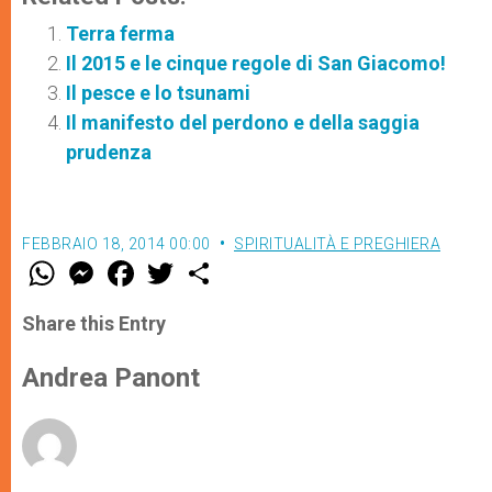
Terra ferma
Il 2015 e le cinque regole di San Giacomo!
Il pesce e lo tsunami
Il manifesto del perdono e della saggia
prudenza
FEBBRAIO 18, 2014 00:00
SPIRITUALITÀ E PREGHIERA
W
M
F
T
S
h
e
a
w
h
a
s
c
i
a
t
s
e
t
r
Share this Entry
s
e
b
t
e
A
n
o
e
p
g
o
r
Andrea Panont
p
e
k
r