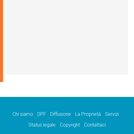
Chi siamo
DPF
Diffusione
La Proprietà
Servizi
Status legale
Copyright
Contattaci