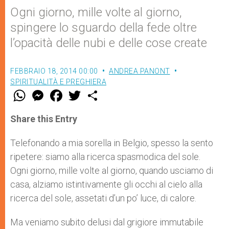
Ogni giorno, mille volte al giorno,
spingere lo sguardo della fede oltre
l’opacità delle nubi e delle cose create
FEBBRAIO 18, 2014 00:00
ANDREA PANONT
SPIRITUALITÀ E PREGHIERA
W
M
F
T
S
h
e
a
w
h
a
s
c
i
a
t
s
e
t
r
Share this Entry
s
e
b
t
e
A
n
o
e
p
g
o
r
Telefonando a mia sorella in Belgio, spesso la sento
p
e
k
ripetere: siamo alla ricerca spasmodica del sole.
r
Ogni giorno, mille volte al giorno, quando usciamo di
casa, alziamo istintivamente gli occhi al cielo alla
ricerca del sole, assetati d’un po’ luce, di calore.
Ma veniamo subito delusi dal grigiore immutabile