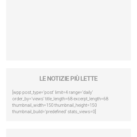
LE NOTIZIE PIÙ LETTE
[wpp post_type='post' limit=4 range='daily'
order_by='views' title_length=68 excerpt_length=68
thumbnail_width=150 thumbnail_height=150
thumbnail_build='predefined' stats_views=0]