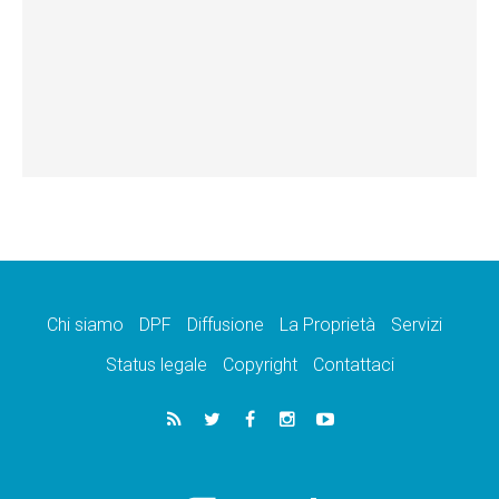
Chi siamo
DPF
Diffusione
La Proprietà
Servizi
Status legale
Copyright
Contattaci