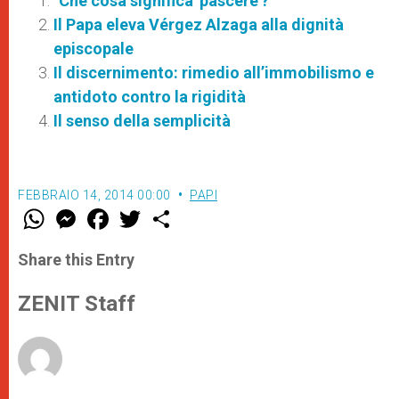
"Che cosa significa 'pascere'?"
Il Papa eleva Vérgez Alzaga alla dignità
episcopale
Il discernimento: rimedio all’immobilismo e
antidoto contro la rigidità
Il senso della semplicità
FEBBRAIO 14, 2014 00:00
PAPI
W
M
F
T
S
h
e
a
w
h
a
s
c
i
a
t
s
e
t
r
Share this Entry
s
e
b
t
e
A
n
o
e
p
g
o
r
ZENIT Staff
p
e
k
r