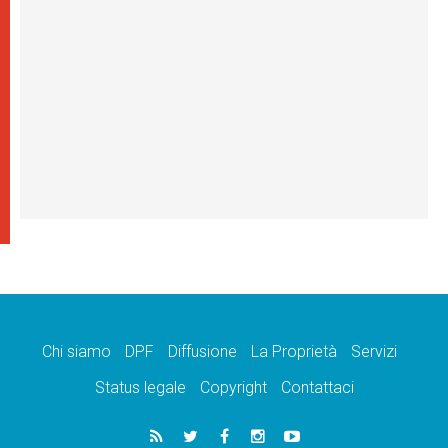
Chi siamo
DPF
Diffusione
La Proprietà
Servizi
Status legale
Copyright
Contattaci