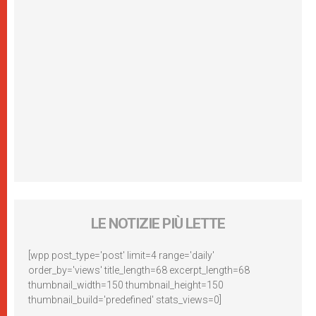
LE NOTIZIE PIÙ LETTE
[wpp post_type='post' limit=4 range='daily'
order_by='views' title_length=68 excerpt_length=68
thumbnail_width=150 thumbnail_height=150
thumbnail_build='predefined' stats_views=0]