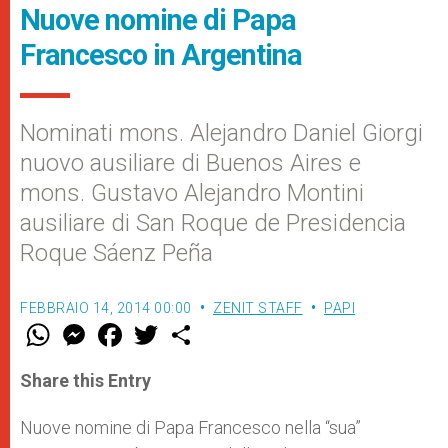
Nuove nomine di Papa
Francesco in Argentina
Nominati mons. Alejandro Daniel Giorgi
nuovo ausiliare di Buenos Aires e
mons. Gustavo Alejandro Montini
ausiliare di San Roque de Presidencia
Roque Sáenz Peña
FEBBRAIO 14, 2014 00:00
ZENIT STAFF
PAPI
W
M
F
T
S
h
e
a
w
h
a
s
c
i
a
t
s
e
t
r
Share this Entry
s
e
b
t
e
A
n
o
e
p
g
o
r
Nuove nomine di Papa Francesco nella “sua”
p
e
k