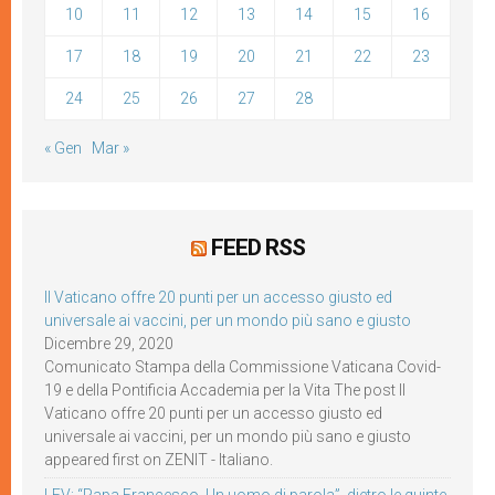
10
11
12
13
14
15
16
17
18
19
20
21
22
23
24
25
26
27
28
« Gen
Mar »
FEED RSS
Il Vaticano offre 20 punti per un accesso giusto ed
universale ai vaccini, per un mondo più sano e giusto
Dicembre 29, 2020
Comunicato Stampa della Commissione Vaticana Covid-
19 e della Pontificia Accademia per la Vita The post Il
Vaticano offre 20 punti per un accesso giusto ed
universale ai vaccini, per un mondo più sano e giusto
appeared first on ZENIT - Italiano.