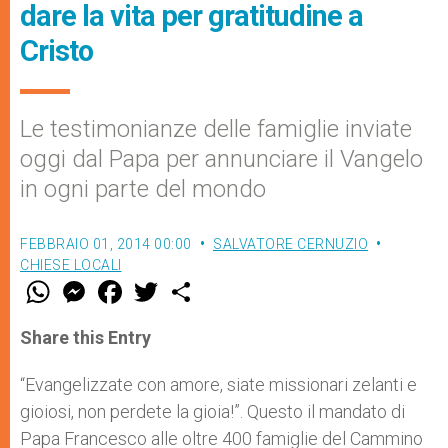
dare la vita per gratitudine a
Cristo
Le testimonianze delle famiglie inviate
oggi dal Papa per annunciare il Vangelo
in ogni parte del mondo
FEBBRAIO 01, 2014 00:00
SALVATORE CERNUZIO
CHIESE LOCALI
W
M
F
T
S
h
e
a
w
h
a
s
c
i
a
t
s
e
t
r
Share this Entry
s
e
b
t
e
A
n
o
e
p
g
o
r
“Evangelizzate con amore, siate missionari zelanti e
p
e
k
gioiosi, non perdete la gioia!”. Questo il mandato di
r
Papa Francesco alle oltre 400 famiglie del Cammino