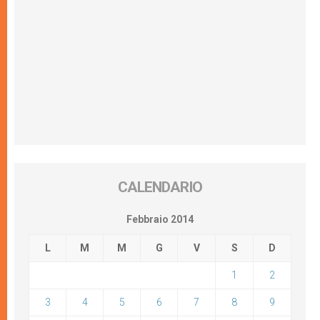
CALENDARIO
Febbraio 2014
L
M
M
G
V
S
D
1
2
3
4
5
6
7
8
9