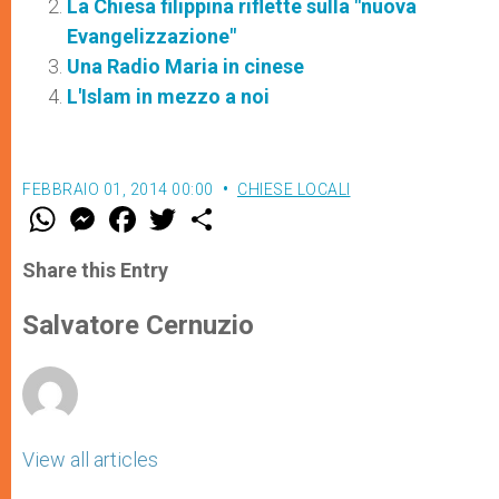
La Chiesa filippina riflette sulla "nuova
Evangelizzazione"
Una Radio Maria in cinese
L'Islam in mezzo a noi
FEBBRAIO 01, 2014 00:00
CHIESE LOCALI
W
M
F
T
S
h
e
a
w
h
a
s
c
i
a
t
s
e
t
r
Share this Entry
s
e
b
t
e
A
n
o
e
p
g
o
r
Salvatore Cernuzio
p
e
k
r
View all articles