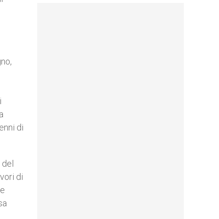
gno,
i
a
enni di
 del
vori di
ne
sa