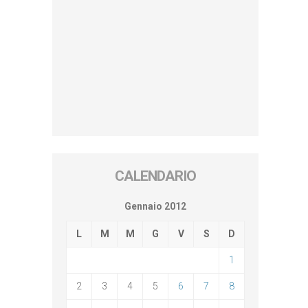
CALENDARIO
Gennaio 2012
L
M
M
G
V
S
D
1
2
3
4
5
6
7
8