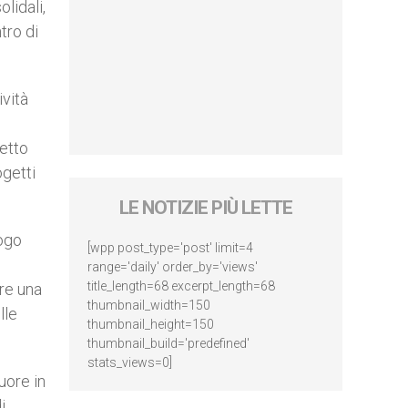
lidali,
tro di
ività
etto
getti
LE NOTIZIE PIÙ LETTE
logo
[wpp post_type='post' limit=4
range='daily' order_by='views'
title_length=68 excerpt_length=68
re una
thumbnail_width=150
lle
thumbnail_height=150
thumbnail_build='predefined'
stats_views=0]
uore in
i