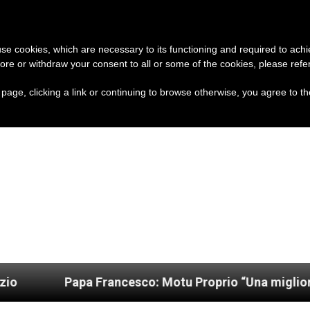
A
CHIESA E MONDO
DOCUMENTI
 use cookies, which are necessary to its functioning and required to achi
ore or withdraw your consent to all or some of the cookies, please refe
s page, clicking a link or continuing to browse otherwise, you agree to t
Papa Francesco: Motu Proprio “Una migliore organizz