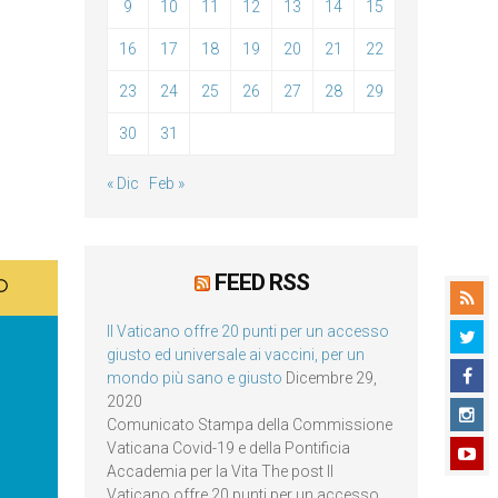
9
10
11
12
13
14
15
16
17
18
19
20
21
22
23
24
25
26
27
28
29
30
31
« Dic
Feb »
FEED RSS
Il Vaticano offre 20 punti per un accesso
giusto ed universale ai vaccini, per un
mondo più sano e giusto
Dicembre 29,
2020
Comunicato Stampa della Commissione
Vaticana Covid-19 e della Pontificia
Accademia per la Vita The post Il
Vaticano offre 20 punti per un accesso