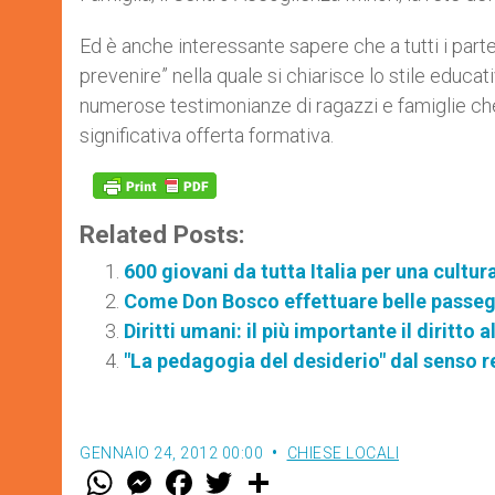
Ed è anche interessante sapere che a tutti i par
prevenire” nella quale si chiarisce lo stile educ
numerose testimonianze di ragazzi e famiglie che
significativa offerta formativa.
Related Posts:
600 giovani da tutta Italia per una cultura
Come Don Bosco effettuare belle passeggi
Diritti umani: il più importante il diritto a
"La pedagogia del desiderio" dal senso re
GENNAIO 24, 2012 00:00
CHIESE LOCALI
W
M
F
T
S
h
e
a
w
h