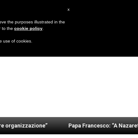
IT
x
MISSIONE
eve the purposes illustrated in the
r to the
cookie policy
.
he use of cookies.
azione”
Papa Francesco: “A Nazaret è germogliat