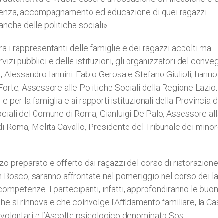
oglienza, accompagnamento ed educazione di quei ragazzi
 anche delle politiche sociali».
a i rappresentanti delle famiglie e dei ragazzi accolti ma
vizi pubblici e delle istituzioni, gli organizzatori del conve
i, Alessandro Iannini, Fabio Gerosa e Stefano Giulioli, hanno
Forte, Assessore alle Politiche Sociali della Regione Lazio,
 per la famiglia e ai rapporti istituzionali della Provincia d
ciali del Comune di Roma, Gianluigi De Palo, Assessore all
di Roma, Melita Cavallo, Presidente del Tribunale dei minor
o preparato e offerto dai ragazzi del corso di ristorazione
Bosco, saranno affrontate nel pomeriggio nel corso dei la
e competenze. I partecipanti, infatti, approfondiranno le buo
he si rinnova e che coinvolge l’Affidamento familiare, la Ca
i volontari e l’Ascolto psicologico denominato Sos.