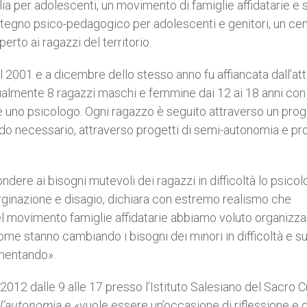
 per adolescenti, un movimento di famiglie affidatarie e so
ostegno psico-pedagogico per adolescenti e genitori, un cen
rto ai ragazzi del territorio.
 2001 e a dicembre dello stesso anno fu affiancata dall’att
ualmente 8 ragazzi maschi e femmine dai 12 ai 18 anni con
e uno psicologo. Ogni ragazzo è seguito attraverso un prog
 necessario, attraverso progetti di semi-autonomia e pro
ndere ai bisogni mutevoli dei ragazzi in difficoltà lo psico
arginazione e disagio, dichiara con estremo realismo che
el movimento famiglie affidatarie abbiamo voluto organizza
come stanno cambiando i bisogni dei minori in difficoltà e su
imentando».
2012 dalle 9 alle 17 presso l’Istituto Salesiano del Sacro C
ll’autonomia
e «vuole essere un’occasione di riflessione e d