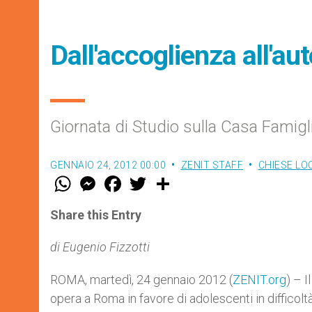
Dall'accoglienza all'a
Giornata di Studio sulla Casa Famig
GENNAIO 24, 2012 00:00
ZENIT STAFF
CHIESE LO
W
M
F
T
S
h
e
a
w
h
a
s
c
i
a
t
s
e
t
r
Share this Entry
s
e
b
t
e
A
n
o
e
p
g
o
r
di Eugenio Fizzotti
p
e
k
r
ROMA, martedì, 24 gennaio 2012 (
ZENIT.org
) – 
opera a Roma in favore di adolescenti in difficoltà 