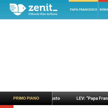
PAPA FRANCESCO
ROM
 più sano e giusto
LEV: “Papa Francesco. Un uom
PRIMO PIANO