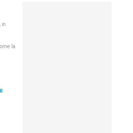
 in
come la
II