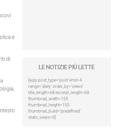
scovi
tolica e
ti di
LE NOTIZIE PIÙ LETTE
ta
[wpp post_type='post' limit=4
range='daily' order_by='views'
ologia,
title_length=68 excerpt_length=68
thumbnail_width=150
thumbnail_height=150
ontesto
thumbnail_build='predefined'
stats_views=0]