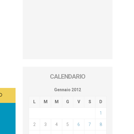
CALENDARIO
Gennaio 2012
L
M
M
G
V
S
D
1
2
3
4
5
6
7
8