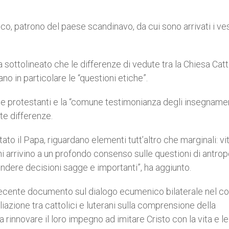
rico, patrono del paese scandinavo, da cui sono arrivati i ve
, ha sottolineato che le differenze di vedute tra la Chiesa Cat
o in particolare le “questioni etiche”.
i e protestanti e la “comune testimonianza degli insegnamen
te differenze.
ato il Papa, riguardano elementi tutt’altro che marginali: vi
ani arrivino a un profondo consenso sulle questioni di antrop
rendere decisioni sagge e importanti”, ha aggiunto.
 recente documento sul dialogo ecumenico bilaterale nel c
liazione tra cattolici e luterani sulla comprensione della
a rinnovare il loro impegno ad imitare Cristo con la vita e le