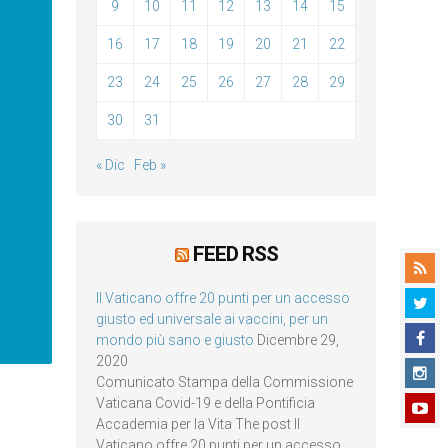
9
10
11
12
13
14
15
16
17
18
19
20
21
22
23
24
25
26
27
28
29
30
31
« Dic
Feb »
FEED RSS
Il Vaticano offre 20 punti per un accesso
giusto ed universale ai vaccini, per un
mondo più sano e giusto
Dicembre 29,
2020
Comunicato Stampa della Commissione
Vaticana Covid-19 e della Pontificia
Accademia per la Vita The post Il
Vaticano offre 20 punti per un accesso