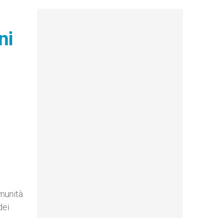
ni
omunità
dei