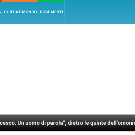
A
CHIESA E MONDO
DOCUMENTI
o di parola”, dietro le quinte dell’omonimo film di 