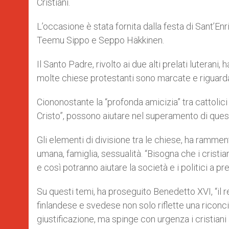
Cristiani.
L’occasione è stata fornita dalla festa di Sant’En
Teemu Sippo e Seppo Häkkinen.
Il Santo Padre, rivolto ai due alti prelati luterani
molte chiese protestanti sono marcate e riguardan
Ciononostante la “profonda amicizia” tra cattolic
Cristo”, possono aiutare nel superamento di ques
Gli elementi di divisione tra le chiese, ha ramment
umana, famiglia, sessualità. “Bisogna che i cristi
e così potranno aiutare la società e i politici a p
Su questi temi, ha proseguito Benedetto XVI, “il
finlandese e svedese non solo riflette una riconci
giustificazione, ma spinge con urgenza i cristiani 