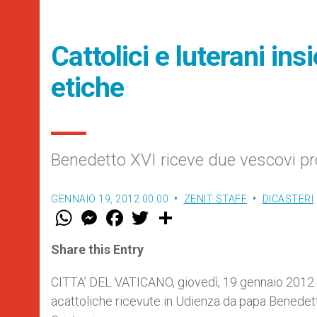
Cattolici e luterani in
etiche
Benedetto XVI riceve due vescovi pro
GENNAIO 19, 2012 00:00
ZENIT STAFF
DICASTERI
W
M
F
T
S
h
e
a
w
h
a
s
c
i
a
t
s
e
t
r
Share this Entry
s
e
b
t
e
A
n
o
e
p
g
o
r
CITTA’ DEL VATICANO, giovedì, 19 gennaio 2012 
p
e
k
acattoliche ricevute in Udienza da papa Benedetto
r