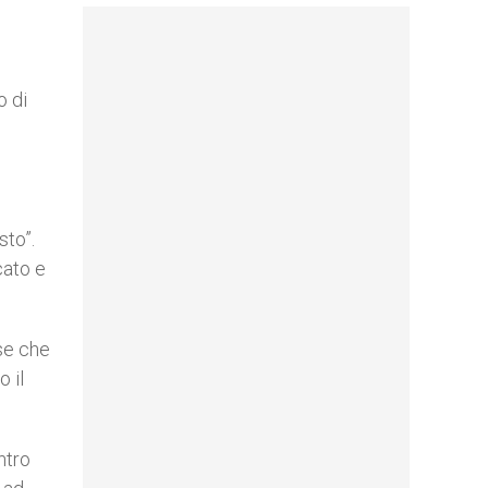
o di
sto”.
cato e
ese che
 il
ntro