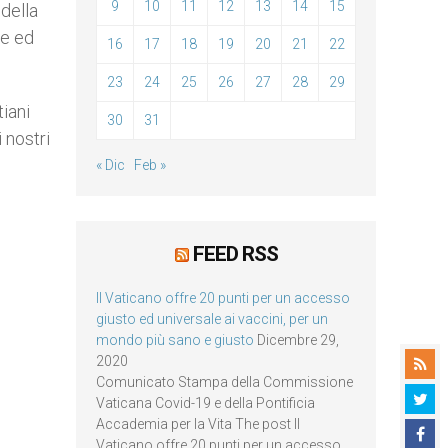
9
10
11
12
13
14
15
 della
he ed
16
17
18
19
20
21
22
23
24
25
26
27
28
29
tiani
30
31
 nostri
« Dic
Feb »
FEED RSS
Il Vaticano offre 20 punti per un accesso
giusto ed universale ai vaccini, per un
mondo più sano e giusto
Dicembre 29,
2020
Comunicato Stampa della Commissione
Vaticana Covid-19 e della Pontificia
Accademia per la Vita The post Il
Vaticano offre 20 punti per un accesso