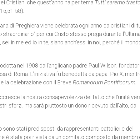
dei Cristiani che quest’anno ha per tema
Tutti saremo trasf
15,51-58).
a di Preghiera viene celebrata ogni anno da cristiani di tu
 straordinario” per cui Cristo stesso prega durante l’Ultim
sei in me ed io in te, siano anch’essi in noi, perché il mond
trodotta nel 1908 dall’anglicano padre Paul Wilson, fondator
esa di Roma. L’iniziativa fu benedetta da papa Pio X, mentre
e la celebrazione con il Breve
Romanorum Pontificorum
.
ccresce la nostra consapevolezza del fatto che l’unità ver
tri sforzi, ma sarà piuttosto un dono ricevuto dall’alto, da
o sono stati predisposti da rappresentanti cattolici e del
 è stata poi rivista da un comitato composto da membri 