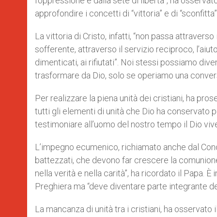
l’oppressione e dalla sete di libertà”, ha osserva
approfondire i concetti di “vittoria” e di “sconfitta”
La vittoria di Cristo, infatti, “non passa attravers
sofferente, attraverso il servizio reciproco, l’aiut
dimenticati, ai rifiutati”. Noi stessi possiamo dive
trasformare da Dio, solo se operiamo una conversi
Per realizzare la piena unità dei cristiani, ha pros
tutti gli elementi di unità che Dio ha conservato
testimoniare all’uomo del nostro tempo il Dio vive
L’impegno ecumenico, richiamato anche dal Concilio
battezzati, che devono far crescere la comunione p
nella verità e nella carità”, ha ricordato il Papa. 
Preghiera ma “deve diventare parte integrante de
La mancanza di unità tra i cristiani, ha osservato 