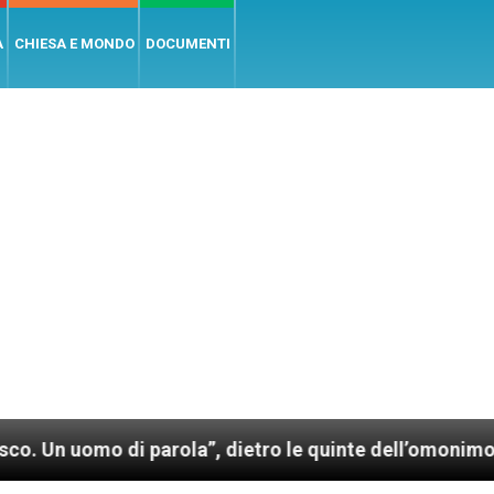
A
CHIESA E MONDO
DOCUMENTI
mo di parola”, dietro le quinte dell’omonimo film di 