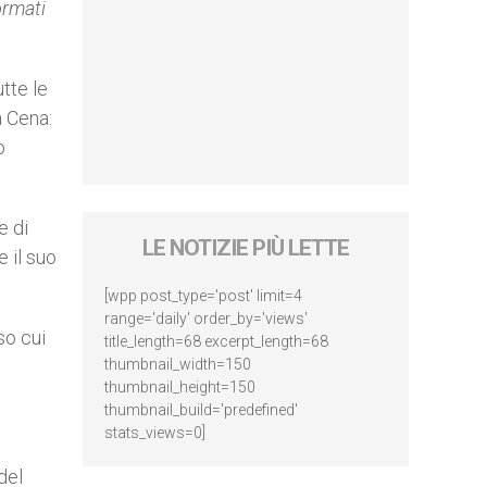
ormati
tte le
a Cena:
o
e di
LE NOTIZIE PIÙ LETTE
 il suo
[wpp post_type='post' limit=4
range='daily' order_by='views'
so cui
title_length=68 excerpt_length=68
thumbnail_width=150
thumbnail_height=150
thumbnail_build='predefined'
stats_views=0]
del