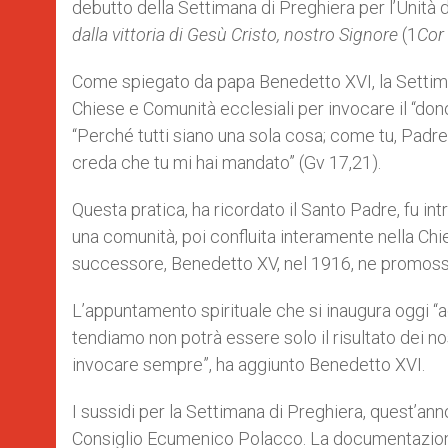
debutto della Settimana di Preghiera per l’Unità 
r
dalla vittoria di Gesù Cristo, nostro Signore
(1
Cor
Come spiegato da papa Benedetto XVI, la Settiman
Chiese e Comunità ecclesiali per invocare il “dono
“Perché tutti siano una sola cosa; come tu, Padre, 
creda che tu mi hai mandato” (Gv 17,21).
Questa pratica, ha ricordato il Santo Padre, fu in
una comunità, poi confluita interamente nella Chi
successore, Benedetto XV, nel 1916, ne promoss
L’appuntamento spirituale che si inaugura oggi “a
tendiamo non potrà essere solo il risultato dei nos
invocare sempre”, ha aggiunto Benedetto XVI.
I sussidi per la Settimana di Preghiera, quest’ann
Consiglio Ecumenico Polacco. La documentazione