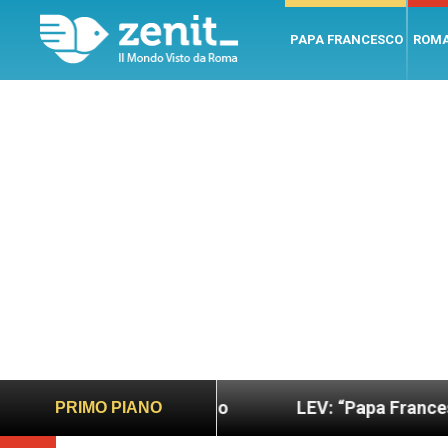
PAPA FRANCESCO
ROM
 più sano e giusto
LEV: “Papa Francesco. Un uo
PRIMO PIANO