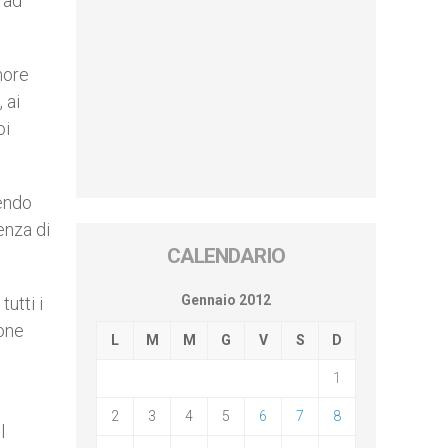
 ad
amore
 ai
oi
iendo
enza di
CALENDARIO
Gennaio 2012
utti i
ione
L
M
M
G
V
S
D
1
2
3
4
5
6
7
8
l