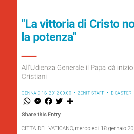
"La vittoria di Cristo 
la potenza"
All’Udienza Generale il Papa dà inizio
Cristiani
GENNAIO 18, 2012 00:00
ZENIT STAFF
DICASTERI
W
M
F
T
S
h
e
a
w
h
a
s
c
i
a
t
s
e
t
r
Share this Entry
s
e
b
t
e
A
n
o
e
p
g
o
r
CITTA’ DEL VATICANO, mercoledì, 18 gennaio 20
p
e
k