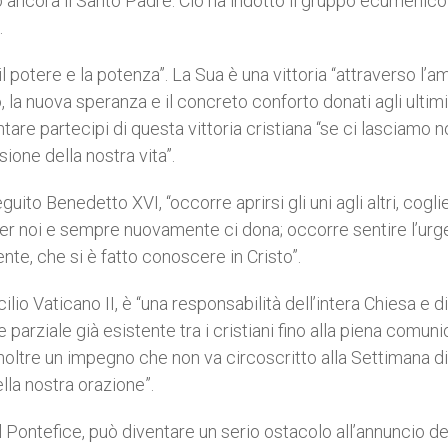
to ancora il Santo Padre. Ciò ha indotto il gruppo ecumenico
.
o il potere e la potenza”. La Sua è una vittoria “attraverso l’
o, la nuova speranza e il concreto conforto donati agli ultimi,
ntare partecipi di questa vittoria cristiana “se ci lasciamo n
one della nostra vita”.
eguito Benedetto XVI, “occorre aprirsi gli uni agli altri, cogl
 per noi e sempre nuovamente ci dona; occorre sentire l’urg
nte, che si è fatto conoscere in Cristo”.
 Vaticano II, è “una responsabilità dell’intera Chiesa e di t
arziale già esistente tra i cristiani fino alla piena comun
È inoltre un impegno che non va circoscritto alla Settimana di
lla nostra orazione”.
il Pontefice, può diventare un serio ostacolo all’annuncio de