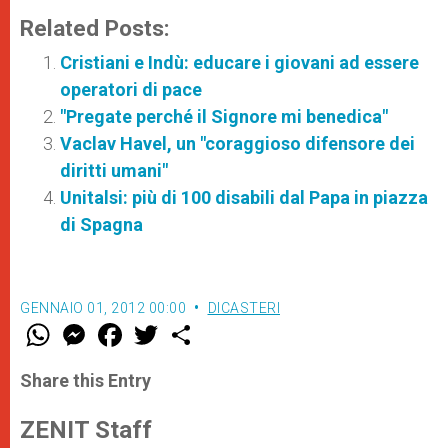
Related Posts:
Cristiani e Indù: educare i giovani ad essere
operatori di pace
"Pregate perché il Signore mi benedica"
Vaclav Havel, un "coraggioso difensore dei
diritti umani"
Unitalsi: più di 100 disabili dal Papa in piazza
di Spagna
GENNAIO 01, 2012 00:00
DICASTERI
W
M
F
T
S
h
e
a
w
h
a
s
c
i
a
t
s
e
t
r
Share this Entry
s
e
b
t
e
A
n
o
e
p
g
o
r
ZENIT Staff
p
e
k