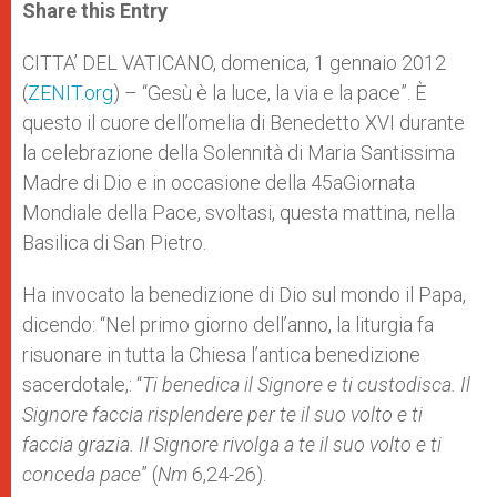
t
s
e
t
r
Share this Entry
s
e
b
t
e
A
n
o
e
p
g
o
r
CITTA’ DEL VATICANO, domenica, 1 gennaio 2012
p
e
k
(
ZENIT.org
r
) – “Gesù è la luce, la via e la pace”. È
questo il cuore dell’omelia di Benedetto XVI durante
la celebrazione della Solennità di Maria Santissima
Madre di Dio e in occasione della 45aGiornata
Mondiale della Pace, svoltasi, questa mattina, nella
Basilica di San Pietro.
Ha invocato la benedizione di Dio sul mondo il Papa,
dicendo: “Nel primo giorno dell’anno, la liturgia fa
risuonare in tutta la Chiesa l’antica benedizione
sacerdotale,: “
Ti benedica il Signore e ti custodisca. Il
Signore faccia risplendere per te il suo volto e ti
faccia grazia. Il Signore rivolga a te il suo volto e ti
conceda pace
” (
Nm
6,24-26).