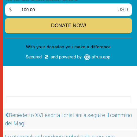
Benedetto XVI esorta i cristiani a seguire il cammino
dei Magi
Le staminali del cordone ombelicale suscitano