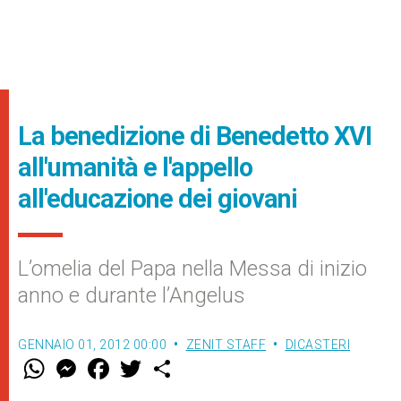
La benedizione di Benedetto XVI
all'umanità e l'appello
all'educazione dei giovani
L’omelia del Papa nella Messa di inizio
anno e durante l’Angelus
GENNAIO 01, 2012 00:00
ZENIT STAFF
DICASTERI
W
M
F
T
S
h
e
a
w
h
a
s
c
i
a