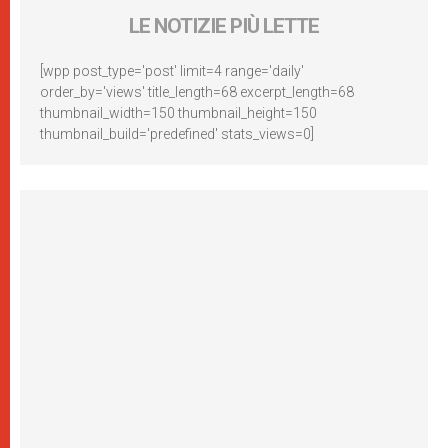
LE NOTIZIE PIÙ LETTE
[wpp post_type='post' limit=4 range='daily'
order_by='views' title_length=68 excerpt_length=68
thumbnail_width=150 thumbnail_height=150
thumbnail_build='predefined' stats_views=0]