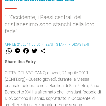
“L’Occidente, i Paesi centrali del
cristianesimo sono stanchi della loro
fede”
APRILE 21, 2011 00:00
ZENIT STAFF
DICASTERI
W
M
F
T
S
h
e
a
w
h
a
s
c
i
a
t
s
e
t
r
Share this Entry
s
e
b
t
e
A
n
o
e
p
g
o
r
CITTA’ DEL VATICANO, giovedì, 21 aprile 2011
p
e
k
(ZENIT.org).- Questo giovedì, durante la Messa
r
crismale celebrata nella Basilica di San Pietro, Papa
Benedetto XVI ha affermato che i cristiani, “popolo di
Dio”, corrono il rischio, soprattutto in Occidente, di
smettere di essere popolo, perché si sono