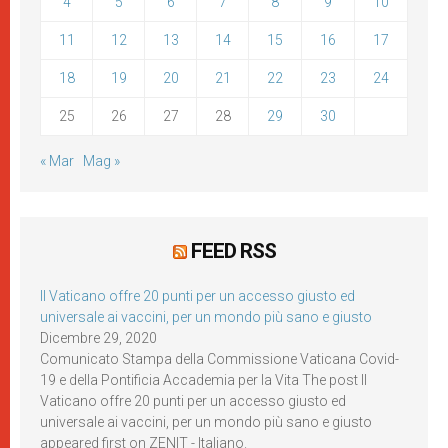
4
5
6
7
8
9
10
11
12
13
14
15
16
17
18
19
20
21
22
23
24
25
26
27
28
29
30
« Mar
Mag »
FEED RSS
Il Vaticano offre 20 punti per un accesso giusto ed
universale ai vaccini, per un mondo più sano e giusto
Dicembre 29, 2020
Comunicato Stampa della Commissione Vaticana Covid-
19 e della Pontificia Accademia per la Vita The post Il
Vaticano offre 20 punti per un accesso giusto ed
universale ai vaccini, per un mondo più sano e giusto
appeared first on ZENIT - Italiano.