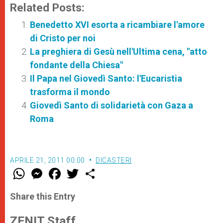
Related Posts:
Benedetto XVI esorta a ricambiare l'amore
di Cristo per noi
La preghiera di Gesù nell'Ultima cena, "atto
fondante della Chiesa"
Il Papa nel Giovedì Santo: l'Eucaristia
trasforma il mondo
Giovedì Santo di solidarietà con Gaza a
Roma
APRILE 21, 2011 00:00
DICASTERI
W
M
F
T
S
h
e
a
w
h
a
s
c
i
a
t
s
e
t
r
Share this Entry
s
e
b
t
e
A
n
o
e
p
g
o
r
ZENIT Staff