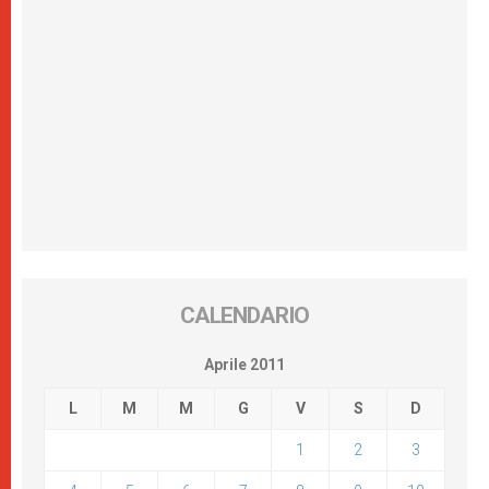
CALENDARIO
Aprile 2011
L
M
M
G
V
S
D
1
2
3