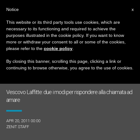
IT
Notice
x
This website or its third party tools use cookies, which are
necessary to its functioning and required to achieve the
GIORNO
purposes illustrated in the cookie policy. If you want to know
Aprile 20th, 2011
more or withdraw your consent to all or some of the cookies,
please refer to the
cookie policy
.
By closing this banner, scrolling this page, clicking a link or
continuing to browse otherwise, you agree to the use of cookies.
ULTIME NOTIZIE
Vescovo Laffitte: due i modi per rispondere alla chiamata ad
amare
APR 20, 2011 00:00
ZENIT STAFF