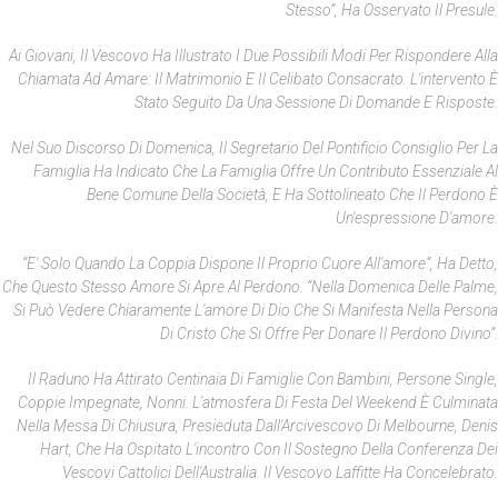
Stesso”, Ha Osservato Il Presule.
Ai Giovani, Il Vescovo Ha Illustrato I Due Possibili Modi Per Rispondere Alla
Chiamata Ad Amare: Il Matrimonio E Il Celibato Consacrato. L'intervento È
Stato Seguito Da Una Sessione Di Domande E Risposte.
Nel Suo Discorso Di Domenica, Il Segretario Del Pontificio Consiglio Per La
Famiglia Ha Indicato Che La Famiglia Offre Un Contributo Essenziale Al
Bene Comune Della Società, E Ha Sottolineato Che Il Perdono È
Un'espressione D'amore.
“E' Solo Quando La Coppia Dispone Il Proprio Cuore All'amore”, Ha Detto,
Che Questo Stesso Amore Si Apre Al Perdono. “Nella Domenica Delle Palme,
Si Può Vedere Chiaramente L'amore Di Dio Che Si Manifesta Nella Persona
Di Cristo Che Si Offre Per Donare Il Perdono Divino”.
Il Raduno Ha Attirato Centinaia Di Famiglie Con Bambini, Persone Single,
Coppie Impegnate, Nonni. L'atmosfera Di Festa Del Weekend È Culminata
Nella Messa Di Chiusura, Presieduta Dall'Arcivescovo Di Melbourne, Denis
Hart, Che Ha Ospitato L'incontro Con Il Sostegno Della Conferenza Dei
Vescovi Cattolici Dell'Australia. Il Vescovo Laffitte Ha Concelebrato.