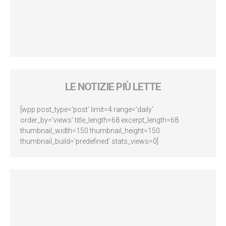
LE NOTIZIE PIÙ LETTE
[wpp post_type='post' limit=4 range='daily'
order_by='views' title_length=68 excerpt_length=68
thumbnail_width=150 thumbnail_height=150
thumbnail_build='predefined' stats_views=0]