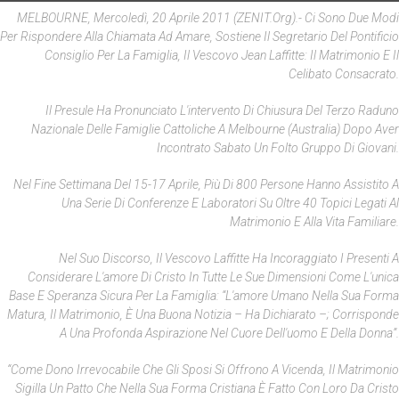
MELBOURNE, Mercoledì, 20 Aprile 2011 (ZENIT.org).- Ci Sono Due Modi
Per Rispondere Alla Chiamata Ad Amare, Sostiene Il Segretario Del Pontificio
Consiglio Per La Famiglia, Il Vescovo Jean Laffitte: Il Matrimonio E Il
Celibato Consacrato.
Il Presule Ha Pronunciato L'intervento Di Chiusura Del Terzo Raduno
Nazionale Delle Famiglie Cattoliche A Melbourne (Australia) Dopo Aver
Incontrato Sabato Un Folto Gruppo Di Giovani.
Nel Fine Settimana Del 15-17 Aprile, Più Di 800 Persone Hanno Assistito A
Una Serie Di Conferenze E Laboratori Su Oltre 40 Topici Legati Al
Matrimonio E Alla Vita Familiare.
Nel Suo Discorso, Il Vescovo Laffitte Ha Incoraggiato I Presenti A
Considerare L'amore Di Cristo In Tutte Le Sue Dimensioni Come L'unica
Base E Speranza Sicura Per La Famiglia: “L'amore Umano Nella Sua Forma
Matura, Il Matrimonio, È Una Buona Notizia – Ha Dichiarato –; Corrisponde
A Una Profonda Aspirazione Nel Cuore Dell'uomo E Della Donna”.
“Come Dono Irrevocabile Che Gli Sposi Si Offrono A Vicenda, Il Matrimonio
Sigilla Un Patto Che Nella Sua Forma Cristiana È Fatto Con Loro Da Cristo