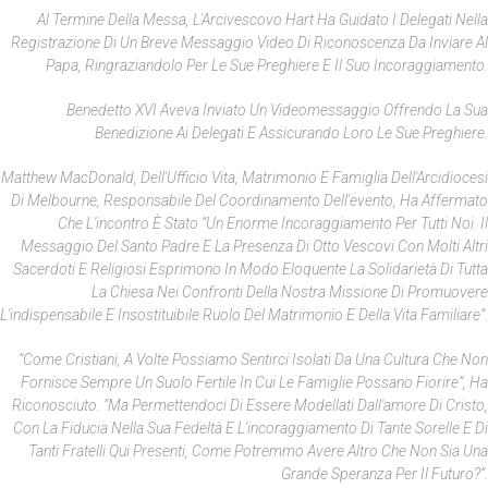
Al Termine Della Messa, L'Arcivescovo Hart Ha Guidato I Delegati Nella
Registrazione Di Un Breve Messaggio Video Di Riconoscenza Da Inviare Al
Papa, Ringraziandolo Per Le Sue Preghiere E Il Suo Incoraggiamento.
Benedetto XVI Aveva Inviato Un Videomessaggio Offrendo La Sua
Benedizione Ai Delegati E Assicurando Loro Le Sue Preghiere.
Matthew MacDonald, Dell'Ufficio Vita, Matrimonio E Famiglia Dell'Arcidiocesi
Di Melbourne, Responsabile Del Coordinamento Dell'evento, Ha Affermato
Che L'incontro È Stato “un Enorme Incoraggiamento Per Tutti Noi. Il
Messaggio Del Santo Padre E La Presenza Di Otto Vescovi Con Molti Altri
Sacerdoti E Religiosi Esprimono In Modo Eloquente La Solidarietà Di Tutta
La Chiesa Nei Confronti Della Nostra Missione Di Promuovere
L'indispensabile E Insostituibile Ruolo Del Matrimonio E Della Vita Familiare”.
“Come Cristiani, A Volte Possiamo Sentirci Isolati Da Una Cultura Che Non
Fornisce Sempre Un Suolo Fertile In Cui Le Famiglie Possano Fiorire”, Ha
Riconosciuto. “Ma Permettendoci Di Essere Modellati Dall'amore Di Cristo,
Con La Fiducia Nella Sua Fedeltà E L'incoraggiamento Di Tante Sorelle E Di
Tanti Fratelli Qui Presenti, Come Potremmo Avere Altro Che Non Sia Una
Grande Speranza Per Il Futuro?”.