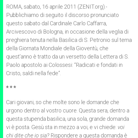
A
n
o
e
p
g
o
r
ROMA, sabato, 16 aprile 2011 (ZENIT.org).-
p
e
k
Pubblichiamo di seguito il discorso pronunciato
r
questo sabato dal Cardinale Carlo Caffarra,
Arcivescovo di Bologna, in occasione della veglia di
preghiera tenuta nella Basilica di S. Petronio sul tema
della Giornata Mondiale della Gioventù, che
quest’anno è tratto da un versetto della Lettera di S.
Paolo apostolo ai Colossesi: “Radicati e fondati in
Cristo, saldi nella fede”.
* * *
Cari giovani, so che molte sono le domande che
urgono dentro al vostro cuore. Questa sera, dentro a
questa stupenda basilica, una sola, grande domanda
vi è posta. Gesù sta in mezzo a voi, e vi chiede:
voi
chi dite che io sia?
Rispondere a questa domanda è