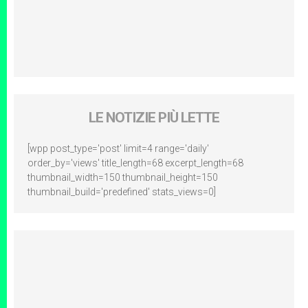
LE NOTIZIE PIÙ LETTE
[wpp post_type='post' limit=4 range='daily'
order_by='views' title_length=68 excerpt_length=68
thumbnail_width=150 thumbnail_height=150
thumbnail_build='predefined' stats_views=0]