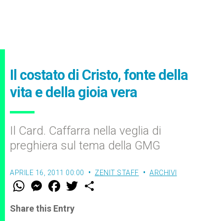
Il costato di Cristo, fonte della
vita e della gioia vera
Il Card. Caffarra nella veglia di
preghiera sul tema della GMG
APRILE 16, 2011 00:00
ZENIT STAFF
ARCHIVI
W
M
F
T
S
h
e
a
w
h
a
s
c
i
a
t
s
e
t
r
Share this Entry
s
e
b
t
e