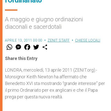
l'Ordinariato
A maggio e giugno ordinazioni
diaconali e sacerdotali
APRILE 13, 2011 00:00
ZENIT STAFF
CHIESE LOCALI
W
M
F
T
S
h
e
a
w
h
a
s
c
i
a
t
s
e
t
r
Share this Entry
s
e
b
t
e
A
n
o
e
p
g
o
r
LONDRA, mercoledì, 13 aprile 2011 (ZENIT.org).-
p
e
k
Monsignor Keith Newton ha affermato che
r
Benedetto XVI sta mostrando “grande interesse” per
il primo Ordinariato per ex anglicani e che il Papa
prega per questa nuova realtà.