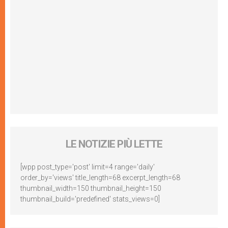
LE NOTIZIE PIÙ LETTE
[wpp post_type='post' limit=4 range='daily'
order_by='views' title_length=68 excerpt_length=68
thumbnail_width=150 thumbnail_height=150
thumbnail_build='predefined' stats_views=0]