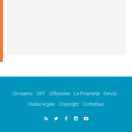
Chi siamo
DPF
Diffusione
La Proprietà
Servizi
Status legale
Copyright
Contattaci