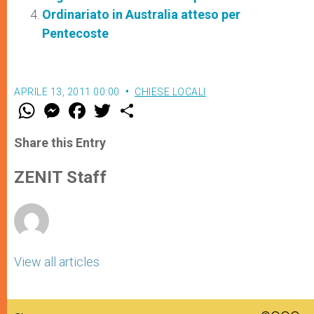
Ordinariato in Australia atteso per
Pentecoste
APRILE 13, 2011 00:00
CHIESE LOCALI
W
M
F
T
S
h
e
a
w
h
a
s
c
i
a
t
s
e
t
r
Share this Entry
s
e
b
t
e
A
n
o
e
p
g
o
r
ZENIT Staff
p
e
k
r
View all articles