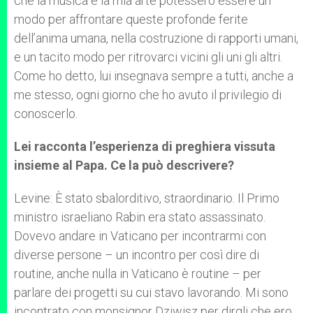
che la musica e la mia arte potessero essere un
modo per affrontare queste profonde ferite
dell’anima umana, nella costruzione di rapporti umani,
e un tacito modo per ritrovarci vicini gli uni gli altri.
Come ho detto, lui insegnava sempre a tutti, anche a
me stesso, ogni giorno che ho avuto il privilegio di
conoscerlo.
Lei racconta l’esperienza di preghiera vissuta
insieme al Papa. Ce la può descrivere?
Levine: È stato sbalorditivo, straordinario. Il Primo
ministro israeliano Rabin era stato assassinato.
Dovevo andare in Vaticano per incontrarmi con
diverse persone – un incontro per così dire di
routine, anche nulla in Vaticano è routine – per
parlare dei progetti su cui stavo lavorando. Mi sono
incontrato con monsignor Dziwisz per dirgli che ero