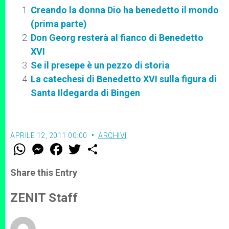
Creando la donna Dio ha benedetto il mondo
(prima parte)
Don Georg resterà al fianco di Benedetto
XVI
Se il presepe è un pezzo di storia
La catechesi di Benedetto XVI sulla figura di
Santa Ildegarda di Bingen
APRILE 12, 2011 00:00
ARCHIVI
W
M
F
T
S
h
e
a
w
h
a
s
c
i
a
t
s
e
t
r
Share this Entry
s
e
b
t
e
A
n
o
e
p
g
o
r
ZENIT Staff
p
e
k
r