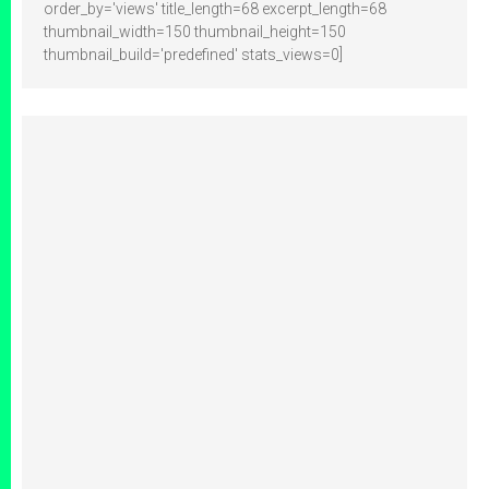
order_by='views' title_length=68 excerpt_length=68
thumbnail_width=150 thumbnail_height=150
thumbnail_build='predefined' stats_views=0]