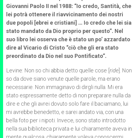
Giovanni Paolo II nel 1988: “Io credo, Santità, che
lei potrà ottenere il riavvicinamento dei nostri
due popoli [ebrei e cristiani] … Io credo che lei sia
stato mandato da Dio proprio per questo”. Nel
suo libro lei osserva che è stato un po’ azzardato
dire al Vicario di Cristo “ciò che gli era stato
preordinato da Dio nel suo Pontificato”.
Levine: Non so chi abbia detto quelle cose [
ride
]. Non
so da dove siano venute quelle parole, ma erano
necessarie. Non immaginavo di dirgli nulla. Mi era
stato espressamente detto di non preparare nulla da
dire e che gli avrei dovuto solo fare il baciamano, lui
mi avrebbe benedetto, e sarei andato via, con una
bella foto per i nipoti. Invece, sono stato introdotto
nella sua biblioteca privata e lui chiaramente aveva in
mente qualcosa, chiaramente voleva conoscermi,