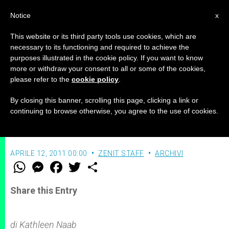
IT
Notice
x
This website or its third party tools use cookies, which are
necessary to its functioning and required to achieve the
purposes illustrated in the cookie policy. If you want to know
Il Maestro di Giovanni Paolo II
more or withdraw your consent to all or some of the cookies,
please refer to the
cookie policy
.
(parte I)
By closing this banner, scrolling this page, clicking a link or
continuing to browse otherwise, you agree to the use of cookies.
Intervista a Sir Gilbert Levine
APRILE 12, 2011 00:00
ZENIT STAFF
ARCHIVI
W
M
F
T
S
h
e
a
w
h
a
s
c
i
a
t
s
e
t
r
Share this Entry
s
e
b
t
e
A
n
o
e
p
g
o
r
p
e
k
di Kathleen Naab
r