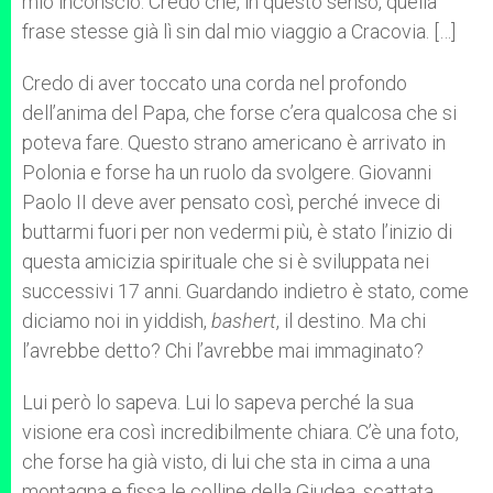
mio inconscio. Credo che, in questo senso, quella
frase stesse già lì sin dal mio viaggio a Cracovia. […]
Credo di aver toccato una corda nel profondo
dell’anima del Papa, che forse c’era qualcosa che si
poteva fare. Questo strano americano è arrivato in
Polonia e forse ha un ruolo da svolgere. Giovanni
Paolo II deve aver pensato così, perché invece di
buttarmi fuori per non vedermi più, è stato l’inizio di
questa amicizia spirituale che si è sviluppata nei
successivi 17 anni. Guardando indietro è stato, come
diciamo noi in yiddish,
bashert
, il destino. Ma chi
l’avrebbe detto? Chi l’avrebbe mai immaginato?
Lui però lo sapeva. Lui lo sapeva perché la sua
visione era così incredibilmente chiara. C’è una foto,
che forse ha già visto, di lui che sta in cima a una
montagna e fissa le colline della Giudea, scattata