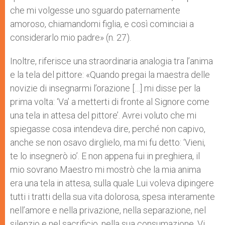
che mi volgesse uno sguardo paternamente
amoroso, chiamandomi figlia, e così cominciai a
considerarlo mio padre» (n. 27).
Inoltre, riferisce una straordinaria analogia tra l’anima
e la tela del pittore: «Quando pregai la maestra delle
novizie di insegnarmi l’orazione […] mi disse per la
prima volta: ‘Va’ a metterti di fronte al Signore come
una tela in attesa del pittore’. Avrei voluto che mi
spiegasse cosa intendeva dire, perché non capivo,
anche se non osavo dirglielo, ma mi fu detto: ‘Vieni,
te lo insegnerò io’. E non appena fui in preghiera, il
mio sovrano Maestro mi mostrò che la mia anima
era una tela in attesa, sulla quale Lui voleva dipingere
tutti i tratti della sua vita dolorosa, spesa interamente
nell’amore e nella privazione, nella separazione, nel
silenzio e nel sacrificio, nella sua consumazione. Vi