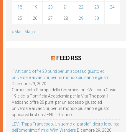
18
19
20
21
22
23
24
25
26
27
28
29
30
« Mar
Mag »
FEED RSS
Il Vaticano offre 20 punti per un accesso giusto ed
universale ai vaccini, per un mondo più sano e giusto
Dicembre 29, 2020
Comunicato Stampa della Commissione Vaticana Covid-
19 e della Pontificia Accademia per la Vita The post Il
Vaticano offre 20 punti per un accesso giusto ed
universale ai vaccini, per un mondo più sano e giusto
appeared first on ZENIT - Italiano.
LEV: “Papa Francesco. Un uomo di parola”, dietro le quinte
dell’omonimo film di Wim Wenders
Dicembre 29, 2020