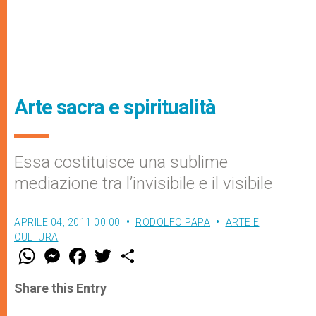
Arte sacra e spiritualità
Essa costituisce una sublime
mediazione tra l’invisibile e il visibile
APRILE 04, 2011 00:00
RODOLFO PAPA
ARTE E
CULTURA
W
M
F
T
S
h
e
a
w
h
a
s
c
i
a
t
s
e
t
r
Share this Entry
s
e
b
t
e
A
n
o
e