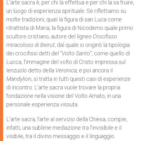
p
g
o
r
L’arte sacra è, per chi la effettua e per chi la sa fruire,
p
e
k
un luogo di esperienza spirituale. Se riflettiamo su
r
molte tradizioni, quali la figura di san Luca come
ritrattista di Maria, la figura di Nicodemo quale primo
scultore cristiano, autore del ligneo
Crocifisso
miracoloso di Beirut
, dal quale si originò la tipologia
dei crocifissi detti del “
Volto Santo
”, come quello di
Lucca, l’immagine del volto di Cristo impressa sul
lenzuolo detto della
Veronica,
e poi ancora il
Mandylion
, si tratta in tutti questi casi di esperienze
di incontro. L’arte sacra vuole trovare la propria
fondazione nella visione del Volto Amato, in una
personale esperienza vissuta.
L’arte sacra, l’arte al servizio della Chiesa, compie,
infatti, una sublime mediazione tra l’invisibile e il
visibile, tra il divino messaggio e il linguaggio