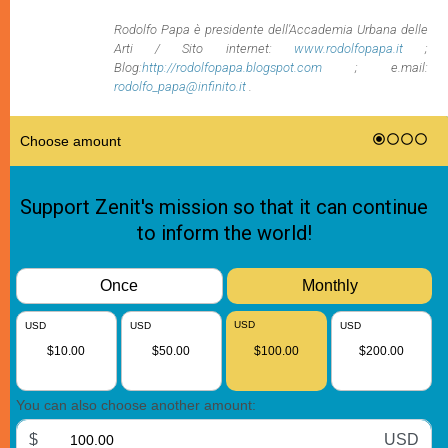
Rodolfo Papa è presidente dell'Accademia Urbana delle
Arti / Sito internet:
www.rodolfopapa.it
;
Blog:
http://rodolfopapa.blogspot.com
; e.mail:
rodolfo_papa@infinito.it
.