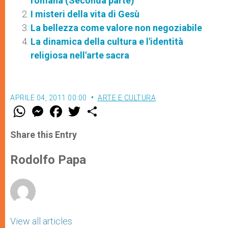
romana (Seconda parte)
I misteri della vita di Gesù
La bellezza come valore non negoziabile
La dinamica della cultura e l'identità
religiosa nell'arte sacra
APRILE 04, 2011 00:00
ARTE E CULTURA
W
M
F
T
S
h
e
a
w
h
a
s
c
i
a
t
s
e
t
r
Share this Entry
s
e
b
t
e
A
n
o
e
p
g
o
r
Rodolfo Papa
p
e
k
r
View all articles