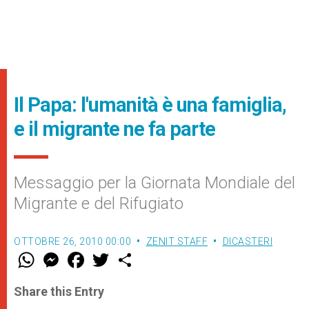
Il Papa: l'umanità è una famiglia,
e il migrante ne fa parte
Messaggio per la Giornata Mondiale del
Migrante e del Rifugiato
OTTOBRE 26, 2010 00:00
ZENIT STAFF
DICASTERI
W
M
F
T
S
h
e
a
w
h
a
s
c
i
a
t
s
e
t
r
Share this Entry
s
e
b
t
e