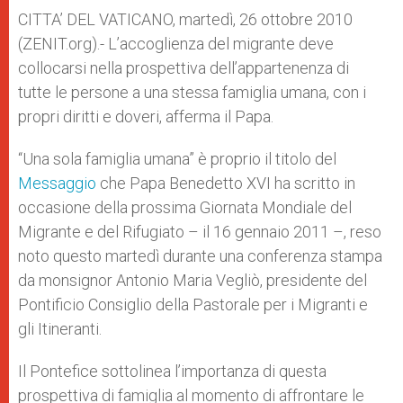
A
n
o
e
p
g
o
r
CITTA’ DEL VATICANO, martedì, 26 ottobre 2010
p
e
k
(ZENIT.org).- L’accoglienza del migrante deve
r
collocarsi nella prospettiva dell’appartenenza di
tutte le persone a una stessa famiglia umana, con i
propri diritti e doveri, afferma il Papa.
“Una sola famiglia umana” è proprio il titolo del
Messaggio
che Papa Benedetto XVI ha scritto in
occasione della prossima Giornata Mondiale del
Migrante e del Rifugiato – il 16 gennaio 2011 –, reso
noto questo martedì durante una conferenza stampa
da monsignor Antonio Maria Vegliò, presidente del
Pontificio Consiglio della Pastorale per i Migranti e
gli Itineranti.
Il Pontefice sottolinea l’importanza di questa
prospettiva di famiglia al momento di affrontare le