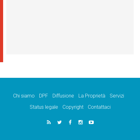
Chi siamo
DPF
Diffusione
La Proprietà
Servizi
Status legale
Copyright
Contattaci