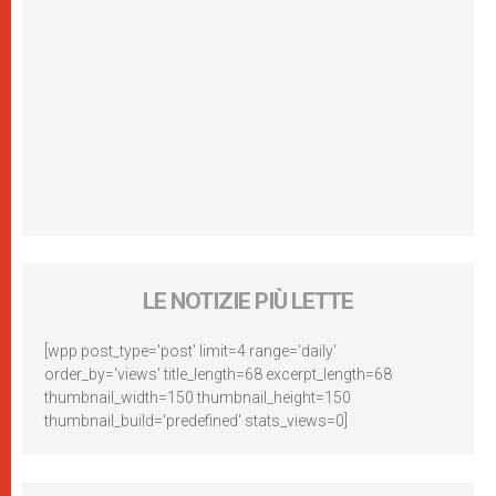
LE NOTIZIE PIÙ LETTE
[wpp post_type='post' limit=4 range='daily'
order_by='views' title_length=68 excerpt_length=68
thumbnail_width=150 thumbnail_height=150
thumbnail_build='predefined' stats_views=0]