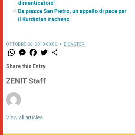
dimenticatoio"
Da piazza San Pietro, un appello di pace per
il Kurdistan iracheno
OTTOBRE 26, 2010 00:00
DICASTERI
W
M
F
T
S
h
e
a
w
h
a
s
c
i
a
t
s
e
t
r
Share this Entry
s
e
b
t
e
A
n
o
e
p
g
o
r
ZENIT Staff
p
e
k
r
View all articles