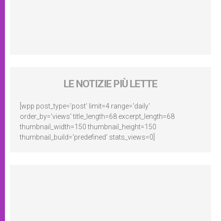
LE NOTIZIE PIÙ LETTE
[wpp post_type='post' limit=4 range='daily'
order_by='views' title_length=68 excerpt_length=68
thumbnail_width=150 thumbnail_height=150
thumbnail_build='predefined' stats_views=0]