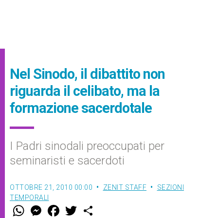
Nel Sinodo, il dibattito non
riguarda il celibato, ma la
formazione sacerdotale
I Padri sinodali preoccupati per
seminaristi e sacerdoti
OTTOBRE 21, 2010 00:00
ZENIT STAFF
SEZIONI
TEMPORALI
W
M
F
T
S
h
e
a
w
h