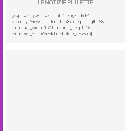
LE NOTIZIE PIÙ LETTE
[wpp post_type='post' limit=4 range='daily'
order_by='views' title_length=68 excerpt_length=68
thumbnail_width=150 thumbnail_height=150
thumbnail_build='predefined' stats_views=0]