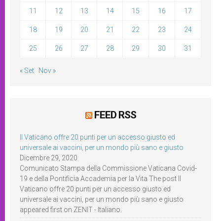
11
12
13
14
15
16
17
18
19
20
21
22
23
24
25
26
27
28
29
30
31
« Set
Nov »
FEED RSS
Il Vaticano offre 20 punti per un accesso giusto ed
universale ai vaccini, per un mondo più sano e giusto
Dicembre 29, 2020
Comunicato Stampa della Commissione Vaticana Covid-
19 e della Pontificia Accademia per la Vita The post Il
Vaticano offre 20 punti per un accesso giusto ed
universale ai vaccini, per un mondo più sano e giusto
appeared first on ZENIT - Italiano.