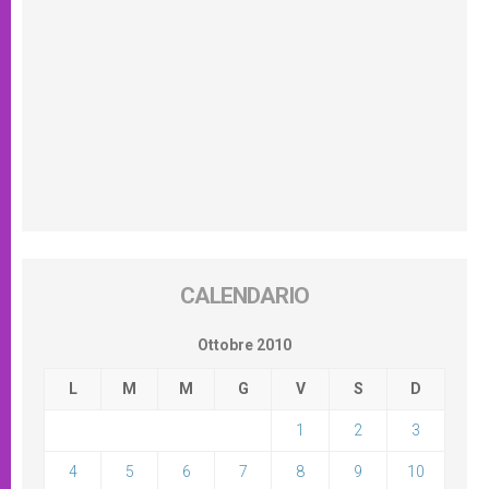
CALENDARIO
Ottobre 2010
L
M
M
G
V
S
D
1
2
3
4
5
6
7
8
9
10