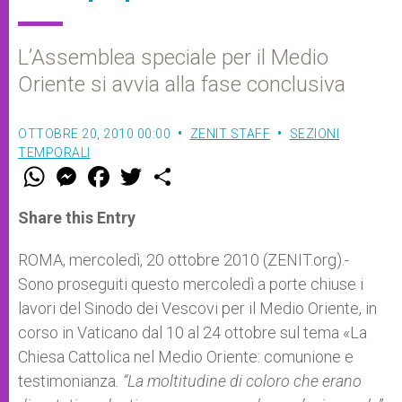
L’Assemblea speciale per il Medio
Oriente si avvia alla fase conclusiva
OTTOBRE 20, 2010 00:00
ZENIT STAFF
SEZIONI
TEMPORALI
W
M
F
T
S
h
e
a
w
h
a
s
c
i
a
t
s
e
t
r
Share this Entry
s
e
b
t
e
A
n
o
e
p
g
o
r
ROMA, mercoledì, 20 ottobre 2010 (ZENIT.org).-
p
e
k
Sono proseguiti questo mercoledì a porte chiuse i
r
lavori del Sinodo dei Vescovi per il Medio Oriente, in
corso in Vaticano dal 10 al 24 ottobre sul tema «La
Chiesa Cattolica nel Medio Oriente: comunione e
testimonianza
. “La moltitudine di coloro che erano