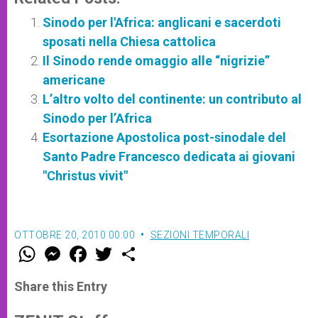
Sinodo per l'Africa: anglicani e sacerdoti
sposati nella Chiesa cattolica
Il Sinodo rende omaggio alle “nigrizie”
americane
L’altro volto del continente: un contributo al
Sinodo per l’Africa
Esortazione Apostolica post-sinodale del
Santo Padre Francesco dedicata ai giovani
"Christus vivit"
OTTOBRE 20, 2010 00:00
SEZIONI TEMPORALI
W
M
F
T
S
h
e
a
w
h
a
s
c
i
a
t
s
e
t
r
Share this Entry
s
e
b
t
e
A
n
o
e
p
g
o
r