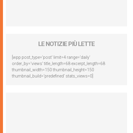
LE NOTIZIE PIÙ LETTE
[wpp post_type='post' limit=4 range='daily'
order_by='views' title_length=68 excerpt_length=68
thumbnail_width=150 thumbnail_height=150
thumbnail_build='predefined' stats_views=0]