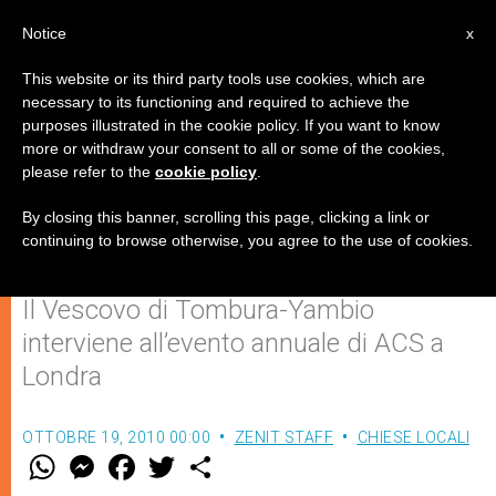
IT
Notice
x
This website or its third party tools use cookies, which are
necessary to its functioning and required to achieve the
purposes illustrated in the cookie policy. If you want to know
Nel “momento storico” che vive il
more or withdraw your consent to all or some of the cookies,
please refer to the
cookie policy
.
Sudan, serve solidarietà con i
cristiani
By closing this banner, scrolling this page, clicking a link or
continuing to browse otherwise, you agree to the use of cookies.
Il Vescovo di Tombura-Yambio
interviene all’evento annuale di ACS a
Londra
OTTOBRE 19, 2010 00:00
ZENIT STAFF
CHIESE LOCALI
W
M
F
T
S
h
e
a
w
h
a
s
c
i
a