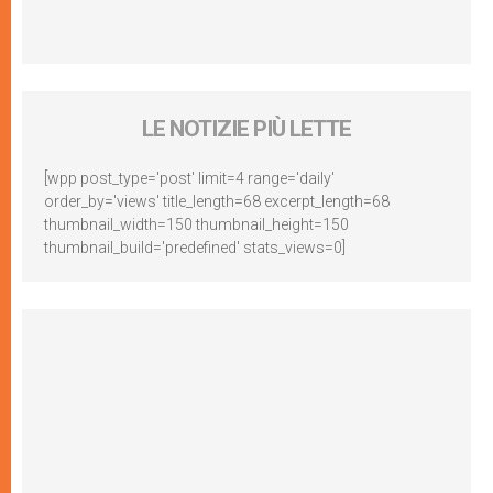
LE NOTIZIE PIÙ LETTE
[wpp post_type='post' limit=4 range='daily'
order_by='views' title_length=68 excerpt_length=68
thumbnail_width=150 thumbnail_height=150
thumbnail_build='predefined' stats_views=0]