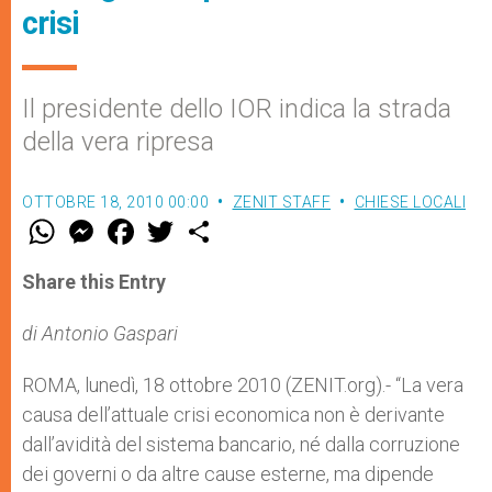
crisi
Il presidente dello IOR indica la strada
della vera ripresa
OTTOBRE 18, 2010 00:00
ZENIT STAFF
CHIESE LOCALI
W
M
F
T
S
h
e
a
w
h
a
s
c
i
a
t
s
e
t
r
Share this Entry
s
e
b
t
e
A
n
o
e
p
g
o
r
di Antonio Gaspari
p
e
k
r
ROMA, lunedì, 18 ottobre 2010 (ZENIT.org).- “La vera
causa dell’attuale crisi economica non è derivante
dall’avidità del sistema bancario, né dalla corruzione
dei governi o da altre cause esterne, ma dipende