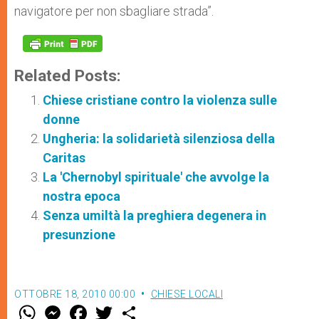
navigatore per non sbagliare strada”.
Related Posts:
Chiese cristiane contro la violenza sulle
donne
Ungheria: la solidarietà silenziosa della
Caritas
La 'Chernobyl spirituale' che avvolge la
nostra epoca
Senza umiltà la preghiera degenera in
presunzione
OTTOBRE 18, 2010 00:00
CHIESE LOCALI
W
M
F
T
S
h
e
a
w
h