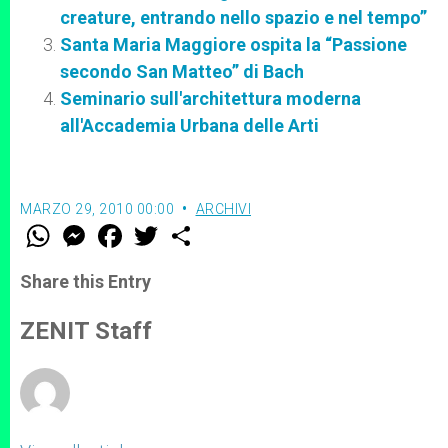
creature, entrando nello spazio e nel tempo”
Santa Maria Maggiore ospita la “Passione
secondo San Matteo” di Bach
Seminario sull'architettura moderna
all'Accademia Urbana delle Arti
MARZO 29, 2010 00:00
ARCHIVI
W
M
F
T
S
h
e
a
w
h
a
s
c
i
a
t
s
e
t
r
Share this Entry
s
e
b
t
e
A
n
o
e
p
g
o
r
ZENIT Staff
p
e
k
r