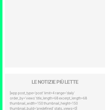
LE NOTIZIE PIÙ LETTE
[wpp post_type='post' limit=4 range='daily'
order_by='views' title_length=68 excerpt_length=68
thumbnail_width=150 thumbnail_height=150
thumbnail_build='predefined' stats_views=0]