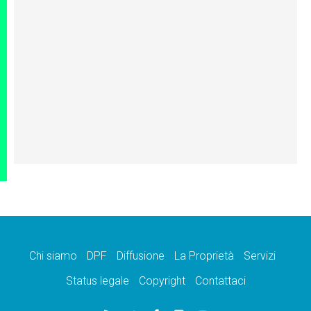
Chi siamo
DPF
Diffusione
La Proprietà
Servizi
Status legale
Copyright
Contattaci