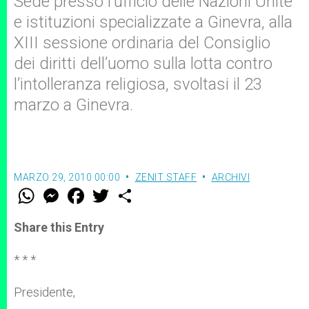
Sede presso l’ufficio delle Nazioni Unite
e istituzioni specializzate a Ginevra, alla
XIII sessione ordinaria del Consiglio
dei diritti dell’uomo sulla lotta contro
l’intolleranza religiosa, svoltasi il 23
marzo a Ginevra.
MARZO 29, 2010 00:00
ZENIT STAFF
ARCHIVI
W
M
F
T
S
h
e
a
w
h
a
s
c
i
a
t
s
e
t
r
Share this Entry
s
e
b
t
e
A
n
o
e
p
g
o
r
* * *
p
e
k
r
Presidente,