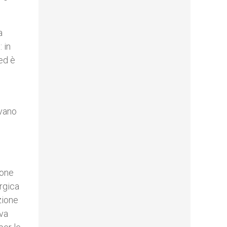
a
 in
 ed è
avano
ione
rgica
zione
iva