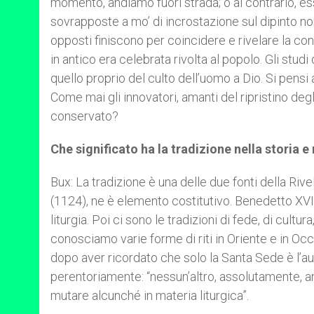
momento, andiamo fuori strada; o al contrario, e
sovrapposte a mo’ di incrostazione sul dipinto non
opposti finiscono per coincidere e rivelare la c
in antico era celebrata rivolta al popolo. Gli stud
quello proprio del culto dell’uomo a Dio. Si pensi 
Come mai gli innovatori, amanti del ripristino degl
conservato?
Che significato ha la tradizione nella storia e
Bux: La tradizione è una delle due fonti della Rive
(1124), ne è elemento costitutivo. Benedetto XVI n
liturgia. Poi ci sono le tradizioni di fede, di cultur
conosciamo varie forme di riti in Oriente e in Oc
dopo aver ricordato che solo la Santa Sede è l’aut
perentoriamente: “nessun’altro, assolutamente, anc
mutare alcunché in materia liturgica”.