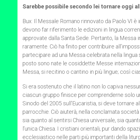
Sarebbe possibile secondo lei tornare oggi al
Bux: Il Messale Romano rinnovato da Paolo VI è in
devono far riferimento le edizioni in lingua corren
approvate dalla Santa Sede. Pertanto, la Messa i
raramente. Ciò ha finito per contribuire all’imposs
partecipare ad una Messa celebrata nella lingua sac
posto sono nate le cosiddette Messe internaziona
Messa, si recitino o cantino in più lingue; così c
Si era sostenuto che il latino non lo capiva nessun
ciascun gruppo finisce per comprenderne solo un 
Sinodo del 2005 sull’Eucaristia, si deve tornare a
parrocchie. Ciò aiuterà, nella conclamata società
sia quanto al sentirsi Chiesa universale, sia qua
l’unica Chiesa. I cristiani orientali, pur dando spa
ecclesiastico nelle parti più importanti della litu