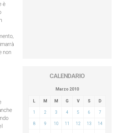
e è
o
n
imento,
imarrà
 e non
CALENDARIO
Marzo 2010
L
M
M
G
V
S
D
è
 anche
1
2
3
4
5
6
7
ando
8
9
10
11
12
13
14
el