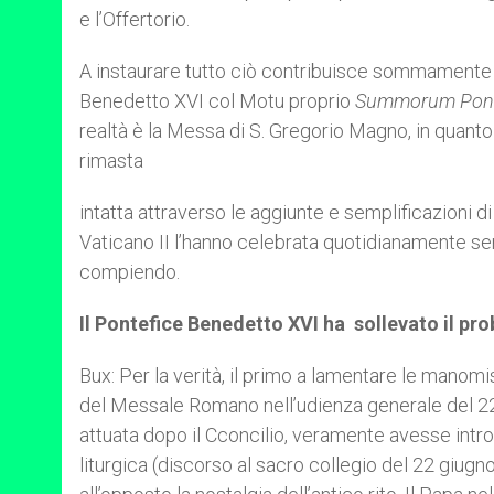
e l’Offertorio.
A instaurare tutto ciò contribuisce sommamente l
Benedetto XVI col Motu proprio
Summorum Pont
realtà è la Messa di S. Gregorio Magno, in quanto 
rimasta
intatta attraverso le aggiunte e semplificazioni di P
Vaticano II l’hanno celebrata quotidianamente s
compiendo.
Il Pontefice Benedetto XVI ha sollevato il prob
Bux: Per la verità, il primo a lamentare le manomis
del Messale Romano nell’udienza generale del 22 
attuata dopo il Cconcilio, veramente avesse intr
liturgica (discorso al sacro collegio del 22 giug