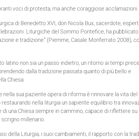
branti voci di protesta, ma anche coraggiose acclamazioni.
iturgica di Benedetto XVI, don Nicola Bux, sacerdote, espert
 Celebrazioni Liturgiche del Sommo Pontefice, ha pubblicato i
ovazione e tradizione” (Piemme, Casale Monferrato 2008), c
to latino non sia un passo indietro, un ritorno ai tempi prec
riprendendo dalla tradizione passata quanto di più bello e
lla Chiesa.
nella sua paziente opera di riforma è rinnovare la vita del
no restaurando nella liturgia un sapiente equilibrio tra innova
 di una Chiesa sempre in cammino, capace di riflettere su
o scrigno millenario.
nso della Liturgia, i suoi cambiamenti, il rapporto con la tra