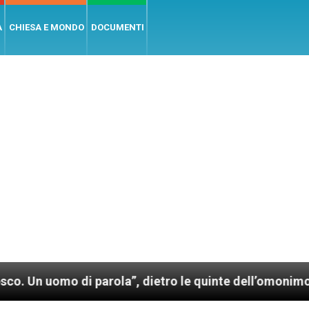
A
CHIESA E MONDO
DOCUMENTI
di parola”, dietro le quinte dell’omonimo film di Wim