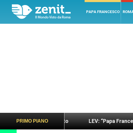
PAPA FRANCESCO
ROM
ù sano e giusto
LEV: “Papa Francesco. Un uomo 
PRIMO PIANO