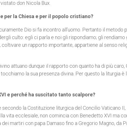
rvistato don Nicola Bux.
e per la Chiesa e per il popolo cristiano?
 sicuramente Dio si fa incontro all’uomo. Pertanto il metodo 
ergli culto: egli ci parla e noi gli rispondiamo; gli rendiamo
, coltivare un rapporto importante, appartiene al senso reli
o divino attuano dunque il rapporto con quanto ha di più caro,
a tocchiamo la sua presenza divina. Per questo la liturgia è 
XVI e perché ha suscitato tanto scalpore?
re secondo la Costituzione liturgica del Concilio Vaticano II
nella vita ecclesiale, non comincia con Benedetto XVI ma co
oca dei martiri con papa Damaso fino a Gregorio Magno, da P