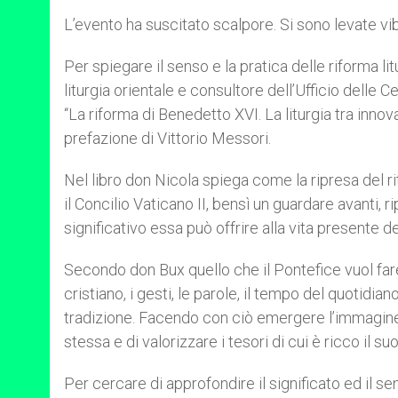
L’evento ha suscitato scalpore. Si sono levate vi
Per spiegare il senso e la pratica delle riforma l
liturgia orientale e consultore dell’Ufficio delle
“La riforma di Benedetto XVI. La liturgia tra inn
prefazione di Vittorio Messori.
Nel libro don Nicola spiega come la ripresa del ri
il Concilio Vaticano II, bensì un guardare avanti, 
significativo essa può offrire alla vita presente de
Secondo don Bux quello che il Pontefice vuol fare 
cristiano, i gesti, le parole, il tempo del quotidia
tradizione. Facendo con ciò emergere l’immagine
stessa e di valorizzare i tesori di cui è ricco il su
Per cercare di approfondire il significato ed il se