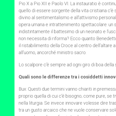
Pio X a Pio XII e Paolo VI. La instauratio è contin
quello di essere sorgente della vita cristiana c’
divino al sentimentalismo e all’attivismo personali
opera umana e intrattenimento spettacolare: un s
indistintamente il battesimo di un neonato e l’usci
non necessita di riforma? Ecco quanto Benedetto
il ristabilimento della Croce al centro dell’altare 
all’uomo, ancorché ministro sacro.
Lo scalpore c’è sempre ad ogni giro di boa della 
Quali sono le differenze tra i cosiddetti innova
Bux: Questi due termini vanno chiariti in premessa.
proprio quella di cui c’è bisogno; come pure, se
t
nella liturgia. Se invece innovare volesse dire tr
tra un gusto arcaico che ne vuole conservare so