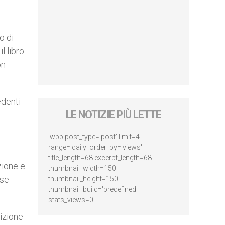
o di
l libro
on
edenti
LE NOTIZIE PIÙ LETTE
[wpp post_type='post' limit=4
range='daily' order_by='views'
title_length=68 excerpt_length=68
zione e
thumbnail_width=150
 se
thumbnail_height=150
thumbnail_build='predefined'
stats_views=0]
dizione