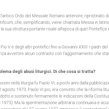
’antico Ordo del Messale Romano anteriore, ripristinato d
ificum,
che, semplificando, viene chiamata Messa in latino:
la sua struttura portante risale all’epoca di quel Pontefice
io V e degli altri pontefici fino a Giovanni XXIII. I padri del
enza avvertire alcun contrasto con l’aggiornamento che st
lema degli abusi liturgici. Di che cosa si tratta?
sioni nella liturgia fu Paolo VI, a pochi anni dalla pubblicaz
agosto 1973. Paolo VI poi, era convinto che la riforma litu
odotto e sostenuto fermamente le indicazioni della Costitu
no 1973). Ma la sperimentazione arbitraria continuava e acu