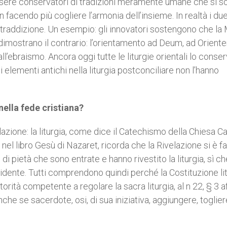
ssere conservatori di tradizioni meramente umane che si s
 facendo più cogliere l’armonia dell’insieme. In realtà i du
ontraddizione. Un esempio: gli innovatori sostengono che l
i dimostrano il contrario: l’orientamento ad Deum, ad Orient
all’ebraismo. Ancora oggi tutte le liturgie orientali lo conse
i elementi antichi nella liturgia postconciliare non l’hanno
 nella fede cristiana?
lazione: la liturgia, come dice il Catechismo della Chiesa Ca
el libro Gesù di Nazaret, ricorda che la Rivelazione si è fa
a, di pietà che sono entrate e hanno rivestito la liturgia, sì c
cidente. Tutti comprendono quindi perché la Costituzione lit
orità competente a regolare la sacra liturgia, al n 22, § 3 a
he se sacerdote, osi, di sua iniziativa, aggiungere, toglier