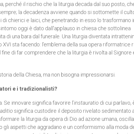
ua, perché il rischio che la liturgia decada dal suo posto, ch
è sempre; la decadenza avviene quando si sottomette il cult
 di chierici e laici, che penetrando in esso lo trasformano i
intomo oggi è dato dall’applauso in chiesa che sottolinea
ta di una bara dal funerale. Una liturgia diventata intratten
 XVI sta facendo: l’emblema della sua opera riformatrice r
al fine di far comprendere che la liturgia è rivolta al Signore
storia della Chiesa, ma non bisogna impressionarsi.
tori e i tradizionalisti?
 Se innovare significa favorire l’
instauratio
di cui parlavo, 
raditio
significa custodire il deposito rivelato sedimentato
asformare la liturgia da opera di Dio ad azione umana, oscill
lo gli aspetti che aggradano e un conformismo alla moda d