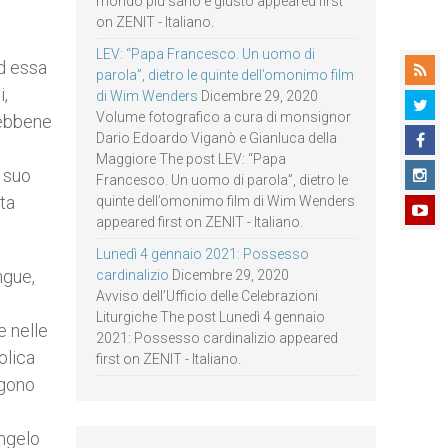
mondo più sano e giusto appeared first
on ZENIT - Italiano.
LEV: “Papa Francesco. Un uomo di
ad essa
parola”, dietro le quinte dell’omonimo film
i,
di Wim Wenders
Dicembre 29, 2020
Volume fotografico a cura di monsignor
sebbene
Dario Edoardo Viganò e Gianluca della
Maggiore The post LEV: “Papa
l suo
Francesco. Un uomo di parola”, dietro le
ta
quinte dell’omonimo film di Wim Wenders
appeared first on ZENIT - Italiano.
Lunedì 4 gennaio 2021: Possesso
ngue,
cardinalizio
Dicembre 29, 2020
Avviso dell’Ufficio delle Celebrazioni
Liturgiche The post Lunedì 4 gennaio
e nelle
2021: Possesso cardinalizio appeared
olica
first on ZENIT - Italiano.
ngono
angelo