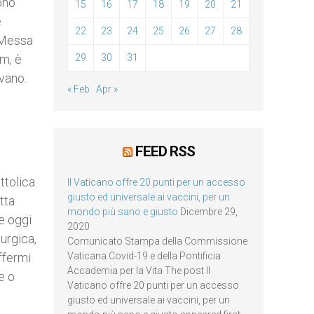
ono
15
16
17
18
19
20
21
e
22
23
24
25
26
27
28
a Messa
em, è
29
30
31
rvano.
« Feb
Apr »
FEED RSS
ttolica
Il Vaticano offre 20 punti per un accesso
giusto ed universale ai vaccini, per un
tta
mondo più sano e giusto
Dicembre 29,
he oggi
2020
urgica,
Comunicato Stampa della Commissione
ffermi
Vaticana Covid-19 e della Pontificia
Accademia per la Vita The post Il
e o
Vaticano offre 20 punti per un accesso
giusto ed universale ai vaccini, per un