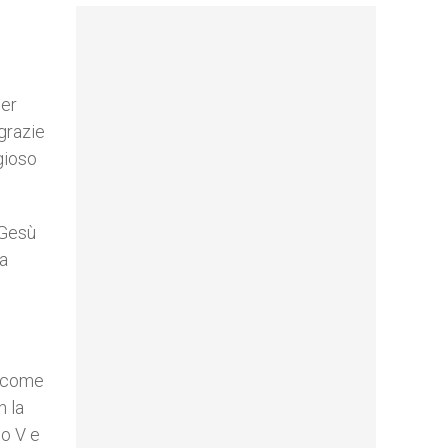
per
 grazie
gioso
 Gesù
la
, come
n la
io V e