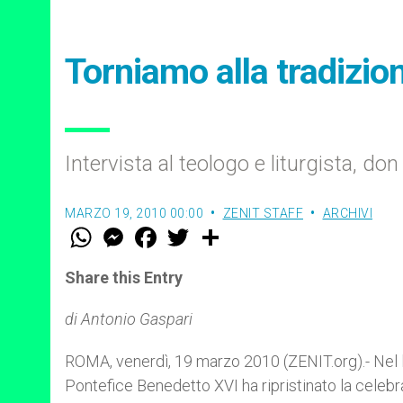
Torniamo alla tradizio
Intervista al teologo e liturgista, do
MARZO 19, 2010 00:00
ZENIT STAFF
ARCHIVI
W
M
F
T
S
h
e
a
w
h
a
s
c
i
a
t
s
e
t
r
Share this Entry
s
e
b
t
e
A
n
o
e
p
g
o
r
di Antonio Gaspari
p
e
k
r
ROMA, venerdì, 19 marzo 2010 (ZENIT.org).- Nel 
Pontefice Benedetto XVI ha ripristinato la celebr