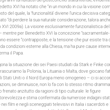
nedetto XVI ha notato che “in un mondo in cui la visione co
 del quale, la ‘funzionalità’ diviene l’unica decisiva categ
iato “di perdere la sua naturale considerazione, talora anch
o XVI 2009a). La visione
esclusivamente
funzionalistica del
ità – mentre per Benedetto XVI la concezione “sacramentale-
ono essere “contrapposte, e la tensione che pur esiste tra 
da condizioni esterne alla Chiesa, ma ha pure cause intern
ferma il Papa.
ona la situazione dei sei Paesi studiati da Stark e Finke co
 trascuriamo la Polonia, la Lituania o Malta, dove giocano fat
gli Stati Uniti o il Nord Europa meno omogeneo – ci si acco
azioni, se diminuisce, non lo fa con lo stesso ritmo dramma
frenato anzitutto da ragioni di tipo culturale: le figure
utorevolezza e stima confermata da numerose indagini stat
 film e negli sceneggiati televisivi in Italia i sacerdoti e 