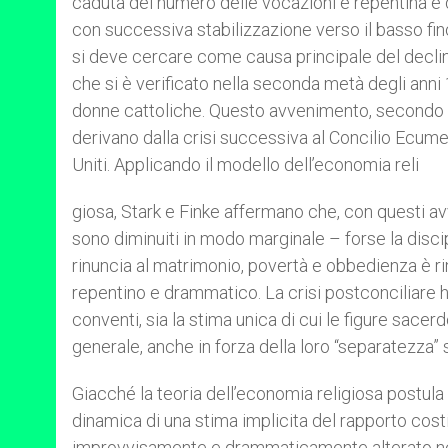
caduta del numero delle vocazioni è repentina e 
con successiva stabilizzazione verso il basso fin
si deve cercare come causa principale del declin
che si è verificato nella seconda metà degli anni
donne cattoliche. Questo avvenimento, secondo i 
derivano dalla crisi successiva al Concilio Ecume
Uniti. Applicando il modello dell’economia reli
giosa, Stark e Finke affermano che, con questi av
sono diminuiti in modo marginale – forse la discip
rinuncia al matrimonio, povertà e obbedienza è 
repentino e drammatico. La crisi postconciliare 
conventi, sia la stima unica di cui le figure sacer
generale, anche in forza della loro “separatezza” s
Giacché la teoria dell’economia religiosa postula
dinamica di una stima implicita del rapporto cost
improvvisamente e drammaticamente alterato neg