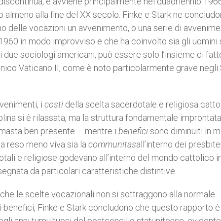
discontinua, e avviene principalmente nel quadriennio 196
o almeno alla fine del XX secolo. Finke e Stark ne conclud
o delle vocazioni un avvenimento, o una serie di avvenimen
 1960 in modo improvviso e che ha coinvolto sia gli uomini s
due sociologi americani, può essere solo l’insieme di fatt
nico Vaticano II, come è noto particolarmente grave negli 
venimenti, i
costi
della scelta sacerdotale e religiosa catto
lina si è rilassata, ma la struttura fondamentale improntata
rimasta ben presente – mentre i
benefici
sono diminuiti in 
ha reso meno viva sia la
communitas
all’interno dei presbite
dotali e religiose godevano all’interno del mondo cattolico i
egnata da particolari caratteristiche distintive.
 che le scelte vocazionali non si sottraggono alla normale
i-benefici, Finke e Stark concludono che questo rapporto è
li anni tumultuosi del postconcilio statunitense, eviden