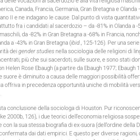
 delle vocazioni al sacerdozio e alla vita religiosa maschi
America, Canada, Francia, Germania, Gran Bretagna e Olanda 
no II e ne indagano le cause. Dal punto di vista quantitativo
tutto fra i candidati al sacerdozio – da -81% in Olanda a -
 maschili, da -82% in Gran Bretagna a -68% in Francia, nonch
landa a -43% in Gran Bretagna (
ibid.
, 125-126). Per una serie
rità dei
gender studies
nella sociologia delle religioni di li
centrati, più che sui sacerdoti, sulle suore, e sono stati do
uston Helen Rose Ebaugh (a partire da Ebaugh 1977; Ebaugh 
e suore è diminuito a causa delle maggiori possibilità offer
sa offriva in precedenza opportunità uniche di mobilità verso
.
esta conclusione della sociologa di Houston. Pur riconosce
e 2000b, 126), i due teorici dell’economia religiosa sosp
 con la sua stessa biografia di ex-suora (dell’ordine della D
fermata dai dati empirici. E questo per diverse ragioni, d