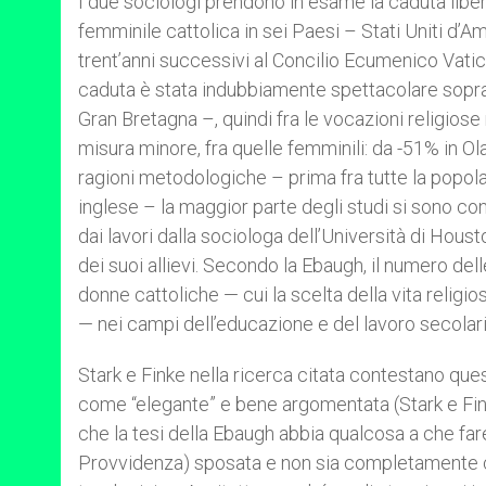
I due sociologi prendono in esame la caduta libera
femminile cattolica in sei Paesi – Stati Uniti d’
trent’anni successivi al Concilio Ecumenico Vatica
caduta è stata indubbiamente spettacolare soprat
Gran Bretagna –, quindi fra le vocazioni religiose
misura minore, fra quelle femminili: da -51% in O
ragioni metodologiche – prima fra tutte la popola
inglese – la maggior parte degli studi si sono con
dai lavori dalla sociologa dell’Università di Ho
dei suoi allievi. Secondo la Ebaugh, il numero dell
donne cattoliche — cui la scelta della vita religio
— nei campi dell’educazione e del lavoro secolari
Stark e Finke nella ricerca citata contestano qu
come “elegante” e bene argomentata (Stark e Fink
che la tesi della Ebaugh abbia qualcosa a che fare
Provvidenza) sposata e non sia completamente con