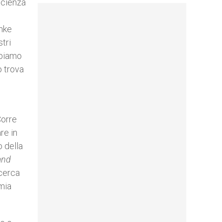
 scienza
inke
tri
bbiamo
o trova
Corre
re in
o della
and
icerca
mia