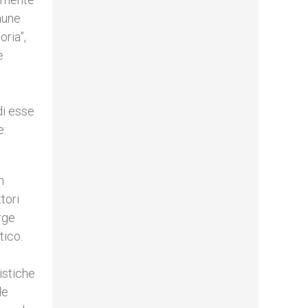
mune
oria”,
e
di esse
e:
n
tori
rge
tico.
istiche
le