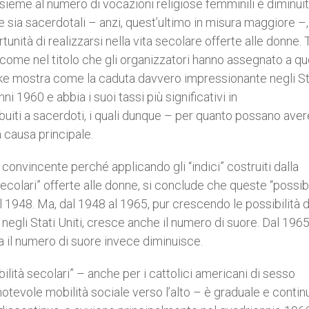
insieme al numero di vocazioni religiose femminili è diminui
e sia sacerdotali – anzi, quest’ultimo in misura maggiore –
unità di realizzarsi nella vita secolare offerte alle donne. 
 – come nel titolo che gli organizzatori hanno assegnato a q
nke mostra come la caduta davvero impressionante negli St
nni 1960 e abbia i suoi tassi più significativi in
ribuiti a sacerdoti, i quali dunque – per quanto possano aver
a causa principale.
convincente perché applicando gli “indici” costruiti dalla
ecolari” offerte alle donne, si conclude che queste “possibi
1948. Ma, dal 1948 al 1965, pur crescendo le possibilità d
negli Stati Uniti, cresce anche il numero di suore. Dal 1965 
ma il numero di suore invece diminuisce.
bilità secolari” – anche per i cattolici americani di sesso
tevole mobilità sociale verso l’alto – è graduale e continu