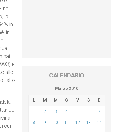
le e
– nei
, la
54% in
é, in
 di
ngua
minati
1993) e
te alle
CALENDARIO
 l’alto
Marzo 2010
L
M
M
G
V
S
D
ndola
ettando
1
2
3
4
5
6
7
ivina
8
9
10
11
12
13
14
i cui