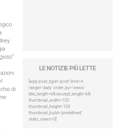
logico
a
odney
gia
igioso”
LE NOTIZIE PIÙ LETTE
azioni:
el
[wpp post_type='post' limit=4
range='daily' order_by='views'
schio di
title_length=68 excerpt_length=68
ome
thumbnail_width=150
thumbnail_height=150
thumbnail_build='predefined'
stats_views=0]