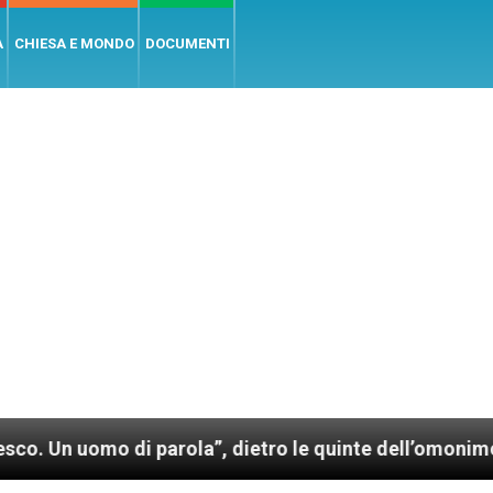
A
CHIESA E MONDO
DOCUMENTI
di parola”, dietro le quinte dell’omonimo film di Wim