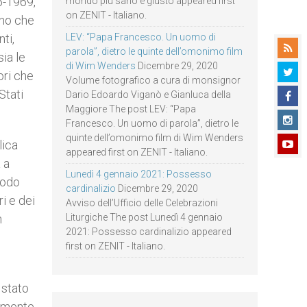
6-1969,
mondo più sano e giusto appeared first
on ZENIT - Italiano.
ono che
ti,
LEV: “Papa Francesco. Un uomo di
parola”, dietro le quinte dell’omonimo film
ia le
di Wim Wenders
Dicembre 29, 2020
ori che
Volume fotografico a cura di monsignor
Stati
Dario Edoardo Viganò e Gianluca della
Maggiore The post LEV: “Papa
Francesco. Un uomo di parola”, dietro le
quinte dell’omonimo film di Wim Wenders
lica
appeared first on ZENIT - Italiano.
 a
Lunedì 4 gennaio 2021: Possesso
modo
cardinalizio
Dicembre 29, 2020
ri e dei
Avviso dell’Ufficio delle Celebrazioni
n
Liturgiche The post Lunedì 4 gennaio
2021: Possesso cardinalizio appeared
first on ZENIT - Italiano.
 stato
temente