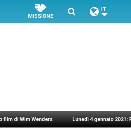
IT
MISSIONE
 Wenders
Lunedì 4 gennaio 2021: Possesso card