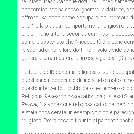
religioso, trascurando le dottrine. È precisamente
economica non ha senso ignorare le dottrine, perc
offrono. Sarebbe come occuparsi del mercato del
che “nella pratica i comportamenti religiosi e la 
critici meno attenti secondo cui il nostro accos
sempre sostenuto che l’incapacità di alcune denom
le sue radici nelle loro dottrine – solo vivide c
generare un’atmosfera religiosa vigorosa” (Stark
Le teorie dell’economia religiosa si sono occupat
quest’anno il decennale di uno studio molto famo
questo intervento – pubblicato nel numero di di
Religious Research Association, dagli stessi Stark 
Revival
, “La vocazione religiosa cattolica: declino
è stata considerata un esempio tipico e paradig
religiosa. Potrà essere il punto di partenza anche