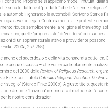
 il contrario. Proprio se si applicano modelli mutuati dalla
hé sono le dottrine il “prodotto” che le “aziende religiose”
le automobili ignorando le automobili. Scrivono Stark e F
teologia
sono
collegati. Contrariamente alle proteste dei nos
tamento riduce semplicemente la religione al
marketing
, a
inazioni, quelle ‘progressiste,’ di ‘vendersi’ con success
oncezioni di un soprannaturale attivo e provvidente possono
 e Finke 2000a, 257-258).
e anche del sacerdozio e della vita consacrata cattolica. 
so e anche discusso – che vorrei particolarmente analizza
cembre del 2000 della
Review of Religious Research
, organ
e Finke, con il titolo
Catholic Religious Vocation: Decline 
 e risveglio” (Stark e Finke 2000b). A giusto titolo, questa r
matico di come “funziona” in concreto il metodo dell’econo
 per le nostre considerazioni.