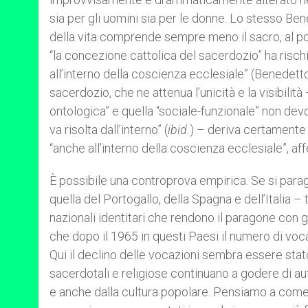
sia per gli uomini sia per le donne. Lo stesso Be
della vita comprende sempre meno il sacro, al posto
“la concezione cattolica del sacerdozio” ha risch
all’interno della coscienza ecclesiale” (Benedett
sacerdozio, che ne attenua l’unicità e la visibil
ontologica” e quella “sociale-funzionale” non dev
va risolta dall’interno” (
ibid.
) – deriva certamente 
“anche all’interno della coscienza ecclesiale”, af
È possibile una controprova empirica. Se si parag
quella del Portogallo, della Spagna e dell’Italia –
nazionali identitari che rendono il paragone con 
che dopo il 1965 in questi Paesi il numero di voc
Qui il declino delle vocazioni sembra essere stato 
sacerdotali e religiose continuano a godere di a
e anche dalla cultura popolare. Pensiamo a come nei