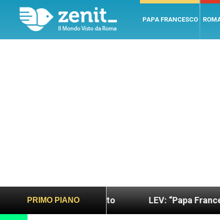
PAPA FRANCESCO
ROM
ù sano e giusto
LEV: “Papa Francesco. Un uomo 
PRIMO PIANO