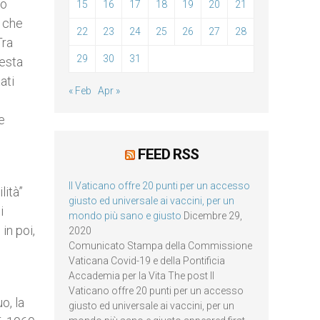
to
15
16
17
18
19
20
21
, che
22
23
24
25
26
27
28
Tra
29
30
31
uesta
ati
« Feb
Apr »
e
FEED RSS
Il Vaticano offre 20 punti per un accesso
lità”
giusto ed universale ai vaccini, per un
i
mondo più sano e giusto
Dicembre 29,
in poi,
2020
Comunicato Stampa della Commissione
Vaticana Covid-19 e della Pontificia
Accademia per la Vita The post Il
Vaticano offre 20 punti per un accesso
o, la
giusto ed universale ai vaccini, per un