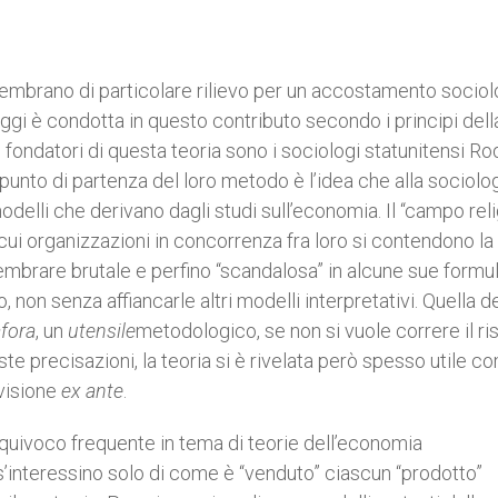
 sembrano di particolare rilievo per un accostamento socio
oggi è condotta in questo contributo secondo i principi dell
I fondatori di questa teoria sono i sociologi statunitensi R
punto di partenza del loro metodo è l’idea che alla sociolo
modelli che derivano dagli studi sull’economia. Il “campo rel
ui organizzazioni in concorrenza fra loro si contendono la
sembrare brutale e perfino “scandalosa” in alcune sue formul
, non senza affiancarle altri modelli interpretativi. Quella d
fora
, un
utensile
metodologico, se non si vuole correre il ri
este precisazioni, la teoria si è rivelata però spesso utile c
evisione
ex ante
.
equivoco frequente in tema di teorie dell’economia
’interessino solo di come è “venduto” ciascun “prodotto”