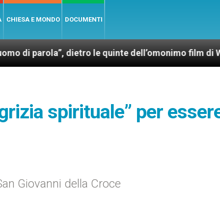
A
CHIESA E MONDO
DOCUMENTI
a”, dietro le quinte dell’omonimo film di Wim Wender
igrizia spirituale” per esser
 San Giovanni della Croce