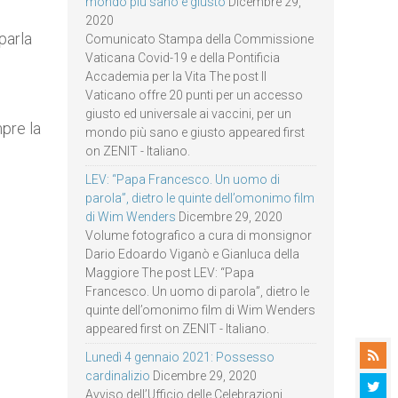
mondo più sano e giusto
Dicembre 29,
2020
parla
Comunicato Stampa della Commissione
Vaticana Covid-19 e della Pontificia
Accademia per la Vita The post Il
Vaticano offre 20 punti per un accesso
giusto ed universale ai vaccini, per un
mpre la
mondo più sano e giusto appeared first
on ZENIT - Italiano.
LEV: “Papa Francesco. Un uomo di
parola”, dietro le quinte dell’omonimo film
di Wim Wenders
Dicembre 29, 2020
Volume fotografico a cura di monsignor
Dario Edoardo Viganò e Gianluca della
Maggiore The post LEV: “Papa
Francesco. Un uomo di parola”, dietro le
quinte dell’omonimo film di Wim Wenders
appeared first on ZENIT - Italiano.
Lunedì 4 gennaio 2021: Possesso
cardinalizio
Dicembre 29, 2020
Avviso dell’Ufficio delle Celebrazioni