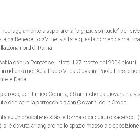
coraggiamento a superare la “pigrizia spirituale” per div
ciata da Benedetto XVI nel visitare questa domenica mattina
ella zona nord di Roma.
cchia con un Pontefice. Infatti il 27 marzo del 2004 alcuni
 in udienza nell’Aula Paolo VI da Giovanni Paolo II insieme a
ante e Daria.
e parroco, don Enrico Gemma, 68 anni, che da giovane ha vi
uto dedicare la parrocchia a san Giovanni della Croce.
ta su un presbiterio stabile formato da quattro sacerdoti (
), si è dovuta arrangiare nello spazio messo a disposizione