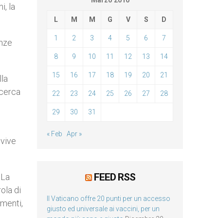
Marzo 2010
, la
L
M
M
G
V
S
D
1
2
3
4
5
6
7
enze
8
9
10
11
12
13
14
15
16
17
18
19
20
21
lla
 cerca
22
23
24
25
26
27
28
29
30
31
« Feb
Apr »
 vive
FEED RSS
 La
rola di
Il Vaticano offre 20 punti per un accesso
amenti,
giusto ed universale ai vaccini, per un