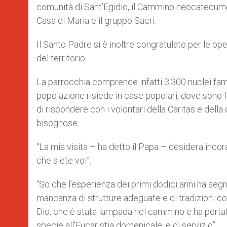
comunità di Sant’Egidio, il Cammino neocatecume
Casa di Maria e il gruppo Sacri.
Il Santo Padre si è inoltre congratulato per le op
del territorio.
La parrocchia comprende infatti 3.300 nuclei famil
popolazione risiede in case popolari, dove sono f
di rispondere con i volontari della Caritas e dell
bisognose.
“La mia visita – ha detto il Papa – desidera incor
che siete voi”.
“So che l’esperienza dei primi dodici anni ha seg
mancanza di strutture adeguate e di tradizioni conso
Dio, che è stata lampada nel cammino e ha portato
specie all’Eucaristia domenicale, e di servizio”.