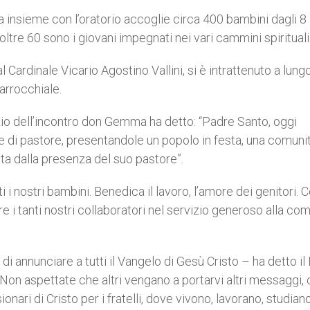
na insieme con l’oratorio accoglie circa 400 bambini dagli 8 
oltre 60 sono i giovani impegnati nei vari cammini spirituali
ardinale Vicario Agostino Vallini, si è intrattenuto a lung
parrocchiale.
nizio dell’incontro don Gemma ha detto: “Padre Santo, oggi
e di pastore, presentandole un popolo in festa, una comunit
ta dalla presenza del suo pastore”.
i i nostri bambini. Benedica il lavoro, l’amore dei genitori. C
e i tanti nostri collaboratori nel servizio generoso alla com
i annunciare a tutti il Vangelo di Gesù Cristo – ha detto il
 Non aspettate che altri vengano a portarvi altri messaggi,
onari di Cristo per i fratelli, dove vivono, lavorano, studian