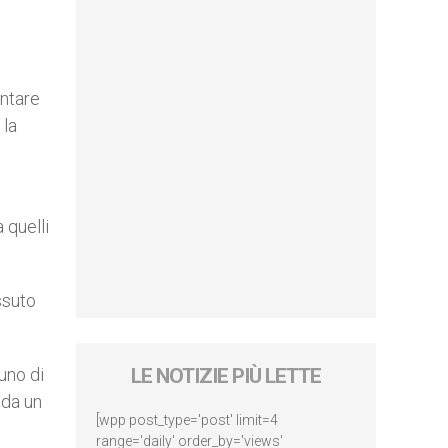
entare
 la
 quelli
ssuto
uno di
LE NOTIZIE PIÙ LETTE
 da un
[wpp post_type='post' limit=4
range='daily' order_by='views'