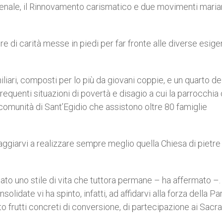
nale, il Rinnovamento carismatico e due movimenti mariani
ere di carità messe in piedi per far fronte alle diverse esig
iari, composti per lo più da giovani coppie, e un quarto de
requenti situazioni di povertà e disagio a cui la parrocchia
a comunità di Sant’Egidio che assistono oltre 80 famiglie
aggiarvi a realizzare sempre meglio quella Chiesa di pietre
nato uno stile di vita che tuttora permane – ha affermato –.
lidate vi ha spinto, infatti, ad affidarvi alla forza della Pa
 frutti concreti di conversione, di partecipazione ai Sacr