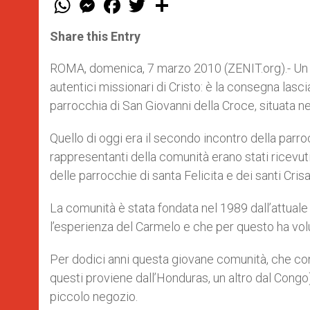
h
e
a
w
h
a
s
c
i
a
t
s
e
t
r
Share this Entry
s
e
b
t
e
A
n
o
e
p
g
o
r
ROMA, domenica, 7 marzo 2010 (ZENIT.org).- Un in
p
e
k
autentici missionari di Cristo: è la consegna las
r
parrocchia di San Giovanni della Croce, situata n
Quello di oggi era il secondo incontro della parro
rappresentanti della comunità erano stati ricevuti
delle parrocchie di santa Felicita e dei santi Cris
La comunità è stata fondata nel 1989 dall’attual
l’esperienza del Carmelo e che per questo ha vol
Per dodici anni questa giovane comunità, che con
questi proviene dall’Honduras, un altro dal Congo
piccolo negozio.