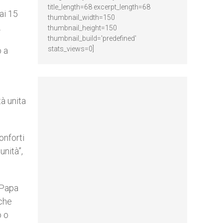
title_length=68 excerpt_length=68
ai 15
thumbnail_width=150
.
thumbnail_height=150
thumbnail_build='predefined'
stats_views=0]
o a
à unita
onforti
unità”,
 Papa
 che
o o