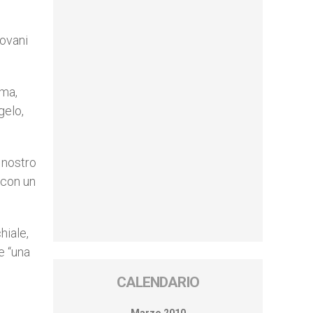
iovani
ima,
gelo,
 nostro
 con un
hiale,
e “una
CALENDARIO