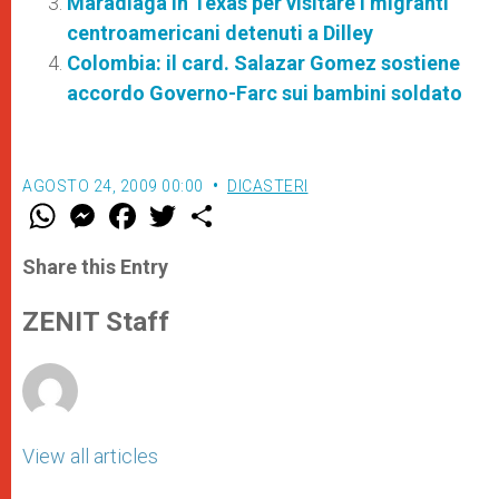
Maradiaga in Texas per visitare i migranti
centroamericani detenuti a Dilley
Colombia: il card. Salazar Gomez sostiene
accordo Governo-Farc sui bambini soldato
AGOSTO 24, 2009 00:00
DICASTERI
W
M
F
T
S
h
e
a
w
h
a
s
c
i
a
t
s
e
t
r
Share this Entry
s
e
b
t
e
A
n
o
e
p
g
o
r
ZENIT Staff
p
e
k
r
View all articles