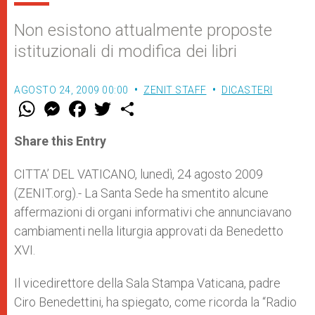
Non esistono attualmente proposte
istituzionali di modifica dei libri
AGOSTO 24, 2009 00:00
ZENIT STAFF
DICASTERI
W
M
F
T
S
h
e
a
w
h
a
s
c
i
a
t
s
e
t
r
Share this Entry
s
e
b
t
e
A
n
o
e
p
g
o
r
CITTA’ DEL VATICANO, lunedì, 24 agosto 2009
p
e
k
(ZENIT.org).- La Santa Sede ha smentito alcune
r
affermazioni di organi informativi che annunciavano
cambiamenti nella liturgia approvati da Benedetto
XVI.
Il vicedirettore della Sala Stampa Vaticana, padre
Ciro Benedettini, ha spiegato, come ricorda la “Radio