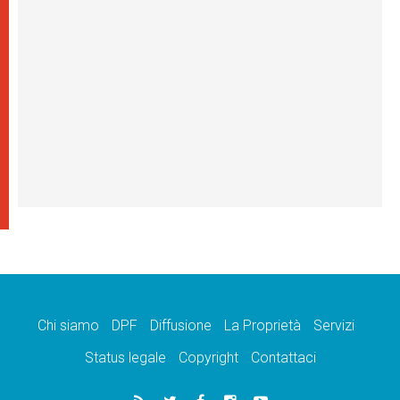
Chi siamo
DPF
Diffusione
La Proprietà
Servizi
Status legale
Copyright
Contattaci