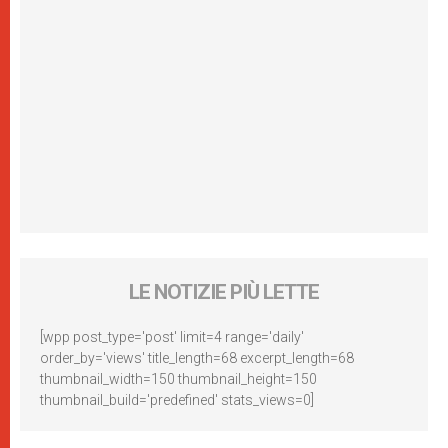
LE NOTIZIE PIÙ LETTE
[wpp post_type='post' limit=4 range='daily'
order_by='views' title_length=68 excerpt_length=68
thumbnail_width=150 thumbnail_height=150
thumbnail_build='predefined' stats_views=0]