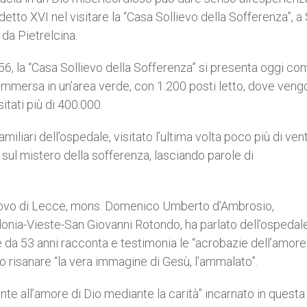
to XVI nel visitare la “Casa Sollievo della Sofferenza”, a
da Pietrelcina.
56, la “Casa Sollievo della Sofferenza” si presenta oggi c
immersa in un’area verde, con 1.200 posti letto, dove ven
itati più di 400.000.
amiliari dell’ospedale, visitato l’ultima volta poco più di ven
re sul mistero della sofferenza, lasciando parole di
covo di Lecce, mons. Domenico Umberto d’Ambrosio,
onia-Vieste-San Giovanni Rotondo, ha parlato dell’ospedal
e da 53 anni racconta e testimonia le “acrobazie dell’amore
 risanare “la vera immagine di Gesù, l’ammalato”.
ante all’amore di Dio mediante la carità” incarnato in questa