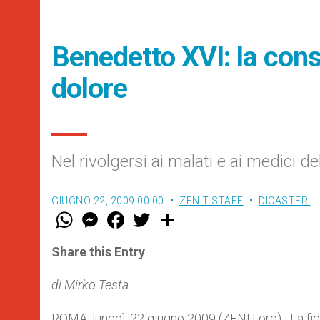
Benedetto XVI: la cons
dolore
Nel rivolgersi ai malati e ai medici d
GIUGNO 22, 2009 00:00
ZENIT STAFF
DICASTERI
W
M
F
T
S
h
e
a
w
h
a
s
c
i
a
t
s
e
t
r
Share this Entry
s
e
b
t
e
A
n
o
e
p
g
o
r
di Mirko Testa
p
e
k
r
ROMA, lunedì, 22 giugno 2009 (ZENIT.org).- La fid