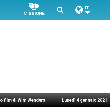
IT
MISSIONE
 Wim Wenders
Lunedì 4 gennaio 2021: Possesso c