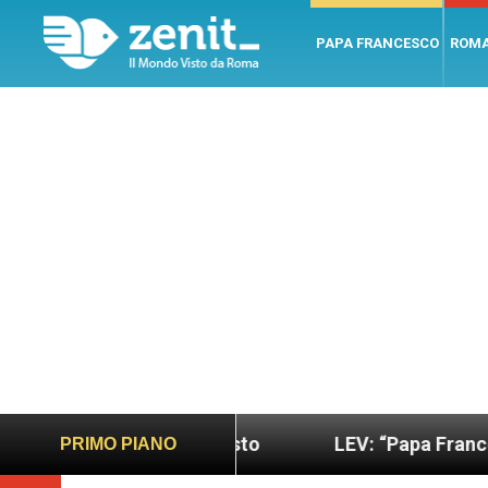
PAPA FRANCESCO
ROM
o più sano e giusto
LEV: “Papa Francesco. Un uo
PRIMO PIANO