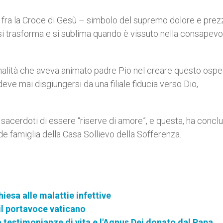
ne fra la Croce di Gesù – simbolo del supremo dolore e prez
he si trasforma e si sublima quando è vissuto nella consapev
inalità che aveva animato padre Pio nel creare questo ospe
eve mai disgiungersi da una filiale fiducia verso Dio,
ai sacerdoti di essere “riserve di amore”, e questa, ha concl
e famiglia della Casa Sollievo della Sofferenza.
hiesa alle malattie infettive
 il portavoce vaticano
a testimonianze di vita e l'Agnus Dei donato dal Papa