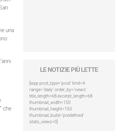
 San
ome una
gono
t’anni
LE NOTIZIE PIÙ LETTE
[wpp post_type='post' limit=4
range='daily' order_by='views'
title_length=68 excerpt_length=68
e
thumbnail_width=150
” che
thumbnail_height=150
thumbnail_build='predefined'
stats_views=0]