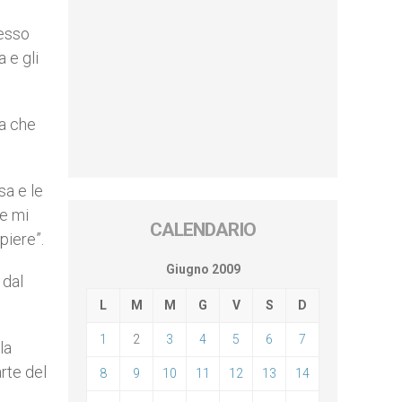
messo
 e gli
ra che
a e le
re mi
CALENDARIO
piere”.
Giugno 2009
 dal
L
M
M
G
V
S
D
1
2
3
4
5
6
7
la
rte del
8
9
10
11
12
13
14