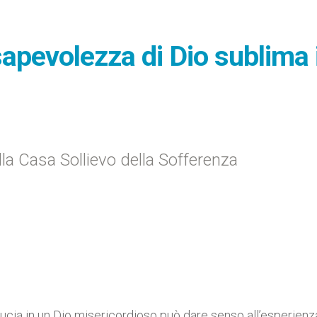
apevolezza di Dio sublima i
ella Casa Sollievo della Sofferenza
ucia in un Dio misericordioso può dare senso all’esperienz