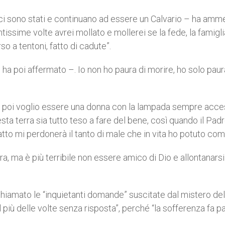
gici sono stati e continuano ad essere un Calvario – ha am
issime volte avrei mollato e mollerei se la fede, la famiglia
 a tentoni, fatto di cadute”.
 ha poi affermato –. Io non ho paura di morire, ho solo pau
poi voglio essere una donna con la lampada sempre acces
ta terra sia tutto teso a fare del bene, così quando il Pad
atto mi perdonerà il tanto di male che in vita ho potuto com
ura, ma è più terribile non essere amico di Dio e allontanarsi
ichiamato le “inquietanti domande” suscitate dal mistero del
più delle volte senza risposta”, perché “la sofferenza fa pa