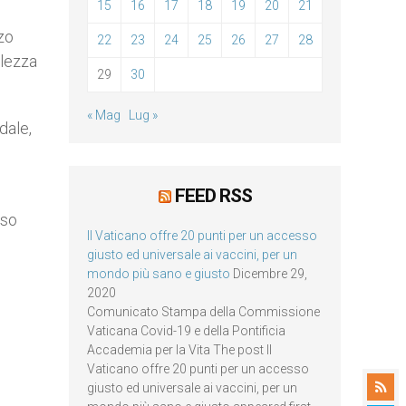
15
16
17
18
19
20
21
zo
22
23
24
25
26
27
28
olezza
29
30
« Mag
Lug »
dale,
FEED RSS
uso
Il Vaticano offre 20 punti per un accesso
giusto ed universale ai vaccini, per un
mondo più sano e giusto
Dicembre 29,
2020
Comunicato Stampa della Commissione
Vaticana Covid-19 e della Pontificia
Accademia per la Vita The post Il
Vaticano offre 20 punti per un accesso
giusto ed universale ai vaccini, per un