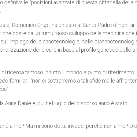
o definiva le “posizioni avanzate di questa cittadella della c
.
dale, Domenico Crupi, ha chiesto al Santo Padre di non far
 etiche poste da un tumultuoso sviluppo della medicina che 
sull’impiego delle nanotecnologie, delle bionanotecnologie
nalizzazione delle cure in base al profilo genetico delle s
 di ricerca famoso in tutto il mondo e punto di riferimento
do-familiari, “non ci sottrarremo a tali sfide ma le affront
esa”.
a Anna Daniele, cui nel luglio dello scorso anno è stato
erché a me? Ma mi sono detta invece: perché non a me? Dio