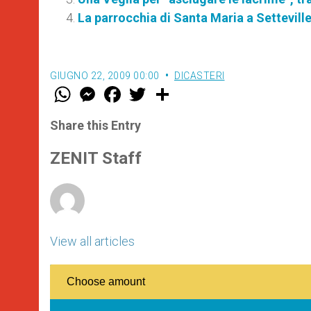
La parrocchia di Santa Maria a Setteville
GIUGNO 22, 2009 00:00
DICASTERI
W
M
F
T
S
h
e
a
w
h
a
s
c
i
a
t
s
e
t
r
Share this Entry
s
e
b
t
e
A
n
o
e
p
g
o
r
ZENIT Staff
p
e
k
r
View all articles