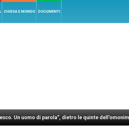
A
CHIESA E MONDO
DOCUMENTI
mo di parola”, dietro le quinte dell’omonimo film di