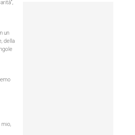
arità”,
in un
, della
ingole
eremo
 mio,