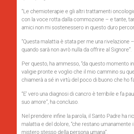
“Le chemioterapie e gli altri trattamenti oncolo
con la voce rotta dalla commozione – e tante, tant
amici non mi sostenessero in questo duro percorso
“Questa malattia è stata per me una rivelazione –
quando sarà non avrò nulla da offrire al Signore”.
Per questo, ha ammesso, “da questo momento in 
valigie pronte e voglio che il mio cammino su ques
chiamerà a sé in virtù del poco di buono che ho f
“E’ vero una diagnosi di cancro è terribile e fa pa
suo amore”, ha concluso.
Nel prendere infine la parola, il Santo Padre ha r
malattia e del dolore, “che restano umanamente il 
mistero stesso della persona umana”.