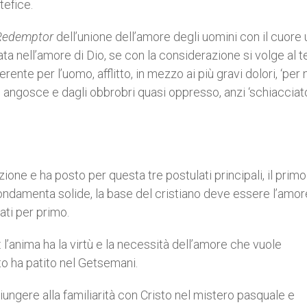
tefice.
Redemptor
dell’unione dell’amore degli uomini con il cuor
ta nell’amore di Dio, se con la considerazione si volge al
e per l’uomo, afflitto, in mezzo ai più gravi dolori, ‘per 
lle angosce e dagli obbrobri quasi oppresso, anzi ‘schiacciat
.
one e ha posto per questa tre postulati principali, il primo
ondamenta solide, la base del cristiano deve essere l’amor
ati per primo.
l’anima ha la virtù e la necessità dell’amore che vuole
to ha patito nel Getsemani.
giungere alla familiarità con Cristo nel mistero pasquale e