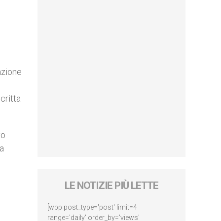
azione
scritta
vo
a
LE NOTIZIE PIÙ LETTE
[wpp post_type='post' limit=4
range='daily' order_by='views'