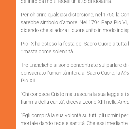
definito da molti fedeli un atto di idolatria.
Per chiarire qualsiasi distorsione, nel 1765 la Co
sarebbe simbolo d’amore. Nel 1794 Papa Pio VI, 
dicendo che si adora il cuore unito in modo indis
Pio IX ha esteso la festa del Sacro Cuore a tutta 
rimasta come solennità.
Tre Encicliche si sono concentrate sul parlare di
consacrato l’umanità intera al Sacro Cuore, la
Mis
Pio XII.
“Chi conosce Cristo ma trascura la sua legge e i
fiamma della carità”, diceva Leone XIII nella
Ann
“Egli compirà la sua volontà su tutti gli uomini per 
mortale dando fede e santità. Che essi mediante 