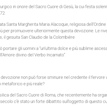
iturgico in onore del Sacro Cuore di Gesù, la cui festa solen
672.
nata Santa Margherita Maria Alacoque, religiosa dell’Ordine 
Gesù per promuovere ulteriormente questa devozione. Le rive
e, il gesuita San Claudio de la Colombière.
portare gli uomini a “un’ultima dolce e più sublime ascesa
ll’Amore divino del Verbo Incarnato”.
 devozione non può forse sminuire nel credente il fervore
 metaforico e più reale?
asilica del Sacro Cuore di Roma, che recentemente ha orga
secolo c’è stato un forte dibattito sull’oggetto di questo cu