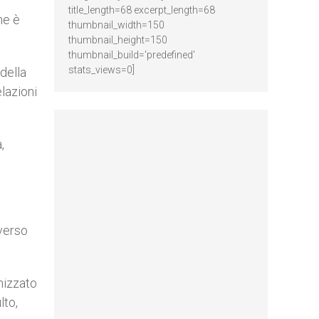
title_length=68 excerpt_length=68
ne è
thumbnail_width=150
thumbnail_height=150
thumbnail_build='predefined'
stats_views=0]
della
lazioni
,
 verso
nizzato
lto,