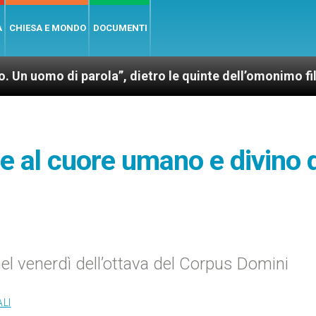
A
CHIESA E MONDO
DOCUMENTI
 parola”, dietro le quinte dell’omonimo film di Wim W
e al cuore umano e divino d
el venerdì dell’ottava del Corpus Domini
LI