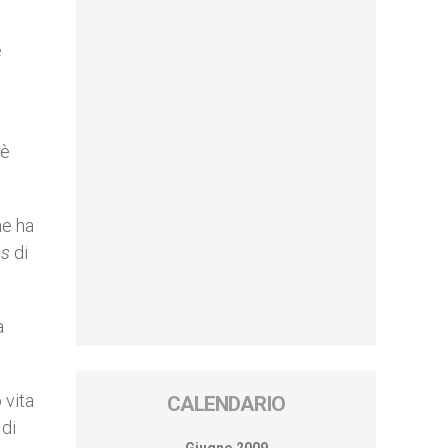
e
 è
he ha
as
di
a
 vita
CALENDARIO
 di