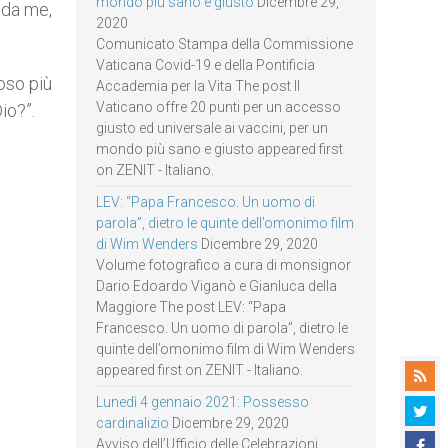
mondo più sano e giusto
Dicembre 29,
 da me,
2020
Comunicato Stampa della Commissione
Vaticana Covid-19 e della Pontificia
ioso più
Accademia per la Vita The post Il
Vaticano offre 20 punti per un accesso
io?”.
giusto ed universale ai vaccini, per un
mondo più sano e giusto appeared first
on ZENIT - Italiano.
LEV: “Papa Francesco. Un uomo di
parola”, dietro le quinte dell’omonimo film
di Wim Wenders
Dicembre 29, 2020
Volume fotografico a cura di monsignor
Dario Edoardo Viganò e Gianluca della
Maggiore The post LEV: “Papa
Francesco. Un uomo di parola”, dietro le
quinte dell’omonimo film di Wim Wenders
appeared first on ZENIT - Italiano.
Lunedì 4 gennaio 2021: Possesso
cardinalizio
Dicembre 29, 2020
Avviso dell’Ufficio delle Celebrazioni