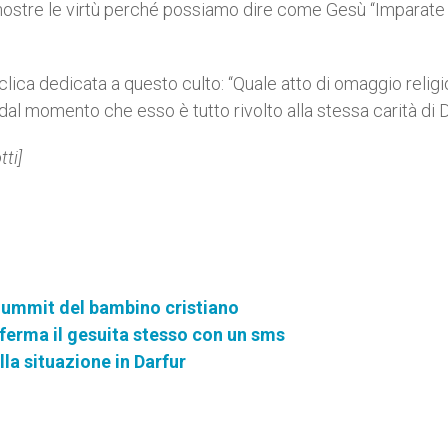
ar nostre le virtù perché possiamo dire come Gesù “Imparate
iclica dedicata a questo culto: “Quale atto di omaggio relig
, dal momento che esso è tutto rivolto alla stessa carità di D
ti]
 Summit del bambino cristiano
onferma il gesuita stesso con un sms
la situazione in Darfur