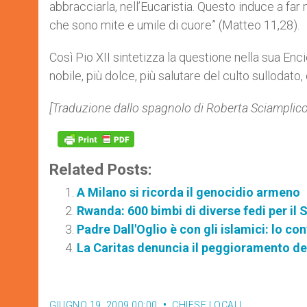
abbracciarla, nell’Eucaristia. Questo induce a f
che sono mite e umile di cuore” (Matteo 11,28).
Così Pio XII sintetizza la questione nella sua Enc
nobile, più dolce, più salutare del culto sullodato
[Traduzione dallo spagnolo di Roberta Sciamplicot
Related Posts:
A Milano si ricorda il genocidio armeno
Rwanda: 600 bimbi di diverse fedi per il
Padre Dall'Oglio è con gli islamici: lo c
La Caritas denuncia il peggioramento del
GIUGNO 19, 2009 00:00
CHIESE LOCALI