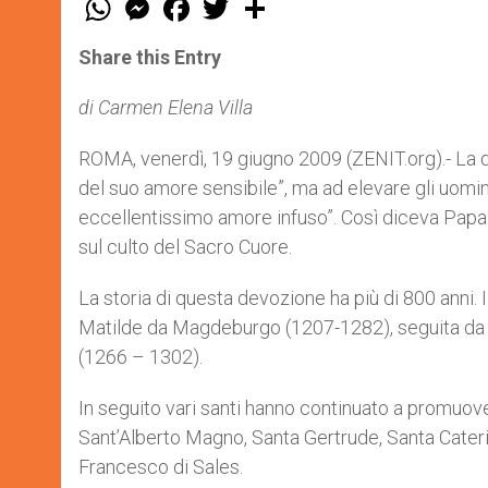
h
e
a
w
h
a
s
c
i
a
t
s
e
t
r
Share this Entry
s
e
b
t
e
A
n
o
e
p
g
o
r
di Carmen Elena Villa
p
e
k
r
ROMA, venerdì, 19 giugno 2009 (ZENIT.org).- La 
del suo amore sensibile”, ma ad elevare gli uomini
eccellentissimo amore infuso”. Così diceva Papa 
sul culto del Sacro Cuore.
La storia di questa devozione ha più di 800 anni. 
Matilde da Magdeburgo (1207-1282), seguita da 
(1266 – 1302).
In seguito vari santi hanno continuato a promuove
Sant’Alberto Magno, Santa Gertrude, Santa Caterin
Francesco di Sales.