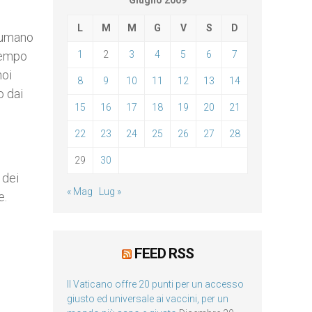
Giugno 2009
L
M
M
G
V
S
D
e umano
 tempo
1
2
3
4
5
6
7
noi
8
9
10
11
12
13
14
o dai
15
16
17
18
19
20
21
22
23
24
25
26
27
28
29
30
 dei
« Mag
Lug »
e.
FEED RSS
Il Vaticano offre 20 punti per un accesso
giusto ed universale ai vaccini, per un