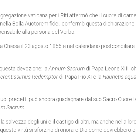
ngregazione vaticana per i Riti affermò che il cuore di carn
nella Bolla Auctorem fidei, confermò questa dichiarazione
pensabile alla persona del Verbo.
la Chiesa il 23 agosto 1856 e nel calendario postconciliare
 questa devozione: la
Annum Sacrum
di Papa Leone XIII, c
erentissimus Redemptor
di Papa Pio XI e la
Haurietis aqu
 suoi precetti può ancora guadagnare dal suo Sacro Cuore l
um Sacrum
.
la salvezza degli uni e il castigo di altri, ma anche nella loro
queste virtù si sforzino di onorare Dio come dovrebbero e