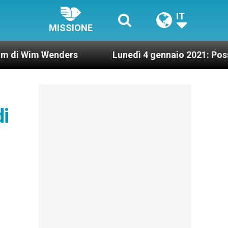
IT
MISSIONE
enders
Lunedì 4 gennaio 2021: Possesso cardin
i