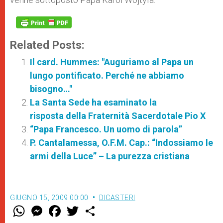
Related Posts:
Il card. Hummes: "Auguriamo al Papa un
lungo pontificato. Perché ne abbiamo
bisogno…"
La Santa Sede ha esaminato la
risposta della Fraternità Sacerdotale Pio X
“Papa Francesco. Un uomo di parola”
P. Cantalamessa, O.F.M. Cap.: “Indossiamo le
armi della Luce” – La purezza cristiana
GIUGNO 15, 2009 00:00
DICASTERI
W
M
F
T
S
h
e
a
w
h
a
s
c
i
a