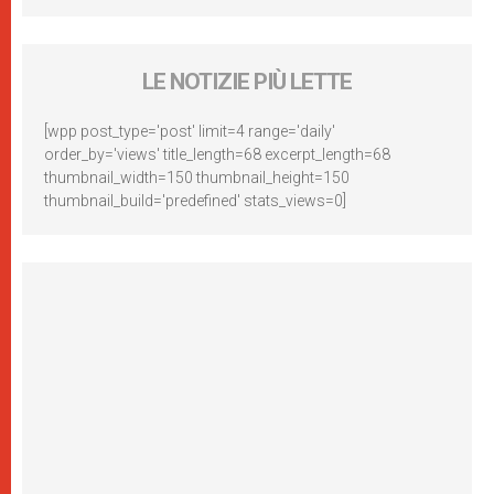
LE NOTIZIE PIÙ LETTE
[wpp post_type='post' limit=4 range='daily'
order_by='views' title_length=68 excerpt_length=68
thumbnail_width=150 thumbnail_height=150
thumbnail_build='predefined' stats_views=0]