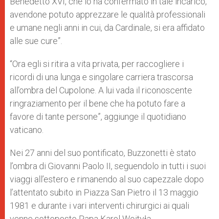
Benedetto XVI, che lo ha confermato in tale incarico,
avendone potuto apprezzare le qualità professionali
e umane negli anni in cui, da Cardinale, si era affidato
alle sue cure”.
“Ora egli si ritira a vita privata, per raccogliere i
ricordi di una lunga e singolare carriera trascorsa
all’ombra del Cupolone. A lui vada il riconoscente
ringraziamento per il bene che ha potuto fare a
favore di tante persone”, aggiunge il quotidiano
vaticano.
Nei 27 anni del suo pontificato, Buzzonetti è stato
l’ombra di Giovanni Paolo II, seguendolo in tutti i suoi
viaggi all’estero e rimanendo al suo capezzale dopo
l’attentato subito in Piazza San Pietro il 13 maggio
1981 e durante i vari interventi chirurgici ai quali
venne sottoposto Papa Karol Wojtyła.