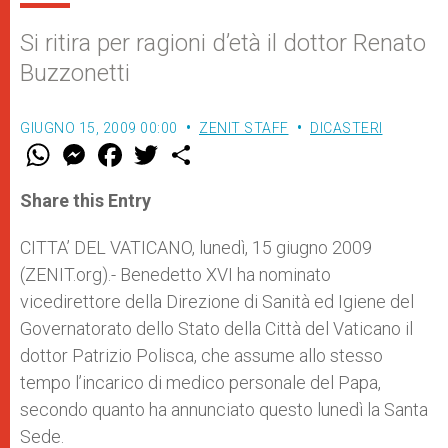
Si ritira per ragioni d’età il dottor Renato
Buzzonetti
GIUGNO 15, 2009 00:00
ZENIT STAFF
DICASTERI
W
M
F
T
S
h
e
a
w
h
a
s
c
i
a
t
s
e
t
r
Share this Entry
s
e
b
t
e
A
n
o
e
p
g
o
r
CITTA’ DEL VATICANO, lunedì, 15 giugno 2009
p
e
k
(ZENIT.org).- Benedetto XVI ha nominato
r
vicedirettore della Direzione di Sanità ed Igiene del
Governatorato dello Stato della Città del Vaticano il
dottor Patrizio Polisca, che assume allo stesso
tempo l’incarico di medico personale del Papa,
secondo quanto ha annunciato questo lunedì la Santa
Sede.