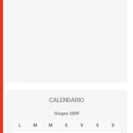
CALENDARIO
Giugno 2009
L
M
M
G
V
S
D