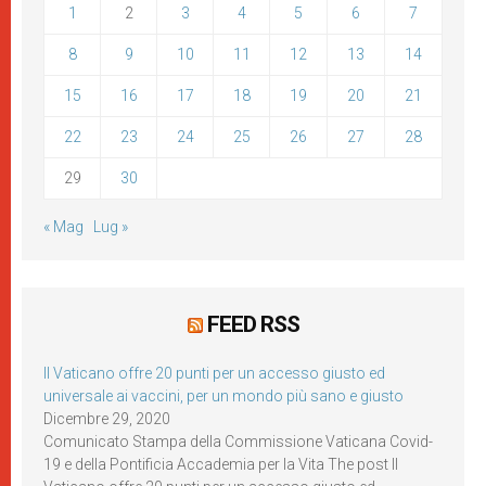
1
2
3
4
5
6
7
8
9
10
11
12
13
14
15
16
17
18
19
20
21
22
23
24
25
26
27
28
29
30
« Mag
Lug »
FEED RSS
Il Vaticano offre 20 punti per un accesso giusto ed
universale ai vaccini, per un mondo più sano e giusto
Dicembre 29, 2020
Comunicato Stampa della Commissione Vaticana Covid-
19 e della Pontificia Accademia per la Vita The post Il