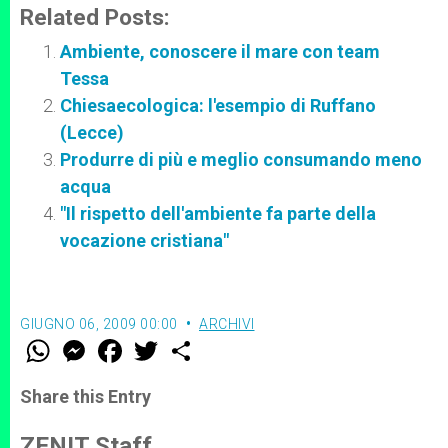
Related Posts:
Ambiente, conoscere il mare con team
Tessa
Chiesaecologica: l'esempio di Ruffano
(Lecce)
Produrre di più e meglio consumando meno
acqua
"Il rispetto dell'ambiente fa parte della
vocazione cristiana"
GIUGNO 06, 2009 00:00
ARCHIVI
W
M
F
T
S
h
e
a
w
h
a
s
c
i
a
t
s
e
t
r
Share this Entry
s
e
b
t
e
A
n
o
e
p
g
o
r
ZENIT Staff