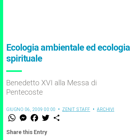
Ecologia ambientale ed ecologia
spirituale
Benedetto XVI alla Messa di
Pentecoste
GIUGNO 06, 2009 00:00
ZENIT STAFF
ARCHIVI
W
M
F
T
S
h
e
a
w
h
a
s
c
i
a
t
s
e
t
r
Share this Entry
s
e
b
t
e