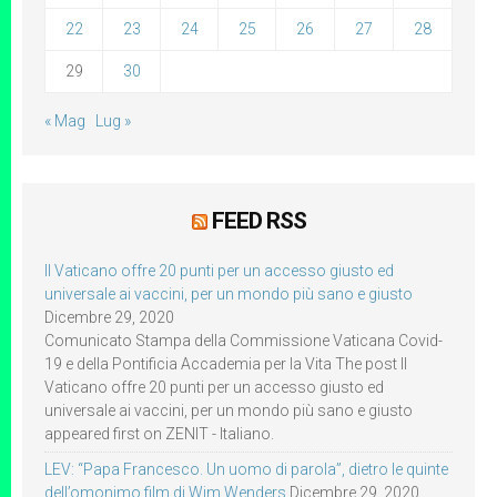
22
23
24
25
26
27
28
29
30
« Mag
Lug »
FEED RSS
Il Vaticano offre 20 punti per un accesso giusto ed
universale ai vaccini, per un mondo più sano e giusto
Dicembre 29, 2020
Comunicato Stampa della Commissione Vaticana Covid-
19 e della Pontificia Accademia per la Vita The post Il
Vaticano offre 20 punti per un accesso giusto ed
universale ai vaccini, per un mondo più sano e giusto
appeared first on ZENIT - Italiano.
LEV: “Papa Francesco. Un uomo di parola”, dietro le quinte
dell’omonimo film di Wim Wenders
Dicembre 29, 2020