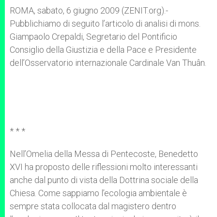
A
n
o
e
p
g
o
r
ROMA, sabato, 6 giugno 2009 (ZENIT.org).-
p
e
k
Pubblichiamo di seguito l’articolo di analisi di mons.
r
Giampaolo Crepaldi, Segretario del Pontificio
Consiglio della Giustizia e della Pace e Presidente
dell’Osservatorio internazionale Cardinale Van Thuân.
* * *
Nell’Omelia della Messa di Pentecoste, Benedetto
XVI ha proposto delle riflessioni molto interessanti
anche dal punto di vista della Dottrina sociale della
Chiesa. Come sappiamo l’ecologia ambientale è
sempre stata collocata dal magistero dentro