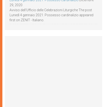
Lunedì 4 gennaio 2021: Possesso cardinalizio
Dicembre
29, 2020
Avviso dell’Ufficio delle Celebrazioni Liturgiche The post
Lunedì 4 gennaio 2021: Possesso cardinalizio appeared
first on ZENIT - Italiano.