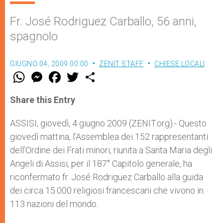
Fr. José Rodriguez Carballo, 56 anni,
spagnolo
GIUGNO 04, 2009 00:00
ZENIT STAFF
CHIESE LOCALI
W
M
F
T
S
h
e
a
w
h
a
s
c
i
a
t
s
e
t
r
Share this Entry
s
e
b
t
e
A
n
o
e
p
g
o
r
ASSISI, giovedì, 4 giugno 2009 (ZENIT.org).- Questo
p
e
k
giovedì mattina, l’Assemblea dei 152 rappresentanti
r
dell’Ordine dei Frati minori, riunita a Santa Maria degli
Angeli di Assisi, per il 187° Capitolo generale, ha
riconfermato fr. José Rodriguez Carballo alla guida
dei circa 15.000 religiosi francescani che vivono in
113 nazioni del mondo.