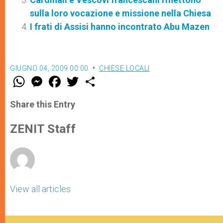
sulla loro vocazione e missione nella Chiesa
I frati di Assisi hanno incontrato Abu Mazen
GIUGNO 04, 2009 00:00
CHIESE LOCALI
W
M
F
T
S
h
e
a
w
h
a
s
c
i
a
t
s
e
t
r
Share this Entry
s
e
b
t
e
A
n
o
e
p
g
o
r
ZENIT Staff
p
e
k
r
View all articles