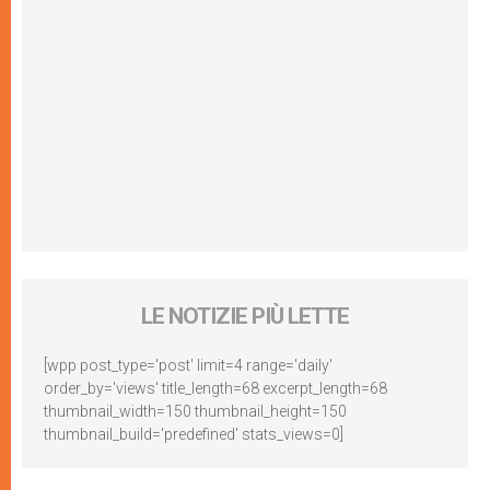
LE NOTIZIE PIÙ LETTE
[wpp post_type='post' limit=4 range='daily'
order_by='views' title_length=68 excerpt_length=68
thumbnail_width=150 thumbnail_height=150
thumbnail_build='predefined' stats_views=0]