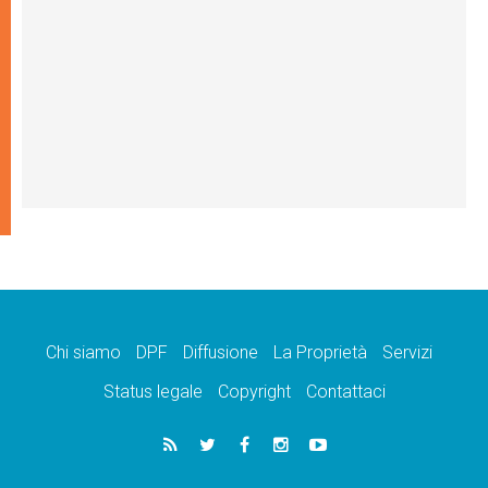
Chi siamo
DPF
Diffusione
La Proprietà
Servizi
Status legale
Copyright
Contattaci