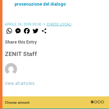
prosecuzione del dialogo
APRILE 24, 2009 00:00
CHIESE LOCALI
W
M
F
T
S
h
e
a
w
h
a
s
c
i
a
t
s
e
t
r
Share this Entry
s
e
b
t
e
A
n
o
e
p
g
o
r
ZENIT Staff
p
e
k
r
View all articles