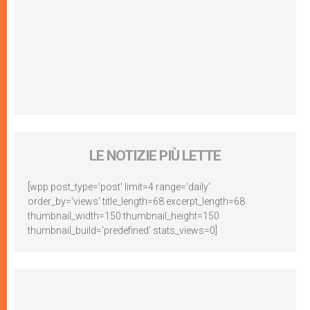
LE NOTIZIE PIÙ LETTE
[wpp post_type='post' limit=4 range='daily'
order_by='views' title_length=68 excerpt_length=68
thumbnail_width=150 thumbnail_height=150
thumbnail_build='predefined' stats_views=0]