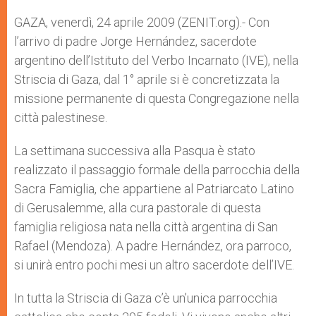
A
n
o
e
p
g
o
r
GAZA, venerdì, 24 aprile 2009 (ZENIT.org).- Con
p
e
k
l’arrivo di padre Jorge Hernández, sacerdote
r
argentino dell’Istituto del Verbo Incarnato (IVE), nella
Striscia di Gaza, dal 1° aprile si è concretizzata la
missione permanente di questa Congregazione nella
città palestinese.
La settimana successiva alla Pasqua è stato
realizzato il passaggio formale della parrocchia della
Sacra Famiglia, che appartiene al Patriarcato Latino
di Gerusalemme, alla cura pastorale di questa
famiglia religiosa nata nella città argentina di San
Rafael (Mendoza). A padre Hernández, ora parroco,
si unirà entro pochi mesi un altro sacerdote dell’IVE.
In tutta la Striscia di Gaza c’è un’unica parrocchia