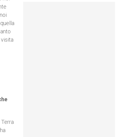
nte
 noi
 quella
Santo
 visita
che
 Terra
 ha