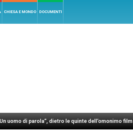
A
CHIESA E MONDO
DOCUMENTI
rola”, dietro le quinte dell’omonimo film di Wim Wend