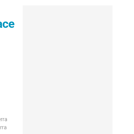
ace
erra
rra