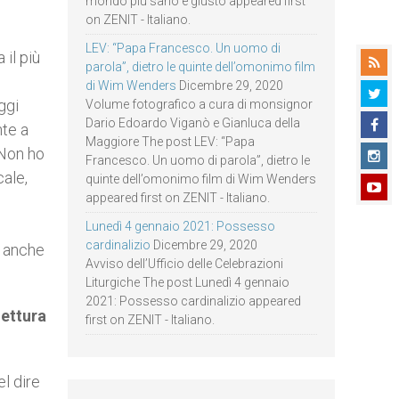
mondo più sano e giusto appeared first
on ZENIT - Italiano.
LEV: “Papa Francesco. Un uomo di
 il più
parola”, dietro le quinte dell’omonimo film
di Wim Wenders
Dicembre 29, 2020
ggi
Volume fotografico a cura di monsignor
Dario Edoardo Viganò e Gianluca della
nte a
Maggiore The post LEV: “Papa
 Non ho
Francesco. Un uomo di parola”, dietro le
cale,
quinte dell’omonimo film di Wim Wenders
appeared first on ZENIT - Italiano.
Lunedì 4 gennaio 2021: Possesso
cardinalizio
Dicembre 29, 2020
a anche
Avviso dell’Ufficio delle Celebrazioni
Liturgiche The post Lunedì 4 gennaio
2021: Possesso cardinalizio appeared
lettura
first on ZENIT - Italiano.
el dire