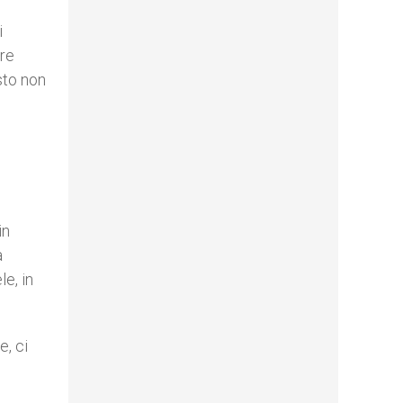
i
are
sto non
in
a
le, in
e, ci