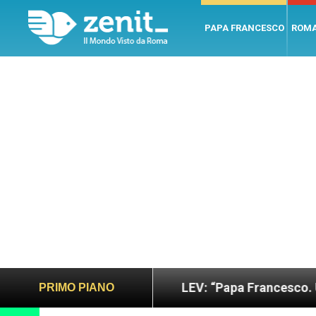
PAPA FRANCESCO
ROM
o e giusto
LEV: “Papa Francesco. Un uomo di pa
PRIMO PIANO