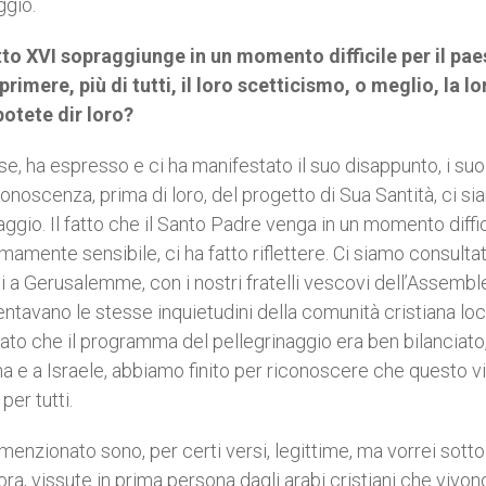
ggio.
tto XVI sopraggiunge in un momento difficile per il pae
primere, più di tutti, il loro scetticismo, o meglio, la lo
otete dir loro?
se, ha espresso e ci ha manifestato il suo disappunto, i suo
 conoscenza, prima di loro, del progetto di Sua Santità, ci s
aggio. Il fatto che il Santo Padre venga in un momento diffici
mamente sensibile, ci ha fatto riflettere. Ci siamo consulta
ui a Gerusalemme, con i nostri fratelli vescovi dell’Assembl
esentavano le stesse inquietudini della comunità cristiana loc
ato che il programma del pellegrinaggio era ben bilanciato,
ina e a Israele, abbiamo finito per riconoscere che questo v
er tutti.
enzionato sono, per certi versi, legittime, ma vorrei sotto
cora, vissute in prima persona dagli arabi cristiani che vivon