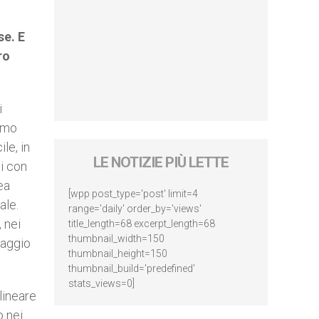
se. E
ro
i
iamo
le, in
LE NOTIZIE PIÙ LETTE
ti con
ea
[wpp post_type='post' limit=4
ale.
range='daily' order_by='views'
 nei
title_length=68 excerpt_length=68
thumbnail_width=150
iaggio
thumbnail_height=150
thumbnail_build='predefined'
stats_views=0]
lineare
o nei