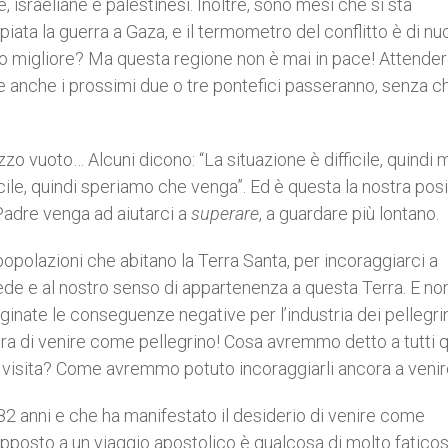
, israeliane e palestinesi. Inoltre, sono mesi che si sta
ata la guerra a Gaza, e il termometro del conflitto è di n
o migliore? Ma questa regione non è mai in pace! Attende
he anche i prossimi due o tre pontefici passeranno, senza c
zo vuoto… Alcuni dicono: “La situazione è difficile, quindi 
ficile, quindi speriamo che venga”. Ed è questa la nostra pos
o Padre venga ad aiutarci a
superare
, a guardare più lontano.
e popolazioni che abitano la Terra Santa, per incoraggiarci a
 fede e al nostro senso di appartenenza a questa Terra. E no
inate le conseguenze negative per l’industria dei pellegri
ura di venire come pellegrino! Cosa avremmo detto a tutti 
oro visita? Come avremmo potuto incoraggiarli ancora a veni
 82 anni e che ha manifestato il desiderio di venire come
apposto a un viaggio apostolico è qualcosa di molto faticos