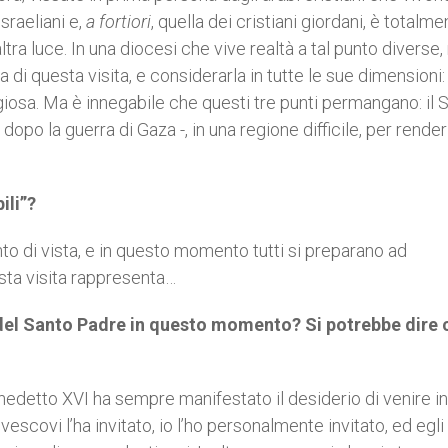
sraeliani e,
a fortiori
, quella dei cristiani giordani, è totalme
ltra luce. In una diocesi che vive realtà a tal punto diverse,
di questa visita, e considerarla in tutte le sue dimensioni:
ligiosa. Ma è innegabile che questi tre punti permangano: il 
opo la guerra di Gaza -, in una regione difficile, per render
ili”?
punto di vista, e in questo momento tutti si preparano ad
esta visita rappresenta…
 del Santo Padre in questo momento? Si potrebbe dire 
nedetto XVI ha sempre manifestato il desiderio di venire in
scovi l’ha invitato, io l’ho personalmente invitato, ed egli