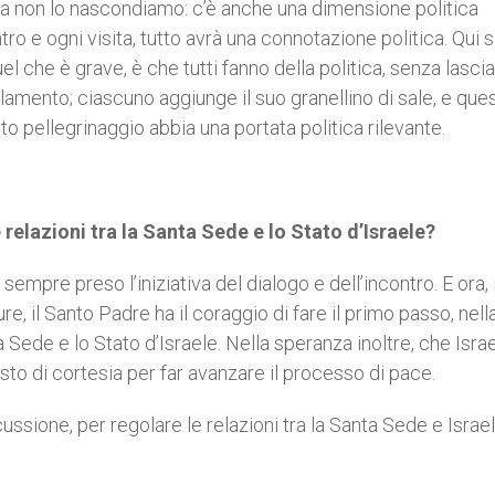
. Ma non lo nascondiamo: c’è anche una dimensione politica
ro e ogni visita, tutto avrà una connotazione politica. Qui s
Quel che è grave, è che tutti fanno della politica, senza lasci
arlamento; ciascuno aggiunge il suo granellino di sale, e que
o pellegrinaggio abbia una portata politica rilevante.
le relazioni tra la Santa Sede e lo Stato d’Israele?
empre preso l’iniziativa del dialogo e dell’incontro. E ora, 
re, il Santo Padre ha il coraggio di fare il primo passo, nell
a Sede e lo Stato d’Israele. Nella speranza inoltre, che Israe
to di cortesia per far avanzare il processo di pace.
ione, per regolare le relazioni tra la Santa Sede e Israel