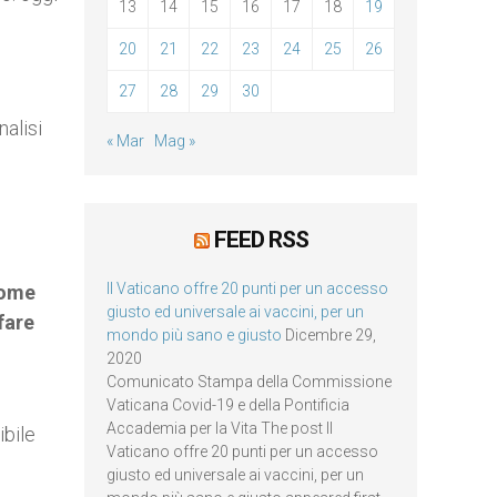
13
14
15
16
17
18
19
20
21
22
23
24
25
26
27
28
29
30
nalisi
« Mar
Mag »
FEED RSS
Il Vaticano offre 20 punti per un accesso
come
giusto ed universale ai vaccini, per un
fare
mondo più sano e giusto
Dicembre 29,
2020
Comunicato Stampa della Commissione
Vaticana Covid-19 e della Pontificia
Accademia per la Vita The post Il
ibile
Vaticano offre 20 punti per un accesso
giusto ed universale ai vaccini, per un