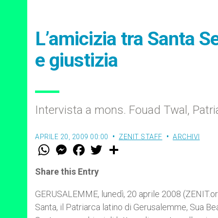
L’amicizia tra Santa S
e giustizia
Intervista a mons. Fouad Twal, Patr
APRILE 20, 2009 00:00
ZENIT STAFF
ARCHIVI
W
M
F
T
S
h
e
a
w
h
a
s
c
i
a
t
s
e
t
r
Share this Entry
s
e
b
t
e
A
n
o
e
p
g
o
r
GERUSALEMME, lunedì, 20 aprile 2008 (ZENIT.org)
p
e
k
Santa, il Patriarca latino di Gerusalemme, Sua Be
r