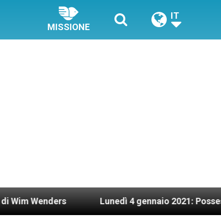
IT
MISSIONE
ers
Lunedì 4 gennaio 2021: Possesso cardinali