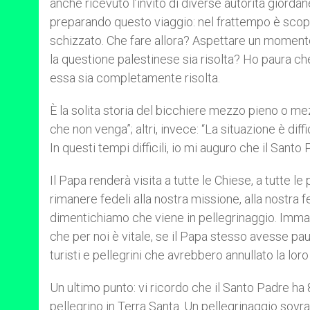
anche ricevuto l’invito di diverse autorità giordane
preparando questo viaggio: nel frattempo è scoppi
schizzato. Che fare allora? Aspettare un moment
la questione palestinese sia risolta? Ho paura c
essa sia completamente risolta.
È la solita storia del bicchiere mezzo pieno o mez
che non venga”; altri, invece: “La situazione è dif
In questi tempi difficili, io mi auguro che il Sant
Il Papa renderà visita a tutte le Chiese, a tutte l
rimanere fedeli alla nostra missione, alla nostra
dimentichiamo che viene in pellegrinaggio. Immag
che per noi è vitale, se il Papa stesso avesse pa
turisti e pellegrini che avrebbero annullato la l
Un ultimo punto: vi ricordo che il Santo Padre ha
pellegrino in Terra Santa. Un pellegrinaggio sovr