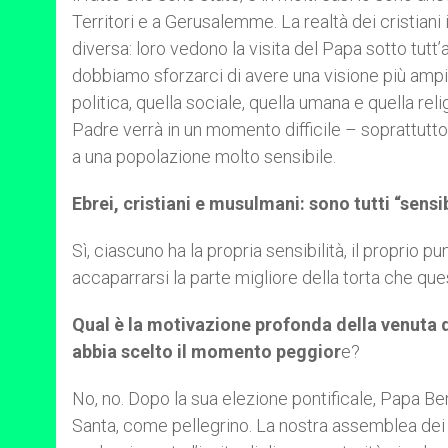
Territori e a Gerusalemme. La realtà dei cristiani i
diversa: loro vedono la visita del Papa sotto tutt’a
dobbiamo sforzarci di avere una visione più ampia 
politica, quella sociale, quella umana e quella re
Padre verrà in un momento difficile – soprattutto d
a una popolazione molto sensibile.
Ebrei, cristiani e musulmani: sono tutti “sensib
Sì, ciascuno ha la propria sensibilità, il proprio 
accaparrarsi la parte migliore della torta che qu
Qual è la motivazione profonda della venuta
abbia scelto il momento peggior
e?
No, no. Dopo la sua elezione pontificale, Papa Be
Santa, come pellegrino. La nostra assemblea dei ve