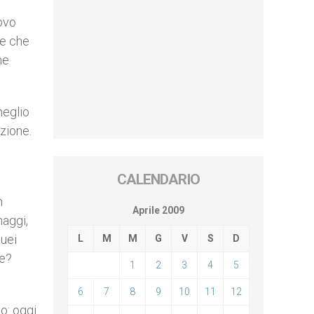
uovo
re che
he
meglio
izione.
CALENDARIO
n
Aprile 2009
naggi,
quei
L
M
M
G
V
S
D
re?
1
2
3
4
5
6
7
8
9
10
11
12
o: oggi