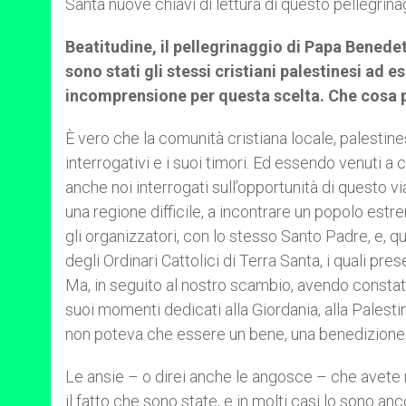
Santa nuove chiavi di lettura di questo pellegrina
Beatitudine, il pellegrinaggio di Papa Benede
sono stati gli stessi cristiani palestinesi ad es
incomprensione per questa scelta. Che cosa p
È vero che la comunità cristiana locale, palestine
interrogativi e i suoi timori. Ed essendo venuti a
anche noi interrogati sull’opportunità di questo vi
una regione difficile, a incontrare un popolo estre
gli organizzatori, con lo stesso Santo Padre, e, q
degli Ordinari Cattolici di Terra Santa, i quali pr
Ma, in seguito al nostro scambio, avendo constat
suoi momenti dedicati alla Giordania, alla Palest
non poteva che essere un bene, una benedizione p
Le ansie – o direi anche le angosce – che avete m
il fatto che sono state, e in molti casi lo sono an