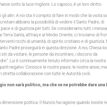
Paese sotto la luce migliore. Lo capisco, è un loro diritto.
i altri. A noi sta il compito di fare in modo che la visita sia
cristiani abbiano la possibilità di vedere il Santo Padre, di
 pace e di giustizia per tutti. Se consideriamo tutti i messa
 Terra Santa, all’Iraq e al Medio Oriente, ci troviamo di fro
rventi ricchi di umanità, di spirito cristiano e di giustizia.
 Santo Padre proseguirà in questa direzione. A noi, Chiesa lo
siti da visitare, le persone da incontrare, i discorsi da
dre”. Lui è continuamente tenuto informato circa la nostra
 quelli negativi. Conosce le nostre paure, le nostre ansie, m
n stretta collaborazione con tutte le Autorità civili.
gio non sarà politico, ma che se ne potrebbe dare una 
 dimensione politica. Il Nunzio ha ragione quando insiste n