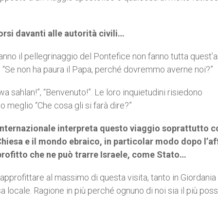
orsi davanti alle autorità civili…
anno il pellegrinaggio del Pontefice non fanno tutta quest’a
ire: “Se non ha paura il Papa, perché dovremmo averne noi?”
 wa sahlan!”, “Benvenuto!”. Le loro inquietudini risiedono
 meglio “Che cosa gli si farà dire?”
e internazionale interpreta questo viaggio soprattutto 
 Chiesa e il mondo ebraico, in particolar modo dopo l’af
 profitto che ne può trarre Israele, come Stato…
approfittare al massimo di questa visita, tanto in Giordania
sa locale. Ragione in più perché ognuno di noi sia il più poss