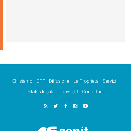
Chi siamo
DPF
Diffusione
La Proprietà
Servizi
Status legale
Copyright
Contattaci