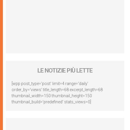
LE NOTIZIE PIÙ LETTE
[wpp post_type='post' limit=4 range='daily'
order_by='views' title_length=68 excerpt_length=68
thumbnail_width=150 thumbnail_height=150
thumbnail_build='predefined' stats_views=0]