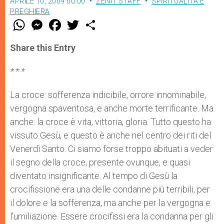
APRILE 10, 2009 00:00
ZENIT STAFF
SPIRITUALITÀ E
PREGHIERA
W
M
F
T
S
h
e
a
w
h
a
s
c
i
a
t
s
e
t
r
Share this Entry
s
e
b
t
e
A
n
o
e
p
g
o
r
* * *
p
e
k
r
La croce: sofferenza indicibile, orrore innominabile,
vergogna spaventosa, e anche morte terrificante. Ma
anche: la croce è vita, vittoria, gloria. Tutto questo ha
vissuto Gesù, e questo è anche nel centro dei riti del
Venerdì Santo. Ci siamo forse troppo abituati a veder
il segno della croce, presente ovunque, e quasi
diventato insignificante. Al tempo di Gesù la
crocifissione era una delle condanne più terribili, per
il dolore e la sofferenza, ma anche per la vergogna e
l’umiliazione. Essere crocifissi era la condanna per gli