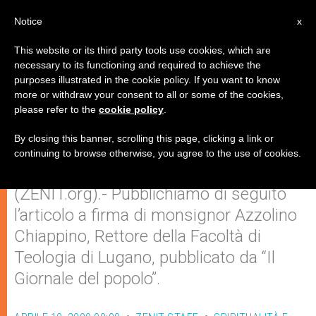
IT
Notice
x
This website or its third party tools use cookies, which are
necessary to its functioning and required to achieve the
purposes illustrated in the cookie policy. If you want to know
Dalla croce germoglia la
more or withdraw your consent to all or some of the cookies,
please refer to the
cookie policy
.
speranza
By closing this banner, scrolling this page, clicking a link or
continuing to browse otherwise, you agree to the use of cookies.
LUGANO, venerdì, 10 aprile 2009
(ZENIT.org).- Pubblichiamo di seguito
l’articolo a firma di monsignor Azzolino
Chiappino, Rettore della Facoltà di
Teologia di Lugano, pubblicato da “Il
Giornale del popolo”.