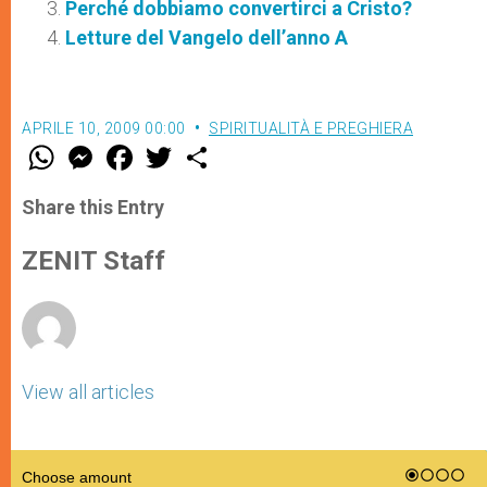
Perché dobbiamo convertirci a Cristo?
Letture del Vangelo dell’anno A
APRILE 10, 2009 00:00
SPIRITUALITÀ E PREGHIERA
W
M
F
T
S
h
e
a
w
h
a
s
c
i
a
t
s
e
t
r
Share this Entry
s
e
b
t
e
A
n
o
e
p
g
o
r
ZENIT Staff
p
e
k
r
View all articles