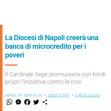
La Diocesi di Napoli creerà una
banca di microcredito per i
poveri
Il Cardinale Sepe promuoverà con fondi
propri l’iniziativa contro la crisi
APRILE 09, 2009 00:00
ZENIT STAFF
CHIESE LOCALI
W
M
F
T
S
h
e
a
w
h
a
s
c
i
a