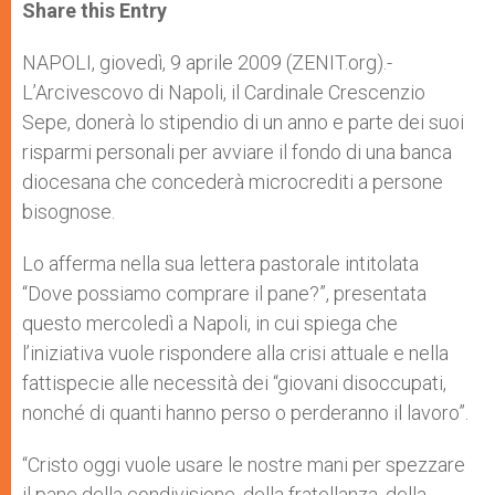
t
s
e
t
r
Share this Entry
s
e
b
t
e
A
n
o
e
p
g
o
r
NAPOLI, giovedì, 9 aprile 2009 (ZENIT.org).-
p
e
k
L’Arcivescovo di Napoli, il Cardinale Crescenzio
r
Sepe, donerà lo stipendio di un anno e parte dei suoi
risparmi personali per avviare il fondo di una banca
diocesana che concederà microcrediti a persone
bisognose.
Lo afferma nella sua lettera pastorale intitolata
“Dove possiamo comprare il pane?”, presentata
questo mercoledì a Napoli, in cui spiega che
l’iniziativa vuole rispondere alla crisi attuale e nella
fattispecie alle necessità dei “giovani disoccupati,
nonché di quanti hanno perso o perderanno il lavoro”.
“Cristo oggi vuole usare le nostre mani per spezzare
il pane della condivisione, della fratellanza, della