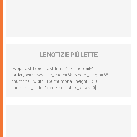
LE NOTIZIE PIÙ LETTE
[wpp post_type='post' limit=4 range='daily'
order_by='views' title_length=68 excerpt_length=68
thumbnail_width=150 thumbnail_height=150
thumbnail_build='predefined' stats_views=0]