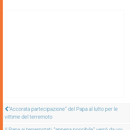
“Accorata partecipazione” del Papa al lutto per le
vittime del terremoto
Il Papa ai terremotati: “appena possibile” verrò da voi