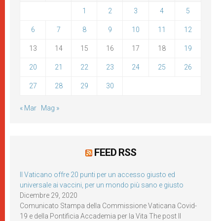
1
2
3
4
5
6
7
8
9
10
11
12
13
14
15
16
17
18
19
20
21
22
23
24
25
26
27
28
29
30
« Mar
Mag »
FEED RSS
Il Vaticano offre 20 punti per un accesso giusto ed
universale ai vaccini, per un mondo più sano e giusto
Dicembre 29, 2020
Comunicato Stampa della Commissione Vaticana Covid-
19 e della Pontificia Accademia per la Vita The post Il