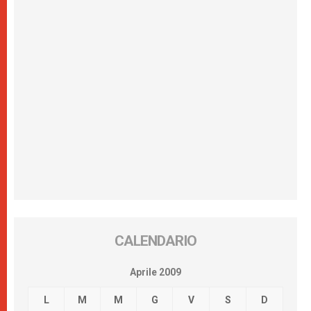
CALENDARIO
Aprile 2009
L
M
M
G
V
S
D