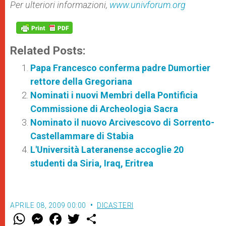
Per ulteriori informazioni,
www.univforum.org
Related Posts:
Papa Francesco conferma padre Dumortier
rettore della Gregoriana
Nominati i nuovi Membri della Pontificia
Commissione di Archeologia Sacra
Nominato il nuovo Arcivescovo di Sorrento-
Castellammare di Stabia
L'Università Lateranense accoglie 20
studenti da Siria, Iraq, Eritrea
APRILE 08, 2009 00:00
DICASTERI
W
M
F
T
S
h
e
a
w
h