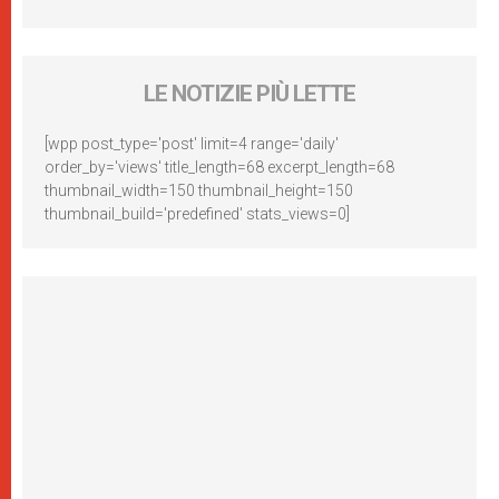
LE NOTIZIE PIÙ LETTE
[wpp post_type='post' limit=4 range='daily'
order_by='views' title_length=68 excerpt_length=68
thumbnail_width=150 thumbnail_height=150
thumbnail_build='predefined' stats_views=0]