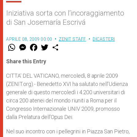
Iniziativa sorta con l’incoraggiamento
di San Josemaría Escrivá
APRILE 08, 2009 00:00
ZENIT STAFF
DICASTERI
W
M
F
T
S
h
e
a
w
h
a
s
c
i
a
t
s
e
t
r
Share this Entry
s
e
b
t
e
A
n
o
e
p
g
o
r
CITTA’ DEL VATICANO, mercoledì, 8 aprile 2009
p
e
k
(ZENIT.org).- Benedetto XVI ha salutato nell’Udienza
r
generale di questo mercoledì i 4.200 universitari di
circa 200 atenei del mondo riuniti a Roma per il
Congresso Internazionale UNIV 2009, promosso
dalla Prelatura dell’Opus Dei.
Nel suo incontro con i pellegrini in Piazza San Pietro,