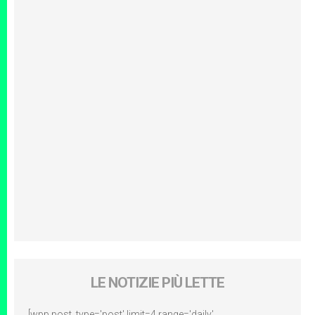
LE NOTIZIE PIÙ LETTE
[wpp post_type='post' limit=4 range='daily'