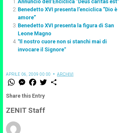
Annuncio dell’Enciclica “Deus caritas est”
Benedetto XVI presenta l’enciclica “Dio è
amore”
Benedetto XVI presenta la figura di San
Leone Magno
"Il nostro cuore non si stanchi mai di
invocare il Signore"
APRILE 06, 2009 00:00
ARCHIVI
W
M
F
T
S
h
e
a
w
h
a
s
c
i
a
t
s
e
t
r
Share this Entry
s
e
b
t
e
A
n
o
e
p
g
o
r
ZENIT Staff
p
e
k
r