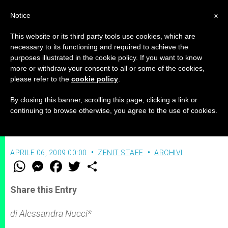
IT
Notice
x
This website or its third party tools use cookies, which are
necessary to its functioning and required to achieve the
purposes illustrated in the cookie policy. If you want to know
C'è chi all'ONU considera la
more or withdraw your consent to all or some of the cookies,
please refer to the
cookie policy
.
fertilità fattore di povertà
By closing this banner, scrolling this page, clicking a link or
continuing to browse otherwise, you agree to the use of cookies.
–
APRILE 06, 2009 00:00
ZENIT STAFF
ARCHIVI
W
M
F
T
S
h
e
a
w
h
a
s
c
i
a
t
s
e
t
r
Share this Entry
s
e
b
t
e
A
n
o
e
p
g
o
r
di Alessandra Nucci*
p
e
k
r