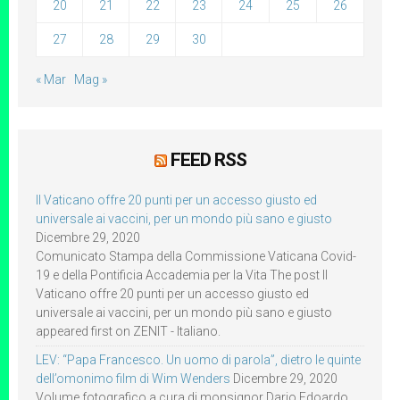
20
21
22
23
24
25
26
27
28
29
30
« Mar
Mag »
FEED RSS
Il Vaticano offre 20 punti per un accesso giusto ed
universale ai vaccini, per un mondo più sano e giusto
Dicembre 29, 2020
Comunicato Stampa della Commissione Vaticana Covid-
19 e della Pontificia Accademia per la Vita The post Il
Vaticano offre 20 punti per un accesso giusto ed
universale ai vaccini, per un mondo più sano e giusto
appeared first on ZENIT - Italiano.
LEV: “Papa Francesco. Un uomo di parola”, dietro le quinte
dell’omonimo film di Wim Wenders
Dicembre 29, 2020
Volume fotografico a cura di monsignor Dario Edoardo