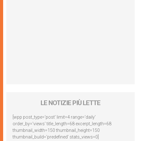
LE NOTIZIE PIÙ LETTE
[wpp post_type='post' limit=4 range='daily'
order_by='views' title_length=68 excerpt_length=68
thumbnail_width=150 thumbnail_height=150
thumbnail_build='predefined' stats_views=0]