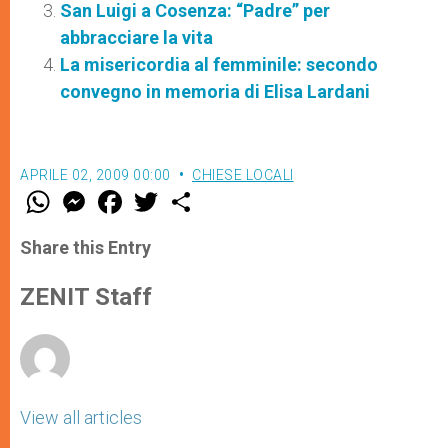
San Luigi a Cosenza: “Padre” per
abbracciare la vita
La misericordia al femminile: secondo
convegno in memoria di Elisa Lardani
APRILE 02, 2009 00:00
CHIESE LOCALI
W
M
F
T
S
h
e
a
w
h
a
s
c
i
a
t
s
e
t
r
Share this Entry
s
e
b
t
e
A
n
o
e
p
g
o
r
ZENIT Staff
p
e
k
r
View all articles