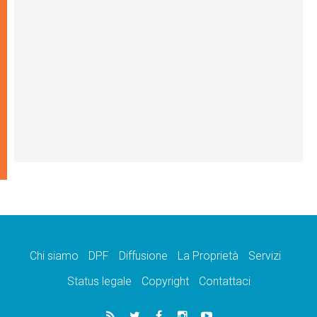
Chi siamo
DPF
Diffusione
La Proprietà
Servizi
Status legale
Copyright
Contattaci