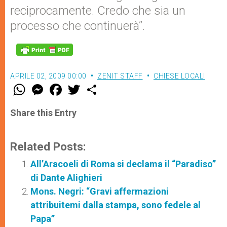
reciprocamente. Credo che sia un
processo che continuerà”.
APRILE 02, 2009 00:00
ZENIT STAFF
CHIESE LOCALI
W
M
F
T
S
h
e
a
w
h
a
s
c
i
a
t
s
e
t
r
Share this Entry
s
e
b
t
e
A
n
o
e
p
g
o
r
p
e
k
Related Posts:
r
All’Aracoeli di Roma si declama il “Paradiso”
di Dante Alighieri
Mons. Negri: “Gravi affermazioni
attribuitemi dalla stampa, sono fedele al
Papa”