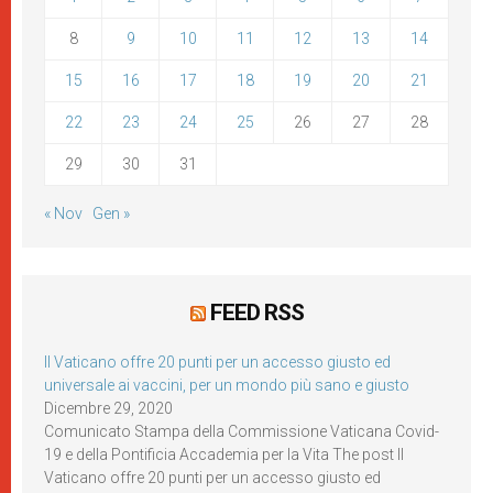
8
9
10
11
12
13
14
15
16
17
18
19
20
21
22
23
24
25
26
27
28
29
30
31
« Nov
Gen »
FEED RSS
Il Vaticano offre 20 punti per un accesso giusto ed
universale ai vaccini, per un mondo più sano e giusto
Dicembre 29, 2020
Comunicato Stampa della Commissione Vaticana Covid-
19 e della Pontificia Accademia per la Vita The post Il
Vaticano offre 20 punti per un accesso giusto ed