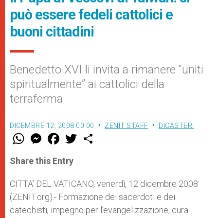
può essere fedeli cattolici e
buoni cittadini
Benedetto XVI li invita a rimanere “uniti
spiritualmente” ai cattolici della
terraferma
DICEMBRE 12, 2008 00:00
ZENIT STAFF
DICASTERI
W
M
F
T
S
h
e
a
w
h
a
s
c
i
a
t
s
e
t
r
Share this Entry
s
e
b
t
e
A
n
o
e
p
g
o
r
CITTA’ DEL VATICANO, venerdì, 12 dicembre 2008
p
e
k
(ZENIT.org).- Formazione dei sacerdoti e dei
r
catechisti, impegno per l’evangelizzazione, cura