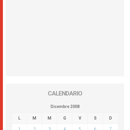
CALENDARIO
Dicembre 2008
L
M
M
G
V
S
D
1
2
3
4
5
6
7