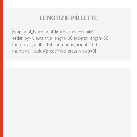
LE NOTIZIE PIÙ LETTE
[wpp post_type='post' limit=4 range='daily'
order_by='views' title_length=68 excerpt_length=68
thumbnail_width=150 thumbnail_height=150
thumbnail_build='predefined' stats_views=0]