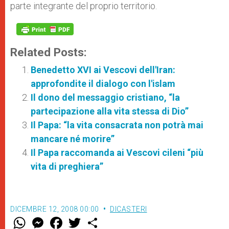
parte integrante del proprio territorio.
Related Posts:
Benedetto XVI ai Vescovi dell'Iran:
approfondite il dialogo con l'islam
Il dono del messaggio cristiano, “la
partecipazione alla vita stessa di Dio”
Il Papa: “la vita consacrata non potrà mai
mancare né morire”
Il Papa raccomanda ai Vescovi cileni “più
vita di preghiera”
DICEMBRE 12, 2008 00:00
DICASTERI
W
M
F
T
S
h
e
a
w
h