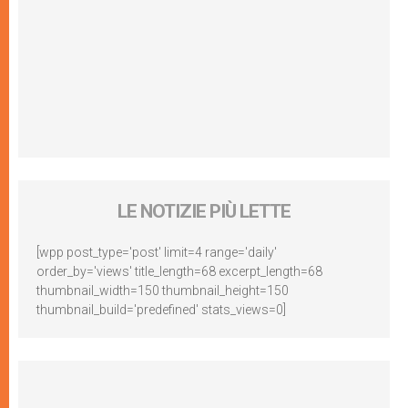
LE NOTIZIE PIÙ LETTE
[wpp post_type='post' limit=4 range='daily'
order_by='views' title_length=68 excerpt_length=68
thumbnail_width=150 thumbnail_height=150
thumbnail_build='predefined' stats_views=0]