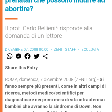
prenatali che possono indurre ad
abortire?
Il prof. Carlo Bellieni* risponde alla
domanda di un lettore
DICEMBRE 07, 2008 00:00
ZENIT STAFF
ECOLOGIA
W
M
F
T
S
h
e
a
w
h
a
s
c
i
a
t
s
e
t
r
Share this Entry
s
e
b
t
e
A
n
o
e
p
g
o
r
ROMA, domenica, 7 dicembre 2008 (ZENIT.org).-
Si
p
e
k
fanno sempre più presenti, come in altri campi di
r
ricerca, metodi medico/scientifici per
diagnosticare nei primi mesi di vita intrauterina i
bambini che avranno la sindrome di Down. Non