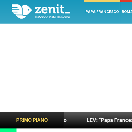
PAPA FRANCESCO
ROM
 sano e giusto
LEV: “Papa Francesco. Un uomo d
PRIMO PIANO