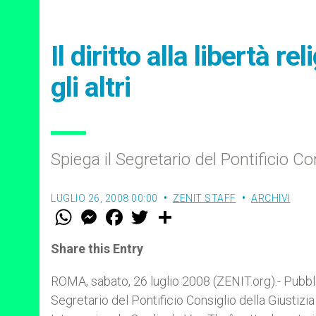
Il diritto alla libertà re
gli altri
Spiega il Segretario del Pontificio Co
LUGLIO 26, 2008 00:00
ZENIT STAFF
ARCHIVI
W
M
F
T
S
h
e
a
w
h
a
s
c
i
a
t
s
e
t
r
Share this Entry
s
e
b
t
e
A
n
o
e
p
g
o
r
ROMA, sabato, 26 luglio 2008 (ZENIT.org).- Pubbl
p
e
k
Segretario del Pontificio Consiglio della Giustizi
r