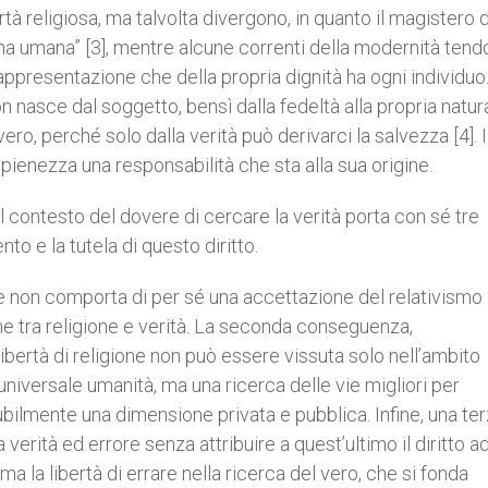
rtà religiosa, ma talvolta divergono, in quanto il magistero d
sona umana” [3], mentre alcune correnti della modernità tend
appresentazione che della propria dignità ha ogni individuo.
n nasce dal soggetto, bensì dalla fedeltà alla propria natur
o, perché solo dalla verità può derivarci la salvezza [4]. I
pienezza una responsabilità che sta alla sua origine.
nel contesto del dovere di cercare la verità porta con sé tre
o e la tutela di questo diritto.
ne non comporta di per sé una accettazione del relativismo
me tra religione e verità. La seconda conseguenza,
ertà di religione non può essere vissuta solo nell’ambito
 universale umanità, ma una ricerca delle vie migliori per
solubilmente una dimensione privata e pubblica. Infine, una te
verità ed errore senza attribuire a quest’ultimo il diritto a
a la libertà di errare nella ricerca del vero, che si fonda