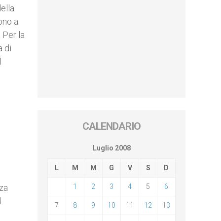
ella
ono a
 Per la
a di
l
CALENDARIO
Luglio 2008
L
M
M
G
V
S
D
rza
1
2
3
4
5
6
d
7
8
9
10
11
12
13