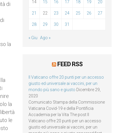
14
15
16
17
18
19
20
tà di
21
22
23
24
25
26
27
di
28
29
30
31
« Giu
Ago »
so la
FEED RSS
Il Vaticano offre 20 punti per un accesso
lla
giusto ed universale ai vaccini, per un
ti
mondo più sano e giusto
Dicembre 29,
nire
2020
Comunicato Stampa della Commissione
olo la
Vaticana Covid-19 e della Pontificia
libertà
Accademia per la Vita The post Il
uto le
Vaticano offre 20 punti per un accesso
giusto ed universale ai vaccini, per un
esto