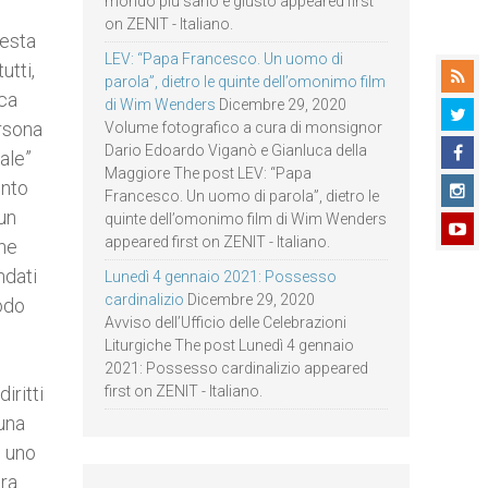
mondo più sano e giusto appeared first
on ZENIT - Italiano.
uesta
LEV: “Papa Francesco. Un uomo di
utti,
parola”, dietro le quinte dell’omonimo film
rca
di Wim Wenders
Dicembre 29, 2020
ersona
Volume fotografico a cura di monsignor
Dario Edoardo Viganò e Gianluca della
ale”
Maggiore The post LEV: “Papa
ento
Francesco. Un uomo di parola”, dietro le
un
quinte dell’omonimo film di Wim Wenders
appeared first on ZENIT - Italiano.
 ne
ndati
Lunedì 4 gennaio 2021: Possesso
cardinalizio
Dicembre 29, 2020
modo
Avviso dell’Ufficio delle Celebrazioni
Liturgiche The post Lunedì 4 gennaio
2021: Possesso cardinalizio appeared
iritti
first on ZENIT - Italiano.
 una
i uno
era