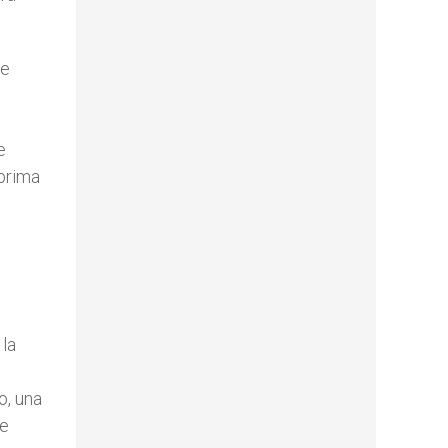
Se
e
 prima
 la
o, una
te