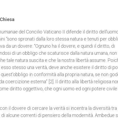
 Chiesa
s humanae
del Concilio Vaticano II difende il diritto dell’uomo
ini “sono spronati dalla loro stessa natura e tenuti per obbl
riva da un dovere: “Ognuno ha il dovere, e quindi il diritto, di
ttandosi di un obbligo che scaturisce dalla natura umana, non
e tale natura suscita e che la nostra libertà assume. Poic
 esso stesso una verità, deve anche esistere il diritto di po
 a quest’obbligo in conformità alla propria natura, se non go
 coercizione esterna” [2]. Il diritto alla libertà religiosa no
me diritto oggettivo, che ogni uomo ed ogni potere civile
on il dovere di cercare la verità si incentra la diversità tra 
 di alcune correnti di pensiero della modernità. Ambedue s