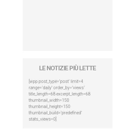
LE NOTIZIE PIÙ LETTE
[wpp post_type='post' limit=4
range='daily' order_by='views'
title_length=68 excerpt_length=68
thumbnail_width=150
thumbnail_height=150
thumbnail_build='predefined'
stats_views=0]