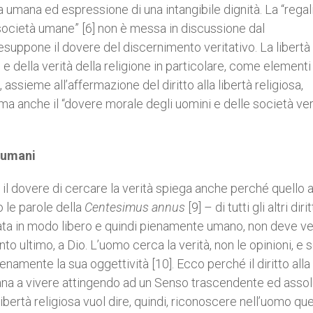
 umana ed espressione di una intangibile dignità. La “regali
e società umane” [6] non è messa in discussione dal
resuppone il dovere del discernimento veritativo. La libertà 
é e della verità della religione in particolare, come elementi
assieme all’affermazione del diritto alla libertà religiosa,
, ma anche il “dovere morale degli uomini e delle società ver
i umani
 e il dovere di cercare la verità spiega anche perché quello a
o le parole della
Centesimus annus
[9] – di tutti gli altri dirit
itata in modo libero e quindi pienamente umano, non deve ve
o ultimo, a Dio. L’uomo cerca la verità, non le opinioni, e s
namente la sua oggettività [10]. Ecco perché il diritto alla 
 umana a vivere attingendo ad un Senso trascendente ed assol
libertà religiosa vuol dire, quindi, riconoscere nell’uomo qu