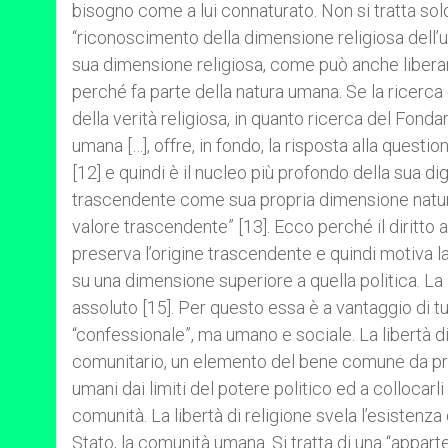
bisogno come a lui connaturato. Non si tratta solo
“riconoscimento della dimensione religiosa dell’
sua dimensione religiosa, come può anche liberamen
perché fa parte della natura umana. Se la ricerca 
della verità religiosa, in quanto ricerca del Fond
umana […], offre, in fondo, la risposta alla questi
[12] e quindi è il nucleo più profondo della sua 
trascendente come sua propria dimensione natura
valore trascendente” [13]. Ecco perché il diritto all
preserva l’origine trascendente e quindi motiva la 
su una dimensione superiore a quella politica. La li
assoluto [15]. Per questo essa è a vantaggio di tu
“confessionale”, ma umano e sociale. La libertà di 
comunitario, un elemento del bene comune da preser
umani dai limiti del potere politico ed a collocarli i
comunità. La libertà di religione svela l’esistenz
Stato, la comunità umana. Si tratta di una “appart