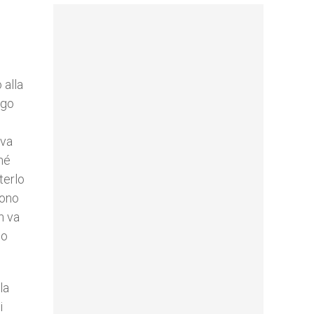
 alla
igo
 va
hé
terlo
dono
n va
 o
la
i