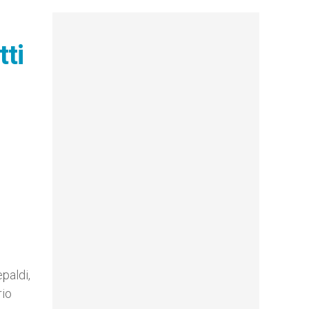
tti
paldi,
rio