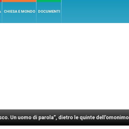
A
CHIESA E MONDO
DOCUMENTI
i parola”, dietro le quinte dell’omonimo film di Wim 