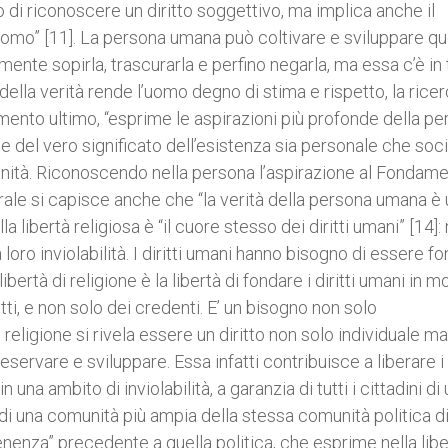
 di riconoscere un diritto soggettivo, ma implica anche il
uomo” [11]. La persona umana può coltivare e sviluppare q
te sopirla, trascurarla e perfino negarla, ma essa c’è in t
della verità rende l’uomo degno di stima e rispetto, la rice
amento ultimo, “esprime le aspirazioni più profonde della p
one del vero significato dell’esistenza sia personale che soci
dignità. Riconoscendo nella persona l’aspirazione al Fondam
le si capisce anche che “la verità della persona umana è 
a libertà religiosa è “il cuore stesso dei diritti umani” [14]:
loro inviolabilità. I diritti umani hanno bisogno di essere fo
bertà di religione è la libertà di fondare i diritti umani in 
tti, e non solo dei credenti. E’ un bisogno non solo
religione si rivela essere un diritto non solo individuale ma
vare e sviluppare. Essa infatti contribuisce a liberare i d
n una ambito di inviolabilità, a garanzia di tutti i cittadini di
a di una comunità più ampia della stessa comunità politica d
enenza” precedente a quella politica, che esprime nella lib