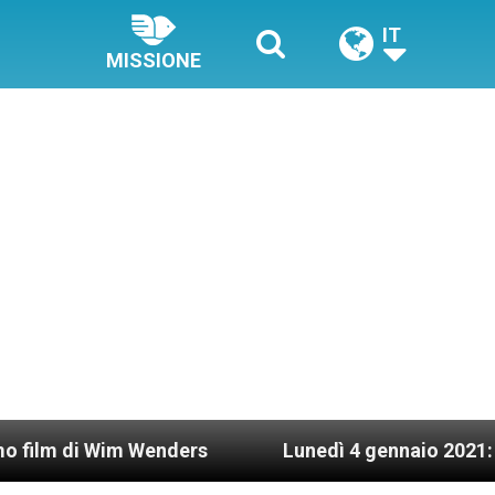
IT
MISSIONE
Wim Wenders
Lunedì 4 gennaio 2021: Possesso c