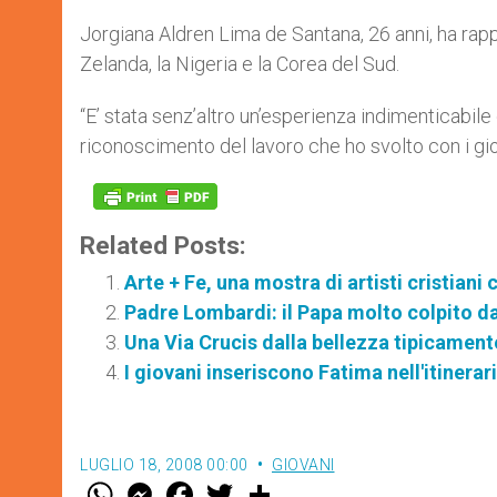
Jorgiana Aldren Lima de Santana, 26 anni, ha rappr
Zelanda, la Nigeria e la Corea del Sud.
“E’ stata senz’altro un’esperienza indimenticabil
riconoscimento del lavoro che ho svolto con i giov
Related Posts:
Arte + Fe, una mostra di artisti cristia
Padre Lombardi: il Papa molto colpito da
Una Via Crucis dalla bellezza tipicamen
I giovani inseriscono Fatima nell'itinera
LUGLIO 18, 2008 00:00
GIOVANI
W
M
F
T
S