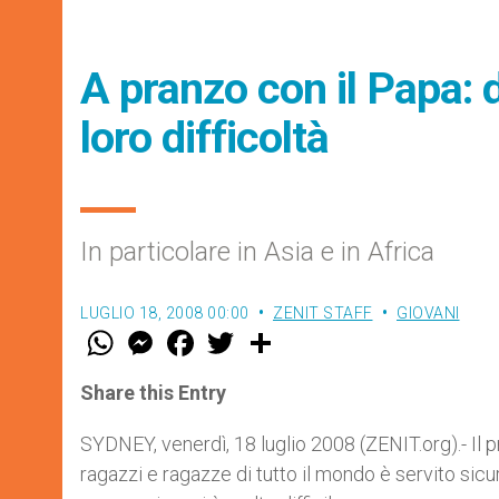
A pranzo con il Papa: 
loro difficoltà
In particolare in Asia e in Africa
LUGLIO 18, 2008 00:00
ZENIT STAFF
GIOVANI
W
M
F
T
S
h
e
a
w
h
a
s
c
i
a
t
s
e
t
r
Share this Entry
s
e
b
t
e
A
n
o
e
p
g
o
r
SYDNEY, venerdì, 18 luglio 2008 (ZENIT.org).- Il
p
e
k
ragazzi e ragazze di tutto il mondo è servito sic
r