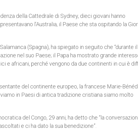
idenza della Cattedrale di Sydney, dieci giovani hanno
appresentavano l’Australia, il Paese che sta ospitando la Gio
Salamanca (Spagna), ha spiegato in seguito che “durante il
ituazione nel suo Paese; il Papa ha mostrato grande interes
ci e africani, perché vengono da due continenti in cui è diff
ppresentante del continente europeo, la francese Marie-Bénéd
viviamo in Paesi di antica tradizione cristiana siamo molto
cratica del Congo, 29 anni, ha detto che “la conversazion
ascoltati e ci ha dato la sua benedizione”.