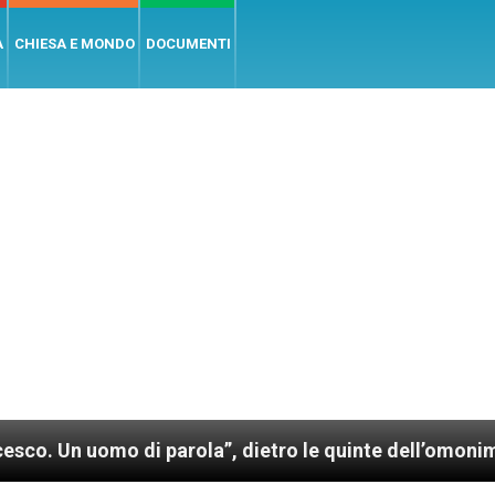
A
CHIESA E MONDO
DOCUMENTI
mo di parola”, dietro le quinte dell’omonimo film di 