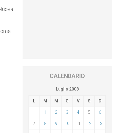
 Nuova
 come
CALENDARIO
Luglio 2008
L
M
M
G
V
S
D
1
2
3
4
5
6
7
8
9
10
11
12
13