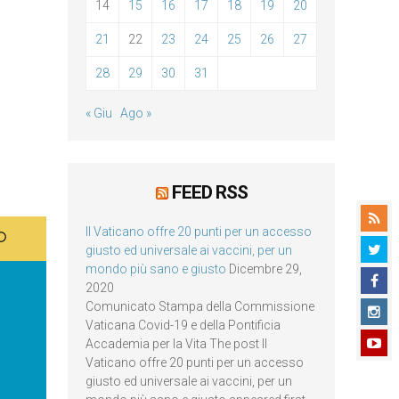
14
15
16
17
18
19
20
21
22
23
24
25
26
27
28
29
30
31
« Giu
Ago »
FEED RSS
Il Vaticano offre 20 punti per un accesso
giusto ed universale ai vaccini, per un
mondo più sano e giusto
Dicembre 29,
2020
Comunicato Stampa della Commissione
Vaticana Covid-19 e della Pontificia
Accademia per la Vita The post Il
Vaticano offre 20 punti per un accesso
giusto ed universale ai vaccini, per un