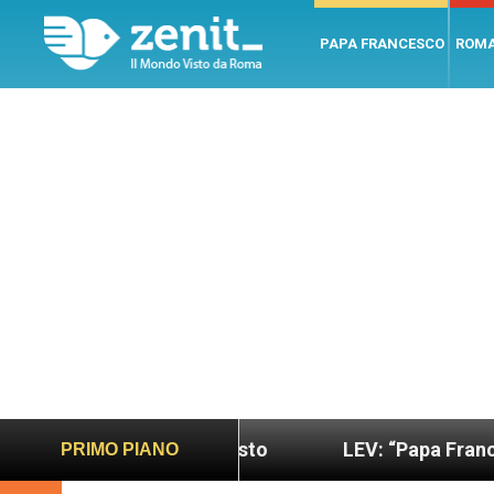
PAPA FRANCESCO
ROM
 più sano e giusto
LEV: “Papa Francesco. Un uo
PRIMO PIANO