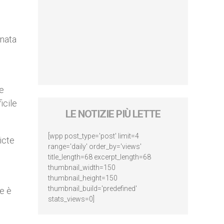
rnata
se
icile
LE NOTIZIE PIÙ LETTE
[wpp post_type='post' limit=4
icte
range='daily' order_by='views'
title_length=68 excerpt_length=68
thumbnail_width=150
thumbnail_height=150
thumbnail_build='predefined'
e è
stats_views=0]