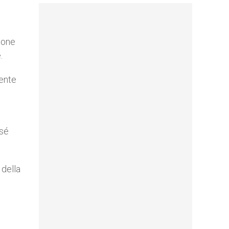
ione
.
gente
osé
 della