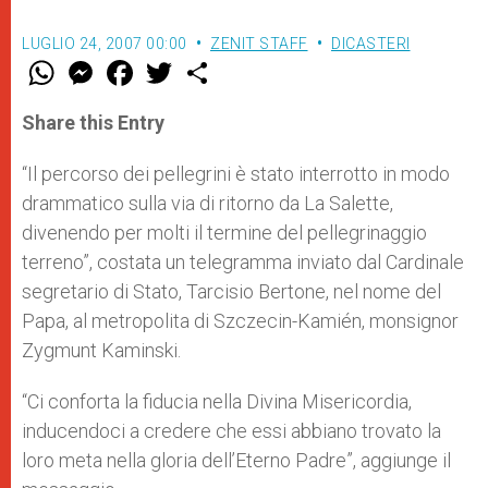
LUGLIO 24, 2007 00:00
ZENIT STAFF
DICASTERI
W
M
F
T
S
h
e
a
w
h
a
s
c
i
a
t
s
e
t
r
Share this Entry
s
e
b
t
e
A
n
o
e
p
g
o
r
“Il percorso dei pellegrini è stato interrotto in modo
p
e
k
drammatico sulla via di ritorno da La Salette,
r
divenendo per molti il termine del pellegrinaggio
terreno”, costata un telegramma inviato dal Cardinale
segretario di Stato, Tarcisio Bertone, nel nome del
Papa, al metropolita di Szczecin-Kamién, monsignor
Zygmunt Kaminski.
“Ci conforta la fiducia nella Divina Misericordia,
inducendoci a credere che essi abbiano trovato la
loro meta nella gloria dell’Eterno Padre”, aggiunge il