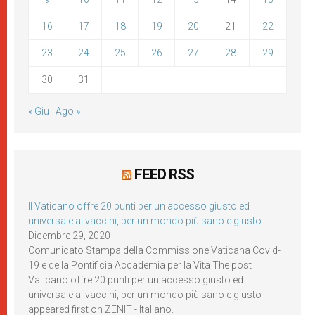
16
17
18
19
20
21
22
23
24
25
26
27
28
29
30
31
« Giu
Ago »
FEED RSS
Il Vaticano offre 20 punti per un accesso giusto ed
universale ai vaccini, per un mondo più sano e giusto
Dicembre 29, 2020
Comunicato Stampa della Commissione Vaticana Covid-
19 e della Pontificia Accademia per la Vita The post Il
Vaticano offre 20 punti per un accesso giusto ed
universale ai vaccini, per un mondo più sano e giusto
appeared first on ZENIT - Italiano.