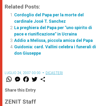
Related Posts:
Cordoglio del Papa per la morte del
cardinale José T. Sanchez
La preghiera del Papa per "uno spirito di
pace e riunificazione" in Ucraina
Addio a Melissa, piccola amica del Papa
Guidonia: card. Vallini celebra i funerali di
don Giuseppe
LUGLIO 24, 2007 00:00
DICASTERI
W
M
F
T
S
h
e
a
w
h
a
s
c
i
a
t
s
e
t
r
Share this Entry
s
e
b
t
e
A
n
o
e
p
g
o
r
ZENIT Staff
p
e
k