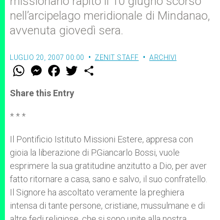
missionario rapito il 10 giugno scorso
nell’arcipelago meridionale di Mindanao,
avvenuta giovedì sera.
LUGLIO 20, 2007 00:00
ZENIT STAFF
ARCHIVI
W
M
F
T
S
h
e
a
w
h
a
s
c
i
a
t
s
e
t
r
Share this Entry
s
e
b
t
e
A
n
o
e
p
g
o
r
* * *
p
e
k
r
Il Pontificio Istituto Missioni Estere, appresa con
gioia la liberazione di P.Giancarlo Bossi, vuole
esprimere la sua gratitudine anzitutto a Dio, per aver
fatto ritornare a casa, sano e salvo, il suo confratello.
Il Signore ha ascoltato veramente la preghiera
intensa di tante persone, cristiane, mussulmane e di
altre fedi religiose, che si sono unite alla nostra