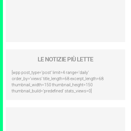
LE NOTIZIE PIÙ LETTE
[wpp post_type='post' limit=4 range='daily'
order_by='views' title_length=68 excerpt_length=68
thumbnail_width=150 thumbnail_height=150
thumbnail_build='predefined' stats_views=0]