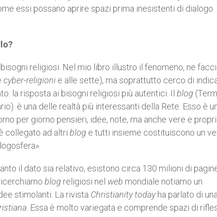
 come essi possano aprire spazi prima inesistenti di dialogo
rlo?
bisogni religiosi. Nel mio libro illustro il fenomeno, ne facc
e
cyber-religioni
e alle sette), ma soprattutto cerco di indica
la risposta ai bisogni religiosi più autentici. Il
blog
(Term
rio). è una delle realtà più interessanti della Rete. Esso è u
orno per giorno pensieri, idee, note, ma anche vere e propr
è collegato ad altri
blog
e tutti insieme costituiscono un ve
logosfera».
anto il dato sia relativo, esistono circa 130 milioni di pagi
 ricerchiamo
blog
religiosi nel
web
mondiale notiamo un
e stimolanti. La rivista
Christianity today
ha parlato di un
ristiana
. Essa è molto variegata e comprende spazi di rifle