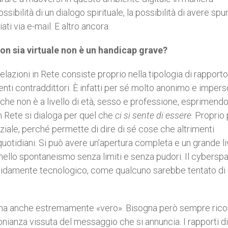
ibilità di un dialogo spirituale, la possibilità di avere spun
ti via e-mail. E altro ancora.
on sia virtuale non è un handicap grave?
lazioni in Rete consiste proprio nella tipologia di rapporto
 contraddittori. È infatti per sé molto anonimo e impers
che non è a livello di età, sesso e professione, esprimendo
 In Rete si dialoga per quel che
ci si sente di essere
. Proprio
iale, perché permette di dire di sé cose che altrimenti
uotidiani. Si può avere un’apertura completa e un grande liv
 nello spontaneismo senza limiti e senza pudori. Il cybersp
gidamente tecnologico, come qualcuno sarebbe tentato di
 ma anche estremamente «vero». Bisogna però sempre rico
nianza vissuta del messaggio che si annuncia. I rapporti d