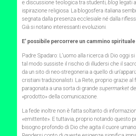
e discussione teologica tra studenti,
blog
legati a
ispirazione religiosa. La blogosfera italiana se
segnata dalla presenza ecclesiale né dalla riflessi
Già si notano interessanti evoluzioni.
E’ possibile percorrere un cammino spirituale 
Padre Spadaro: L’uomo alla ricerca di Dio oggi si
tal modo sussiste il rischio di illudersi che il sacr
da un sito di neo-stregoneria a quello di un’appa
cristiani tradizionalisti. La Rete, proprio grazie 
paragonata a una sorta di grande
supermarket
de
«prodotto» della comunicazione.
La fede inoltre non è fatta soltanto di informazio
«emittente». E tuttavia, proprio notando questo pr
bisogno profondo di Dio che agita il cuore umano
Rendersi conto di queste esigenze significa impa