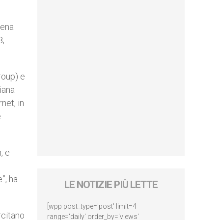
pena
8,
roup) e
iana
net, in
e
, e
”, ha
LE NOTIZIE PIÙ LETTE
[wpp post_type='post' limit=4
rcitano
range='daily' order_by='views'