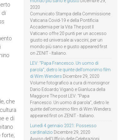
mondo più sano e giusto
Dicembre 29,
certo
2020
 di
Comunicato Stampa della Commissione
Vaticana Covid-19 e della Pontificia
ss
Accademia per la Vita The post Il
Vaticano offre 20 punti per un accesso
mento
giusto ed universale ai vaccini, per un
i
mondo più sano e giusto appeared first
on ZENIT - Italiano.
mino
LEV: “Papa Francesco. Un uomo di
parola”, dietro le quinte dell’omonimo film
di Wim Wenders
Dicembre 29, 2020
Volume fotografico a cura di monsignor
Dario Edoardo Viganò e Gianluca della
Maggiore The post LEV: “Papa
de, che
Francesco. Un uomo di parola”, dietro le
 cultura
quinte dell’omonimo film di Wim Wenders
appeared first on ZENIT - Italiano.
e e di
Lunedì 4 gennaio 2021: Possesso
bitano
cardinalizio
Dicembre 29, 2020
 forte,
Avviso dell’Ufficio delle Celebrazioni