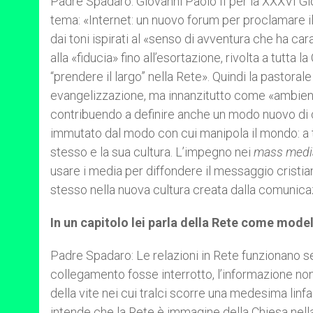
Padre Spadaro: Giovanni Paolo II per la XXXVI Gi
tema: «Internet: un nuovo forum per proclamare i
dai toni ispirati al «senso di avventura che ha car
alla «fiducia» fino all’esortazione, rivolta a tutt
“prendere il largo” nella Rete». Quindi la pastor
evangelizzazione, ma innanzitutto come «ambiente
contribuendo a definire anche un modo nuovo di co
immutato dal modo con cui manipola il mondo: a 
stesso e la sua cultura. L’impegno nei
mass medi
usare i media per diffondere il messaggio cristia
stesso nella nuova cultura creata dalla comunic
In un capitolo lei parla della Rete come modell
Padre Spadaro: Le relazioni in Rete funzionano s
collegamento fosse interrotto, l’informazione non
della vite nei cui tralci scorre una medesima linf
intende che la Rete è immagine della Chiesa nella