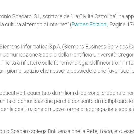
tonio Spadaro, S.I., scrittore de “La Civiltà Cattolica”, ha ap
a cultura al tempo di internet” (
Pardes Edizioni
, Pagine 17
a Siemens Informatica S.p.A. (Siemens Business Services G
la Comunicazione Sociale della Pontificia Università Gregor
 “incita a riflettere sulla fenomenologia dell’incontro in Inter
gni giorno, spazio che nessuno possiede e che favorisce l
educativo frequentato da milioni di persone, credenti e non
unità di comunicazione perché consente di moltiplicare le
per la costituzione di nuove forme di aggregazione sociale
nio Spadaro spiega l’influenza che la Rete, i
blog
, etc. ese