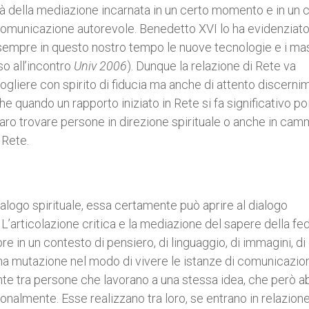
lità della mediazione incarnata in un certo momento e in un 
 comunicazione autorevole. Benedetto XVI lo ha evidenziato
sempre in questo nostro tempo le nuove tecnologie e i ma
so all’incontro
Univ 2006
). Dunque la relazione di Rete va
liere con spirito di fiducia ma anche di attento discerni
he quando un rapporto iniziato in Rete si fa significativo po
raro trovare persone in direzione spirituale o anche in cam
 Rete.
alogo spirituale, essa certamente può aprire al dialogo
. L’articolazione critica e la mediazione del sapere della fe
re in un contesto di pensiero, di linguaggio, di immagini, di
na mutazione nel modo di vivere le istanze di comunicazion
e tra persone che lavorano a una stessa idea, che però a
nalmente. Esse realizzano tra loro, se entrano in relazione