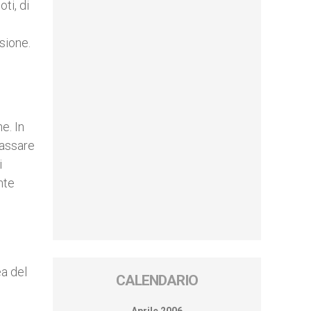
ti, di
sione.
e. In
assare
i
nte
ea del
CALENDARIO