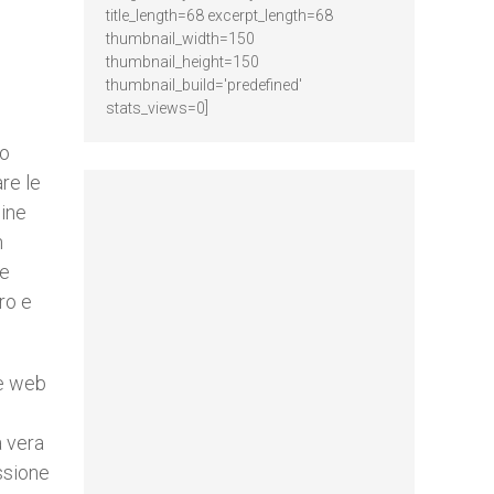
title_length=68 excerpt_length=68
thumbnail_width=150
thumbnail_height=150
thumbnail_build='predefined'
stats_views=0]
io
re le
ine
n
ie
ro e
ne web
a vera
ssione