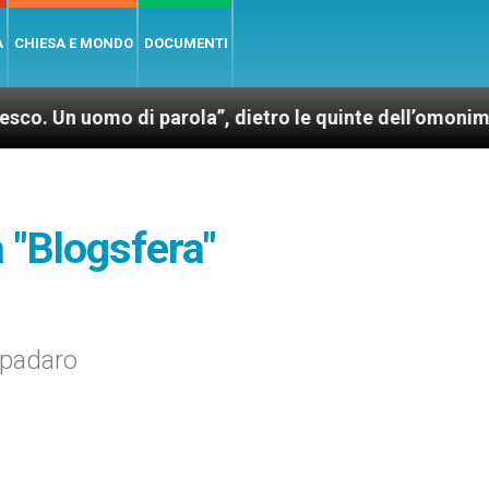
A
CHIESA E MONDO
DOCUMENTI
o di parola”, dietro le quinte dell’omonimo film di 
 "Blogsfera"
Spadaro