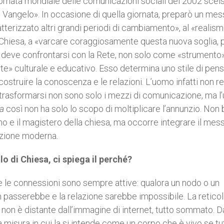
ornata mondiale delle comunicazioni sociali del 2002 scels
l Vangelo». In occasione di quella giornata, preparò un me
atterizzato altri grandi periodi di cambiamento», al «realis
a la Chiesa, a «varcare coraggiosamente questa nuova soglia, 
ale deve confrontarsi con la Rete, non solo come «strumento»
» culturale e educativo. Esso determina uno stile di pens
struire la conoscenza e le relazioni. L’uomo infatti non r
trasformarsi non sono solo i mezzi di comunicazione, ma 
a
così non ha solo lo scopo di moltiplicare l’annunzio. Non
no e il magistero della chiesa, ma occorre integrare il mes
azione moderna.
o di Chiesa, ci spiega il perché?
e le connessioni sono sempre attive: qualora un nodo o un
 passerebbe e la relazione sarebbe impossibile. La reticol
a non è distante dall’immagine di internet, tutto sommato. Da
 misura in cui la si intende come un corpo che è vivo se tu