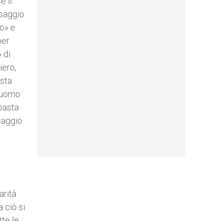
e il
ssaggio
mo» e
per
 di
iero,
esta
l’uomo
 basta
saggio
arità
 ciò si
tte le