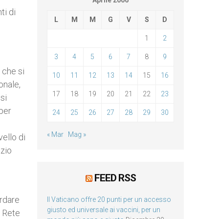
Aprile 2006
ti di
L
M
M
G
V
S
D
1
2
3
4
5
6
7
8
9
 che si
10
11
12
13
14
15
16
onale,
17
18
19
20
21
22
23
si
 per
24
25
26
27
28
29
30
« Mar
Mag »
ello di
azio
FEED RSS
rdare
Il Vaticano offre 20 punti per un accesso
giusto ed universale ai vaccini, per un
i Rete