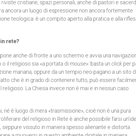
 riviste cristiane, spazi personali, anche di pastori e sacerdo
mbra ancora un luogo di espressione non ancora fortemente
one teologica: è un compito aperto alla pratica e alla rifles
in rete?
 pone anche di fronte a uno schermo e avvia una navigazion
o o il religioso sia «a portata di
mouse
»: basta un
click
per p
rizione mariana, oppure da un tempio neo-pagano a un sito d
al fatto che è in grado di contenere tutto, può essere facilme
l religioso. La Chiesa invece non è mai e in nessun caso
ni, né è luogo di mera «trasmissione», cioè non è una pura
oliferare del religioso in Rete è anche possibile farsi un’id
, seppure vissuto in maniera spesso alienante e distorta.
rare a muoversi in questo ambiente digitale in maniera