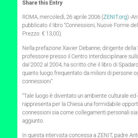
t
s
e
t
r
Share this Entry
s
e
b
t
e
A
n
o
e
p
g
o
r
ROMA, mercoledì, 26 aprile 2006 (
ZENIT.org
).-An
p
e
k
pubblicato il libro “Connessioni, Nuove Forme dell
r
Prezzo: € 13,00).
Nella prefazione Xavier Debanne, dirigente dell
professore presso il Centro Interdisciplinare sul
dal 2002 al 2004, ha scritto che il libro di Spadaro
quanto luogo frequentato da milioni di persone o
connessioni”.
“Tale luogo è diventato un ambiente culturale ed 
rappresenta per la Chiesa una formidabile opport
connessioni sia come collegamenti personali sia 
aggiunto.
In questa intervista concessa a ZENIT, padre Anto