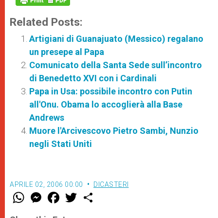
Related Posts:
Artigiani di Guanajuato (Messico) regalano
un presepe al Papa
Comunicato della Santa Sede sull’incontro
di Benedetto XVI con i Cardinali
Papa in Usa: possibile incontro con Putin
all'Onu. Obama lo accoglierà alla Base
Andrews
Muore l'Arcivescovo Pietro Sambi, Nunzio
negli Stati Uniti
APRILE 02, 2006 00:00
DICASTERI
W
M
F
T
S
h
e
a
w
h
a
s
c
i
a
t
s
e
t
r