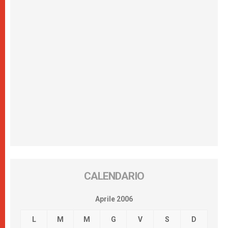
CALENDARIO
Aprile 2006
L
M
M
G
V
S
D