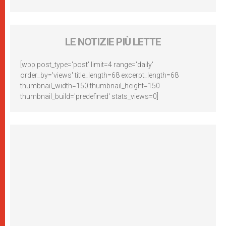
LE NOTIZIE PIÙ LETTE
[wpp post_type='post' limit=4 range='daily'
order_by='views' title_length=68 excerpt_length=68
thumbnail_width=150 thumbnail_height=150
thumbnail_build='predefined' stats_views=0]