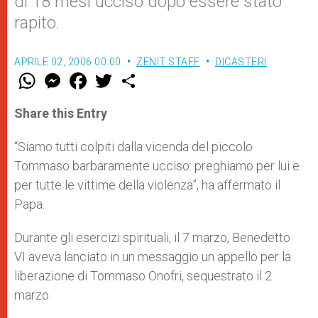
di 18 mesi ucciso dopo essere stato
rapito.
APRILE 02, 2006 00:00
ZENIT STAFF
DICASTERI
W
M
F
T
S
h
e
a
w
h
a
s
c
i
a
t
s
e
t
r
Share this Entry
s
e
b
t
e
A
n
o
e
p
g
o
r
“Siamo tutti colpiti dalla vicenda del piccolo
p
e
k
Tommaso barbaramente ucciso: preghiamo per lui e
r
per tutte le vittime della violenza”, ha affermato il
Papa.
Durante gli esercizi spirituali, il 7 marzo, Benedetto
VI aveva lanciato in un messaggio un appello per la
liberazione di Tommaso Onofri, sequestrato il 2
marzo.