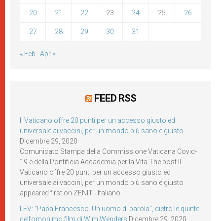
20
21
22
23
24
25
26
27
28
29
30
31
« Feb
Apr »
FEED RSS
Il Vaticano offre 20 punti per un accesso giusto ed
universale ai vaccini, per un mondo più sano e giusto
Dicembre 29, 2020
Comunicato Stampa della Commissione Vaticana Covid-
19 e della Pontificia Accademia per la Vita The post Il
Vaticano offre 20 punti per un accesso giusto ed
universale ai vaccini, per un mondo più sano e giusto
appeared first on ZENIT - Italiano.
LEV: “Papa Francesco. Un uomo di parola”, dietro le quinte
dell’omonimo film di Wim Wenders
Dicembre 29, 2020