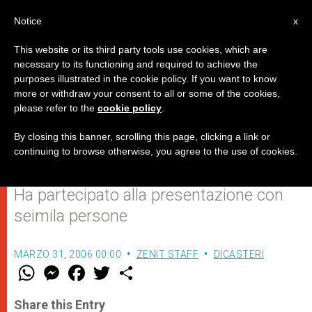
IT
Notice
x
This website or its third party tools use cookies, which are
necessary to its functioning and required to achieve the
purposes illustrated in the cookie policy. If you want to know
Emozione di Benedetto XVI alla
more or withdraw your consent to all or some of the cookies,
please refer to the
cookie policy
.
proiezione di un film su Papa
Wojtyla
By closing this banner, scrolling this page, clicking a link or
continuing to browse otherwise, you agree to the use of cookies.
Ha partecipato alla presentazione con
seimila persone
MARZO 31, 2006 00:00
ZENIT STAFF
DICASTERI
W
M
F
T
S
h
e
a
w
h
a
s
c
i
a
t
s
e
t
r
Share this Entry
s
e
b
t
e