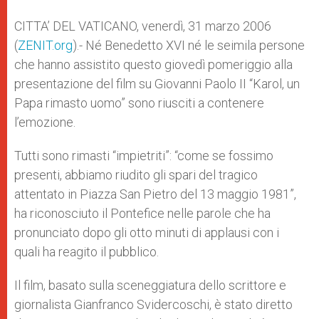
A
n
o
e
p
g
o
r
CITTA’ DEL VATICANO, venerdì, 31 marzo 2006
p
e
k
(
ZENIT.org
r
).- Né Benedetto XVI né le seimila persone
che hanno assistito questo giovedì pomeriggio alla
presentazione del film su Giovanni Paolo II “Karol, un
Papa rimasto uomo” sono riusciti a contenere
l’emozione.
Tutti sono rimasti “impietriti”: “come se fossimo
presenti, abbiamo riudito gli spari del tragico
attentato in Piazza San Pietro del 13 maggio 1981”,
ha riconosciuto il Pontefice nelle parole che ha
pronunciato dopo gli otto minuti di applausi con i
quali ha reagito il pubblico.
Il film, basato sulla sceneggiatura dello scrittore e
giornalista Gianfranco Svidercoschi, è stato diretto