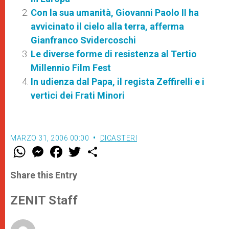
Con la sua umanità, Giovanni Paolo II ha
avvicinato il cielo alla terra, afferma
Gianfranco Svidercoschi
Le diverse forme di resistenza al Tertio
Millennio Film Fest
In udienza dal Papa, il regista Zeffirelli e i
vertici dei Frati Minori
MARZO 31, 2006 00:00
DICASTERI
W
M
F
T
S
h
e
a
w
h
a
s
c
i
a
t
s
e
t
r
Share this Entry
s
e
b
t
e
A
n
o
e
p
g
o
r
ZENIT Staff
p
e
k
r