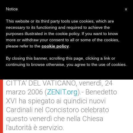
IT
Notice
x
This website or its third party tools use cookies, which are
necessary to its functioning and required to achieve the
purposes illustrated in the cookie policy. If you want to know
Benedetto XVI spiega ai Cardinali
more or withdraw your consent to all or some of the cookies,
please refer to the
cookie policy
.
che nella Chiesa l’autorità è
servizio
By closing this banner, scrolling this page, clicking a link or
continuing to browse otherwise, you agree to the use of cookies.
CITTA’ DEL VATICANO, venerdì, 24
marzo 2006 (
ZENIT.org
).- Benedetto
XVI ha spiegato ai quindici nuovi
Cardinali nel Concistoro celebrato
questo venerdì che nella Chiesa
l’autorità è servizio.