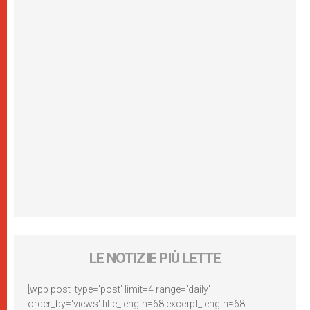
LE NOTIZIE PIÙ LETTE
[wpp post_type='post' limit=4 range='daily'
order_by='views' title_length=68 excerpt_length=68