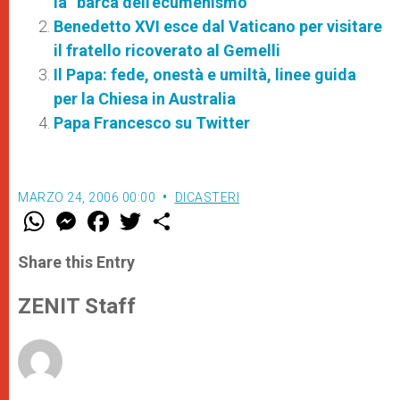
la “barca dell'ecumenismo”
Benedetto XVI esce dal Vaticano per visitare
il fratello ricoverato al Gemelli
Il Papa: fede, onestà e umiltà, linee guida
per la Chiesa in Australia
Papa Francesco su Twitter
MARZO 24, 2006 00:00
DICASTERI
W
M
F
T
S
h
e
a
w
h
a
s
c
i
a
t
s
e
t
r
Share this Entry
s
e
b
t
e
A
n
o
e
p
g
o
r
ZENIT Staff
p
e
k
r