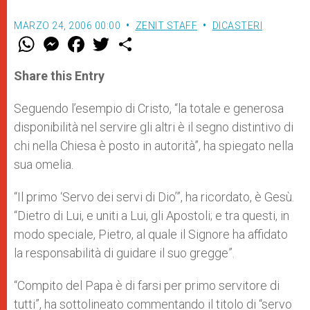
MARZO 24, 2006 00:00
ZENIT STAFF
DICASTERI
W
M
F
T
S
h
e
a
w
h
a
s
c
i
a
t
s
e
t
r
Share this Entry
s
e
b
t
e
A
n
o
e
p
g
o
r
Seguendo l’esempio di Cristo, “la totale e generosa
p
e
k
disponibilità nel servire gli altri è il segno distintivo di
r
chi nella Chiesa è posto in autorità”, ha spiegato nella
sua omelia.
“Il primo ‘Servo dei servi di Dio’”, ha ricordato, è Gesù.
“Dietro di Lui, e uniti a Lui, gli Apostoli; e tra questi, in
modo speciale, Pietro, al quale il Signore ha affidato
la responsabilità di guidare il suo gregge”.
“Compito del Papa è di farsi per primo servitore di
tutti”, ha sottolineato commentando il titolo di “servo