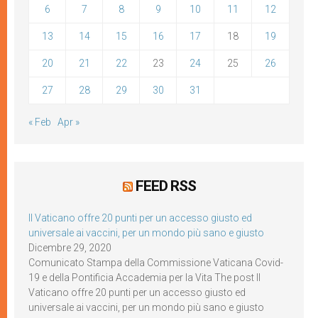
6
7
8
9
10
11
12
13
14
15
16
17
18
19
20
21
22
23
24
25
26
27
28
29
30
31
« Feb
Apr »
FEED RSS
Il Vaticano offre 20 punti per un accesso giusto ed
universale ai vaccini, per un mondo più sano e giusto
Dicembre 29, 2020
Comunicato Stampa della Commissione Vaticana Covid-
19 e della Pontificia Accademia per la Vita The post Il
Vaticano offre 20 punti per un accesso giusto ed
universale ai vaccini, per un mondo più sano e giusto