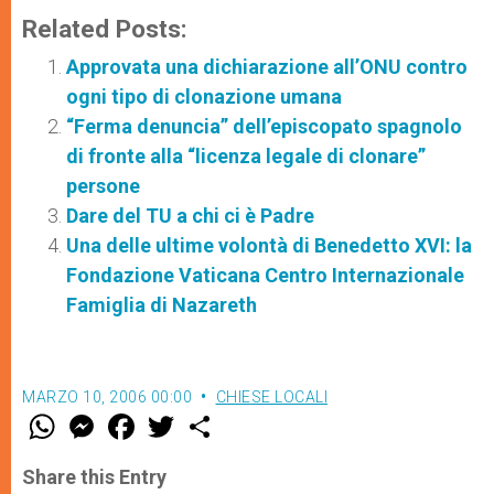
Related Posts:
Approvata una dichiarazione all’ONU contro
ogni tipo di clonazione umana
“Ferma denuncia” dell’episcopato spagnolo
di fronte alla “licenza legale di clonare”
persone
Dare del TU a chi ci è Padre
Una delle ultime volontà di Benedetto XVI: la
Fondazione Vaticana Centro Internazionale
Famiglia di Nazareth
MARZO 10, 2006 00:00
CHIESE LOCALI
W
M
F
T
S
h
e
a
w
h
a
s
c
i
a
t
s
e
t
r
Share this Entry
s
e
b
t
e