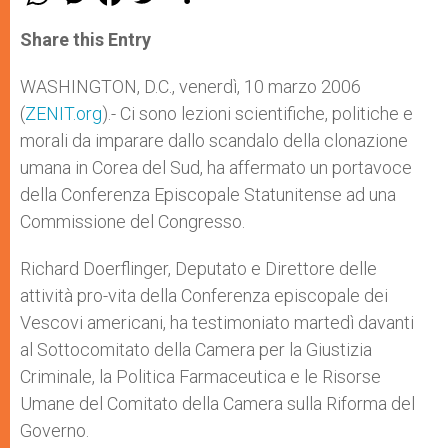
h
e
a
w
h
a
s
c
i
a
t
s
e
t
r
Share this Entry
s
e
b
t
e
A
n
o
e
p
g
o
r
WASHINGTON, D.C., venerdì, 10 marzo 2006
p
e
k
(
ZENIT.org
r
).- Ci sono lezioni scientifiche, politiche e
morali da imparare dallo scandalo della clonazione
umana in Corea del Sud, ha affermato un portavoce
della Conferenza Episcopale Statunitense ad una
Commissione del Congresso.
Richard Doerflinger, Deputato e Direttore delle
attività pro-vita della Conferenza episcopale dei
Vescovi americani, ha testimoniato martedì davanti
al Sottocomitato della Camera per la Giustizia
Criminale, la Politica Farmaceutica e le Risorse
Umane del Comitato della Camera sulla Riforma del
Governo.