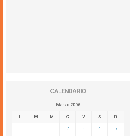
CALENDARIO
Marzo 2006
L
M
M
G
V
S
D
1
2
3
4
5