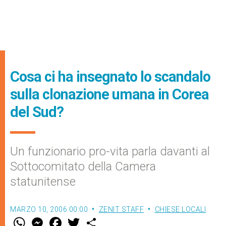
Cosa ci ha insegnato lo scandalo
sulla clonazione umana in Corea
del Sud?
Un funzionario pro-vita parla davanti al
Sottocomitato della Camera
statunitense
MARZO 10, 2006 00:00
ZENIT STAFF
CHIESE LOCALI
W
M
F
T
S