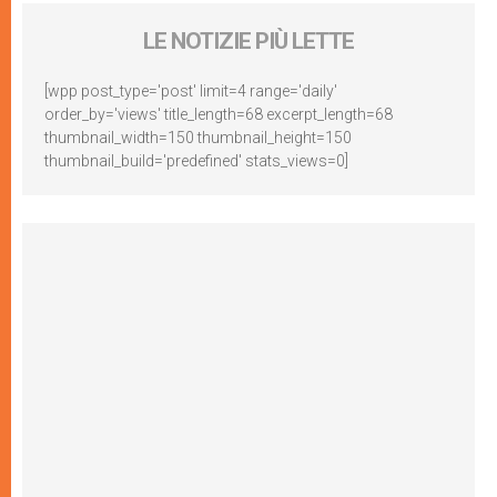
LE NOTIZIE PIÙ LETTE
[wpp post_type='post' limit=4 range='daily'
order_by='views' title_length=68 excerpt_length=68
thumbnail_width=150 thumbnail_height=150
thumbnail_build='predefined' stats_views=0]