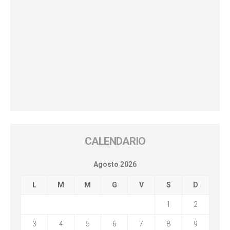
CALENDARIO
Agosto 2026
L
M
M
G
V
S
D
1
2
3
4
5
6
7
8
9