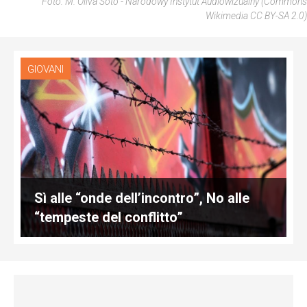
Foto: M. Oliva Soto - Narodowy Instytut Audiowizualny (Commons
Wikimedia CC BY-SA 2.0)
GIOVANI
Sì alle “onde dell’incontro”, No alle
“tempeste del conflitto”