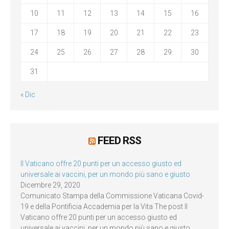
10
11
12
13
14
15
16
17
18
19
20
21
22
23
24
25
26
27
28
29
30
31
« Dic
FEED RSS
Il Vaticano offre 20 punti per un accesso giusto ed
universale ai vaccini, per un mondo più sano e giusto
Dicembre 29, 2020
Comunicato Stampa della Commissione Vaticana Covid-
19 e della Pontificia Accademia per la Vita The post Il
Vaticano offre 20 punti per un accesso giusto ed
universale ai vaccini, per un mondo più sano e giusto