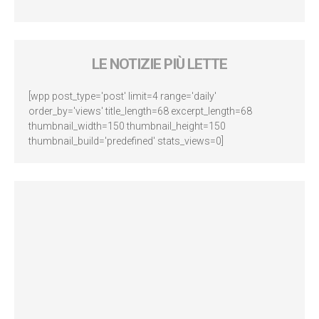
LE NOTIZIE PIÙ LETTE
[wpp post_type='post' limit=4 range='daily'
order_by='views' title_length=68 excerpt_length=68
thumbnail_width=150 thumbnail_height=150
thumbnail_build='predefined' stats_views=0]